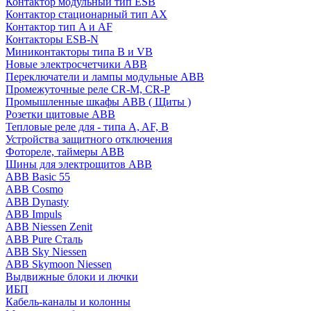
Контактор модульный тип ESB
Контактор стационарный тип AX
Контактор тип A и AF
Контакторы ESB-N
Миниконтакторы типа B и VB
Новые электросчетчики ABB
Переключатели и лампы модульные ABB
Промежуточные реле CR-M, CR-P
Промышленные шкафы ABB ( Щиты )
Розетки щитовые ABB
Тепловые реле для - типа A, AF, B
Устройства защитного отключения
Фотореле, таймеры ABB
Шины для электрощитов АВВ
ABB Basic 55
ABB Cosmo
ABB Dynasty
ABB Impuls
ABB Niessen Zenit
ABB Pure Сталь
ABB Sky Niessen
ABB Skymoon Niessen
Выдвижные блоки и лючки
ИБП
Кабель-каналы и колонны