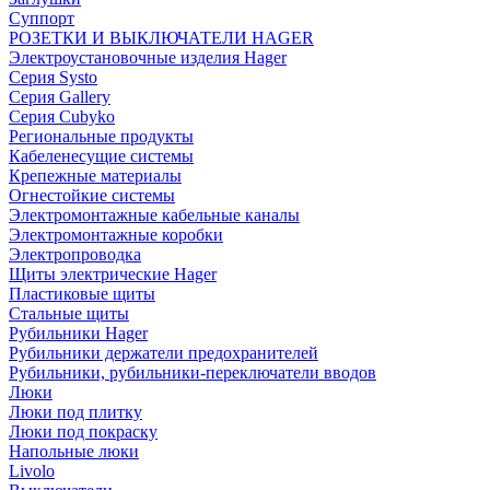
Суппорт
РОЗЕТКИ И ВЫКЛЮЧАТЕЛИ HAGER
Электроустановочные изделия Hager
Серия Systo
Серия Gallery
Серия Cubyko
Региональные продукты
Кабеленесущие системы
Крепежные материалы
Огнестойкие системы
Электромонтажные кабельные каналы
Электромонтажные коробки
Электропроводка
Щиты электрические Hager
Пластиковые щиты
Стальные щиты
Рубильники Hager
Рубильники держатели предохранителей
Рубильники, рубильники-переключатели вводов
Люки
Люки под плитку
Люки под покраску
Напольные люки
Livolo