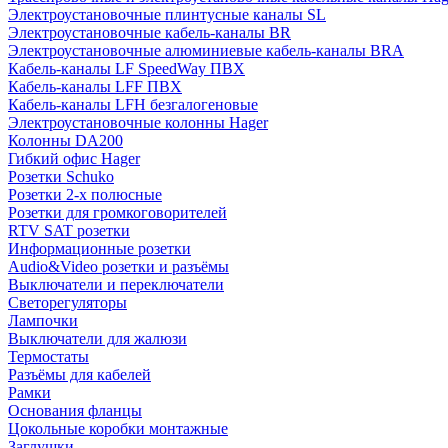
Электроустановочные плинтусные каналы SL
Электроустановочные кабель-каналы BR
Электроустановочные алюминиевые кабель-каналы BRA
Кабель-каналы LF SpeedWay ПВХ
Кабель-каналы LFF ПВХ
Кабель-каналы LFH безгалогеновые
Электроустановочные колонны Hager
Колонны DA200
Гибкий офис Hager
Розетки Schuko
Розетки 2-х полюсные
Розетки для громкоговорителей
RTV SAT розетки
Информационные розетки
Audio&Video розетки и разъёмы
Выключатели и переключатели
Светорегуляторы
Лампочки
Выключатели для жалюзи
Термостаты
Разъёмы для кабелей
Рамки
Основания фланцы
Цокольные коробки монтажные
Заглушки