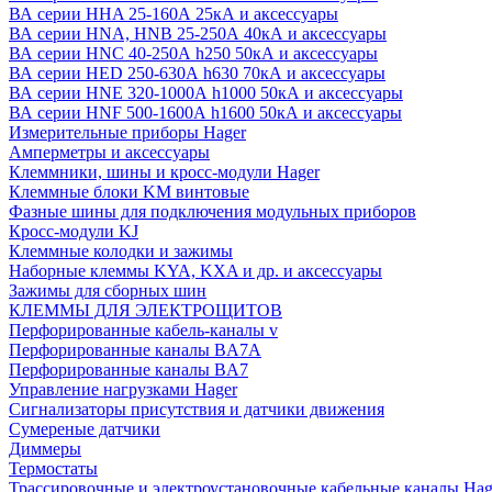
ВА серии HHA 25-160А 25кА и аксессуары
ВА серии HNA, HNB 25-250А 40кА и аксессуары
ВА серии HNC 40-250А h250 50кА и аксессуары
ВА серии HED 250-630А h630 70кА и аксессуары
ВА серии HNE 320-1000А h1000 50кА и аксессуары
ВА серии HNF 500-1600А h1600 50кА и аксессуары
Измерительные приборы Hager
Амперметры и аксессуары
Клеммники, шины и кросс-модули Hager
Клеммные блоки KM винтовые
Фазные шины для подключения модульных приборов
Кросс-модули KJ
Клеммные колодки и зажимы
Наборные клеммы KYA, KXA и др. и аксессуары
Зажимы для сборных шин
КЛЕММЫ ДЛЯ ЭЛЕКТРОЩИТОВ
Перфорированные кабель-каналы v
Перфорированные каналы BA7A
Перфорированные каналы BA7
Управление нагрузками Hager
Сигнализаторы присутствия и датчики движения
Сумереные датчики
Диммеры
Термостаты
Трассировочные и электроустановочные кабельные каналы Hag