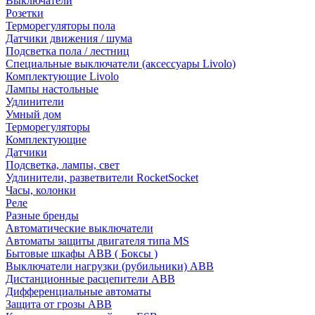
Выключатели
Розетки
Терморегуляторы пола
Датчики движения / шума
Подсветка пола / лестниц
Специальные выключатели (аксессуары Livolo)
Комплектующие Livolo
Лампы настольные
Удлинители
Умный дом
Терморегуляторы
Комплектующие
Датчики
Подсветка, лампы, свет
Удлинители, разветвители RocketSocket
Часы, колонки
Реле
Разные бренды
Автоматические выключатели
Автоматы защиты двигателя типа MS
Бытовые шкафы ABB ( Боксы )
Выключатели нагрузки (рубильники) ABB
Дистанционные расцепители ABB
Дифференциальные автоматы
Защита от грозы ABB