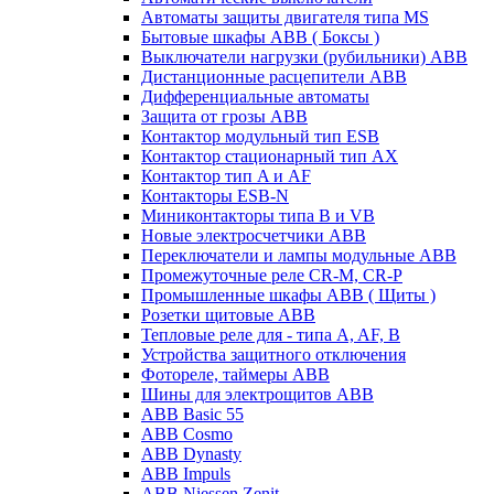
Автоматы защиты двигателя типа MS
Бытовые шкафы ABB ( Боксы )
Выключатели нагрузки (рубильники) ABB
Дистанционные расцепители ABB
Дифференциальные автоматы
Защита от грозы ABB
Контактор модульный тип ESB
Контактор стационарный тип AX
Контактор тип A и AF
Контакторы ESB-N
Миниконтакторы типа B и VB
Новые электросчетчики ABB
Переключатели и лампы модульные ABB
Промежуточные реле CR-M, CR-P
Промышленные шкафы ABB ( Щиты )
Розетки щитовые ABB
Тепловые реле для - типа A, AF, B
Устройства защитного отключения
Фотореле, таймеры ABB
Шины для электрощитов АВВ
ABB Basic 55
ABB Cosmo
ABB Dynasty
ABB Impuls
ABB Niessen Zenit