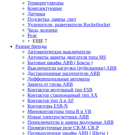
Терморегуляторы
Комплектующие
Датчики
Подсветка, лампы, свет
Удлинители, разветвители RocketSocket
Часы, колонки
Реле
+ ЕЩЕ 7
Разные бренды
Автоматические выключатели
Автоматы защиты двигателя типа MS
Бытовые шкафы ABB ( Боксы )
Выключатели нагрузки (рубильники) ABB
Дистанционные расцепители ABB
Дифференциальные автоматы
Защита от грозы ABB
Контактор модульный тип ESB
Контактор стационарный тип AX
Контактор тип A и AF
Контакторы ESB-N
Миниконтакторы типа B и VB
Новые электросчетчики ABB
Переключатели и лампы модульные ABB
Промежуточные реле CR-M, CR-P
Промышленные шкафы ABB ( Щиты )