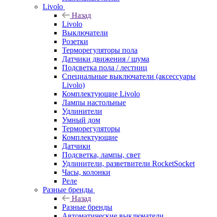
Livolo
Назад
Livolo
Выключатели
Розетки
Терморегуляторы пола
Датчики движения / шума
Подсветка пола / лестниц
Специальные выключатели (аксессуары
Livolo)
Комплектующие Livolo
Лампы настольные
Удлинители
Умный дом
Терморегуляторы
Комплектующие
Датчики
Подсветка, лампы, свет
Удлинители, разветвители RocketSocket
Часы, колонки
Реле
Разные бренды
Назад
Разные бренды
Автоматические выключатели