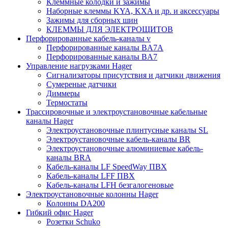
Клеммные колодки и зажимы
Наборные клеммы KYA, KXA и др. и аксессуары
Зажимы для сборных шин
КЛЕММЫ ДЛЯ ЭЛЕКТРОЩИТОВ
Перфорированные кабель-каналы v
Перфорированные каналы BA7A
Перфорированные каналы BA7
Управление нагрузками Hager
Сигнализаторы присутствия и датчики движения
Сумереные датчики
Диммеры
Термостаты
Трассировочные и электроустановочные кабельные
каналы Hager
Электроустановочные плинтусные каналы SL
Электроустановочные кабель-каналы BR
Электроустановочные алюминиевые кабель-
каналы BRA
Кабель-каналы LF SpeedWay ПВХ
Кабель-каналы LFF ПВХ
Кабель-каналы LFH безгалогеновые
Электроустановочные колонны Hager
Колонны DA200
Гибкий офис Hager
Розетки Schuko