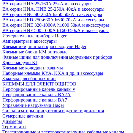
ВА серии HHA 25-160А 25кА и аксессуары
ВА серии HNA, HNB 25-250А 40кА и аксессуары
ВА серии HNC 40-250А h250 50кА и аксессуары
ВА серии HED 250-630А h630 70кА и аксессуары
ВА серии HNE 320-1000А h1000 50кА и аксессуары
ВА серии HNF 500-1600А h1600 50кА и аксессуары
Измерительные приборы Hager
Амперметры и аксессуары
Клеммники, шины и кросс-модули Hager
Клеммные блоки KM винтовые
Фазные шины для подключения модульных приборов
Кросс-модули KJ
Клеммные колодки и зажимы
Наборные клеммы KYA, KXA и др. и аксессуары
Зажимы для сборных шин
КЛЕММЫ ДЛЯ ЭЛЕКТРОЩИТОВ
Перфорированные кабель-каналы v
Перфорированные каналы BA7A
Перфорированные каналы BA7
Управление нагрузками Hager
Сигнализаторы присутствия и датчики движения
Сумереные датчики
Диммеры
Термостаты
Трассировочные и электроустановочные кабельные каналы