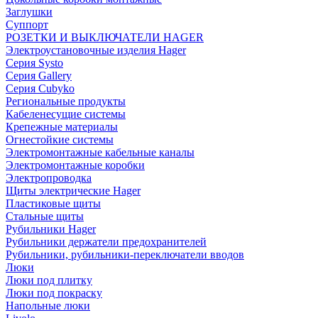
Заглушки
Суппорт
РОЗЕТКИ И ВЫКЛЮЧАТЕЛИ HAGER
Электроустановочные изделия Hager
Серия Systo
Серия Gallery
Серия Cubyko
Региональные продукты
Кабеленесущие системы
Крепежные материалы
Огнестойкие системы
Электромонтажные кабельные каналы
Электромонтажные коробки
Электропроводка
Щиты электрические Hager
Пластиковые щиты
Стальные щиты
Рубильники Hager
Рубильники держатели предохранителей
Рубильники, рубильники-переключатели вводов
Люки
Люки под плитку
Люки под покраску
Напольные люки