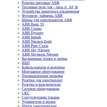
Розетки щитовые ABB
Тепловые реле для - типа A, AF, B
Устройства защитного отключения
Фотореле, таймеры ABB
Шины для электрощитов АВВ
ABB Basic 55
ABB Cosmo
ABB Dynasty
ABB Impuls
ABB Niessen Zenit
ABB Pure Сталь
ABB Sky Niessen
ABB Skymoon Niessen
Выдвижные блоки и лючки
ИБП
Кабель-каналы и колонны
Монтажное оборудование
Промышленные разъемы
Розетки для электроплит
Розетки и выключатели
Силовое оборудование
СКС
Сопутсвующие товары
Удлинители и вилки
Щиты электрические