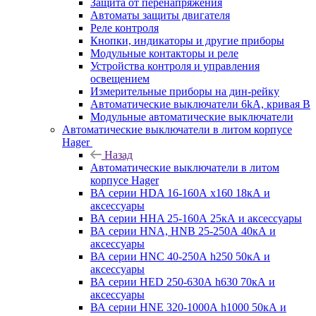
Защита от перенапряжения
Автоматы защиты двигателя
Реле контроля
Кнопки, индикаторы и другие приборы
Модульные контакторы и реле
Устройства контроля и управления
освещением
Измерительные приборы на дин-рейку
Автоматические выключатели 6kA, кривая В
Модульные автоматические выключатели
Автоматические выключатели в литом корпусе
Hager
Назад
Автоматические выключатели в литом
корпусе Hager
ВА серии HDA 16-160А x160 18кА и
аксессуары
ВА серии HHA 25-160А 25кА и аксессуары
ВА серии HNA, HNB 25-250А 40кА и
аксессуары
ВА серии HNC 40-250А h250 50кА и
аксессуары
ВА серии HED 250-630А h630 70кА и
аксессуары
ВА серии HNE 320-1000А h1000 50кА и