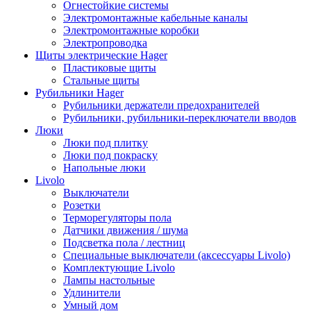
Огнестойкие системы
Электромонтажные кабельные каналы
Электромонтажные коробки
Электропроводка
Щиты электрические Hager
Пластиковые щиты
Стальные щиты
Рубильники Hager
Рубильники держатели предохранителей
Рубильники, рубильники-переключатели вводов
Люки
Люки под плитку
Люки под покраску
Напольные люки
Livolo
Выключатели
Розетки
Терморегуляторы пола
Датчики движения / шума
Подсветка пола / лестниц
Специальные выключатели (аксессуары Livolo)
Комплектующие Livolo
Лампы настольные
Удлинители
Умный дом