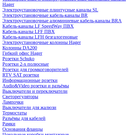
Hager
Электроустановочные плинтусные каналы SL
Электроустановочные кабель-каналы BR
Электроустановочные алюминиевые кабель-каналы BRA
Кабель-каналы LF SpeedWay ПВХ
Кабель-каналы LFF ПВХ
Кабель-каналы LFH безгалогеновые
Электроустановочные колонны Hager
Колонны DA200
Гибкий офис Hager
Розетки Schuko
Розетки 2-х полюсные
Розетки для громкоговорителей
RTV SAT розетки
Информационные розетки
Audio&Video розетки и разъёмы
Выключатели и переключатели
Светорегуляторы
Лампочки
Выключатели для жалюзи
Термостаты
Разъёмы для кабелей
Рамки
Основания фланцы
Цокольные коробки монтажные