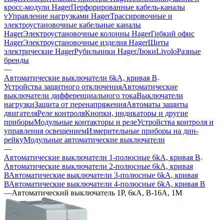
кросс-модули Hager
Перфорированные кабель-каналы
v
Управление нагрузками Hager
Трассировочные и
электроустановочные кабельные каналы
Hager
Электроустановочные колонны Hager
Гибкий офис
Hager
Электроустановочные изделия Hager
Щиты
электрические Hager
Рубильники Hager
Люки
Livolo
Разные
бренды
—
Автоматические выключатели 6kA, кривая В
Устройства защитного отключения
Автоматические
выключатели дифференциального тока
Выключатели
нагрузки
Защита от перенапряжения
Автоматы защиты
двигателя
Реле контроля
Кнопки, индикаторы и другие
приборы
Модульные контакторы и реле
Устройства контроля и
управления освещением
Измерительные приборы на дин-
рейку
Модульные автоматические выключатели
—
Автоматические выключатели 1-полюсные 6kA, кривая В
Автоматические выключатели 2-полюсные 6kA, кривая
В
Автоматические выключатели 3-полюсные 6kA, кривая
В
Автоматические выключатели 4-полюсные 6kA, кривая В
—
Автоматический выключатель 1Р, 6кА, В-16А, 1М