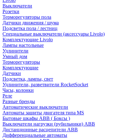
Livolo
Выключатели
Розетки
Терморегуляторы пола
Датчики движения / шума
Подсветка пола / лестниц
Специальные выключатели (аксессуары Livolo)
Комплектующие Livolo
Лампы настольные
Удлинители
Умный дом
Терморегуляторы
Комплектующие
Датчики
Подсветка, лампы, свет
Удлинители, разветвители RocketSocket
Часы, колонки
Реле
Разные бренды
Автоматические выключатели
Автоматы защиты двигателя типа MS
Бытовые шкафы ABB ( Боксы )
Выключатели нагрузки (рубильники) ABB
Дистанционные расцепители ABB
Дифференциальные автоматы