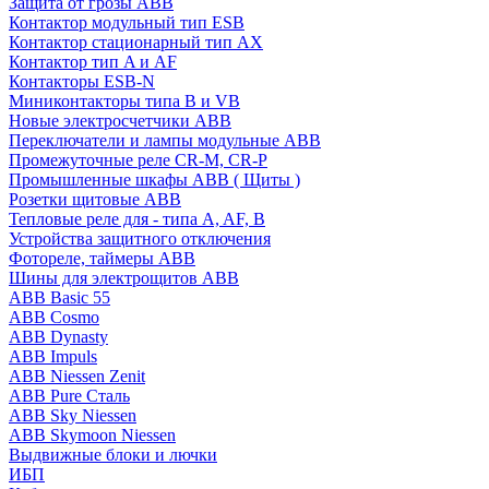
Защита от грозы ABB
Контактор модульный тип ESB
Контактор стационарный тип AX
Контактор тип A и AF
Контакторы ESB-N
Миниконтакторы типа B и VB
Новые электросчетчики ABB
Переключатели и лампы модульные ABB
Промежуточные реле CR-M, CR-P
Промышленные шкафы ABB ( Щиты )
Розетки щитовые ABB
Тепловые реле для - типа A, AF, B
Устройства защитного отключения
Фотореле, таймеры ABB
Шины для электрощитов АВВ
ABB Basic 55
ABB Cosmo
ABB Dynasty
ABB Impuls
ABB Niessen Zenit
ABB Pure Сталь
ABB Sky Niessen
ABB Skymoon Niessen
Выдвижные блоки и лючки
ИБП