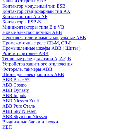
Защита от грозы ABB
Контактор модульный тип ESB
Контактор стационарный тип AX
Контактор тип A и AF
Контакторы ESB-N
Миниконтакторы типа B и VB
Новые электросчетчики ABB
Переключатели и лампы модульные ABB
Промежуточные реле CR-M, CR-P
Промышленные шкафы ABB ( Щиты )
Розетки щитовые ABB
Тепловые реле для - типа A, AF, B
Устройства защитного отключения
Фотореле, таймеры ABB
Шины для электрощитов АВВ
ABB Basic 55
ABB Cosmo
ABB Dynasty
ABB Impuls
ABB Niessen Zenit
ABB Pure Сталь
ABB Sky Niessen
ABB Skymoon Niessen
Выдвижные блоки и лючки
ИБП