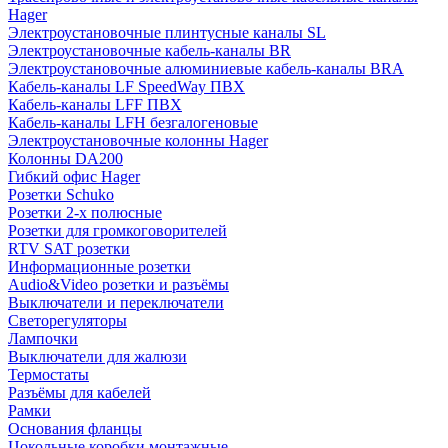
Hager
Электроустановочные плинтусные каналы SL
Электроустановочные кабель-каналы BR
Электроустановочные алюминиевые кабель-каналы BRA
Кабель-каналы LF SpeedWay ПВХ
Кабель-каналы LFF ПВХ
Кабель-каналы LFH безгалогеновые
Электроустановочные колонны Hager
Колонны DA200
Гибкий офис Hager
Розетки Schuko
Розетки 2-х полюсные
Розетки для громкоговорителей
RTV SAT розетки
Информационные розетки
Audio&Video розетки и разъёмы
Выключатели и переключатели
Светорегуляторы
Лампочки
Выключатели для жалюзи
Термостаты
Разъёмы для кабелей
Рамки
Основания фланцы
Цокольные коробки монтажные