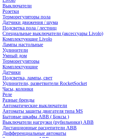
Livolo
Выключатели
Розетки
Терморегуляторы пола
Датчики движения / шума
Подсветка пола / лестниц
Специальные выключатели (аксессуары Livolo)
Комплектующие Livolo
Лампы настольные
Удлинители
Умный дом
Терморегуляторы
Комплектующие
Датчики
Подсветка, лампы, свет
Удлинители, разветвители RocketSocket
Часы, колонки
Реле
Разные бренды
Автоматические выключатели
Автоматы защиты двигателя типа MS
Бытовые шкафы ABB ( Боксы )
Выключатели нагрузки (рубильники) ABB
Дистанционные расцепители ABB
Дифференциальные автоматы