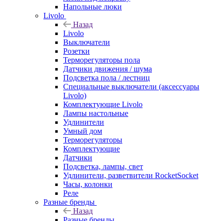
Напольные люки
Livolo
Назад
Livolo
Выключатели
Розетки
Терморегуляторы пола
Датчики движения / шума
Подсветка пола / лестниц
Специальные выключатели (аксессуары
Livolo)
Комплектующие Livolo
Лампы настольные
Удлинители
Умный дом
Терморегуляторы
Комплектующие
Датчики
Подсветка, лампы, свет
Удлинители, разветвители RocketSocket
Часы, колонки
Реле
Разные бренды
Назад
Разные бренды