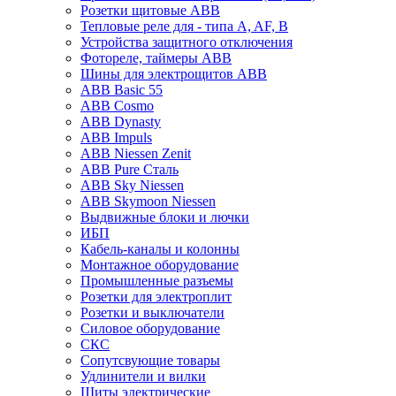
Розетки щитовые ABB
Тепловые реле для - типа A, AF, B
Устройства защитного отключения
Фотореле, таймеры ABB
Шины для электрощитов АВВ
ABB Basic 55
ABB Cosmo
ABB Dynasty
ABB Impuls
ABB Niessen Zenit
ABB Pure Сталь
ABB Sky Niessen
ABB Skymoon Niessen
Выдвижные блоки и лючки
ИБП
Кабель-каналы и колонны
Монтажное оборудование
Промышленные разъемы
Розетки для электроплит
Розетки и выключатели
Силовое оборудование
СКС
Сопутсвующие товары
Удлинители и вилки
Щиты электрические