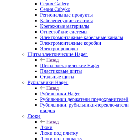
Серия Gallery
Серия Cubyko
Региональные продукты
Кабеленесущие системы
Крепежные материалы
Огнестойкие системы
Электромонтажные кабельные каналы
Электромонтажные коробки
Электропроводка
Щиты электрические Hager
Назад
Щиты электрические Hager
Пластиковые щиты
Стальные щиты
Рубильники Hager
Назад
Рубильники Hager
Рубильники держатели предохранителей
Рубильники, рубильники-переключатели
вводов
Люки
Назад
Люки
Люки под плитку
Люки под покраску