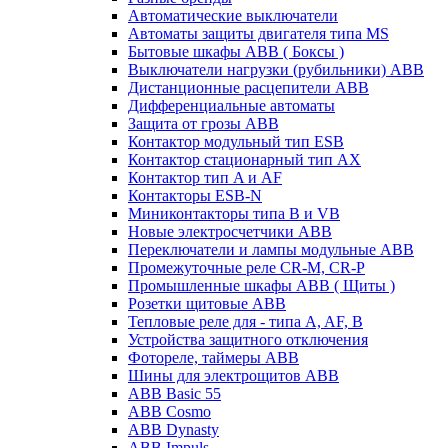
Автоматические выключатели
Автоматы защиты двигателя типа MS
Бытовые шкафы ABB ( Боксы )
Выключатели нагрузки (рубильники) ABB
Дистанционные расцепители ABB
Дифференциальные автоматы
Защита от грозы ABB
Контактор модульный тип ESB
Контактор стационарный тип AX
Контактор тип A и AF
Контакторы ESB-N
Миниконтакторы типа B и VB
Новые электросчетчики ABB
Переключатели и лампы модульные ABB
Промежуточные реле CR-M, CR-P
Промышленные шкафы ABB ( Щиты )
Розетки щитовые ABB
Тепловые реле для - типа A, AF, B
Устройства защитного отключения
Фотореле, таймеры ABB
Шины для электрощитов АВВ
ABB Basic 55
ABB Cosmo
ABB Dynasty
ABB Impuls