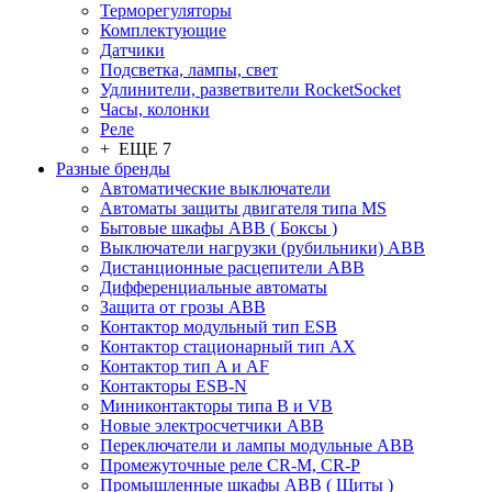
Терморегуляторы
Комплектующие
Датчики
Подсветка, лампы, свет
Удлинители, разветвители RocketSocket
Часы, колонки
Реле
+ ЕЩЕ 7
Разные бренды
Автоматические выключатели
Автоматы защиты двигателя типа MS
Бытовые шкафы ABB ( Боксы )
Выключатели нагрузки (рубильники) ABB
Дистанционные расцепители ABB
Дифференциальные автоматы
Защита от грозы ABB
Контактор модульный тип ESB
Контактор стационарный тип AX
Контактор тип A и AF
Контакторы ESB-N
Миниконтакторы типа B и VB
Новые электросчетчики ABB
Переключатели и лампы модульные ABB
Промежуточные реле CR-M, CR-P
Промышленные шкафы ABB ( Щиты )