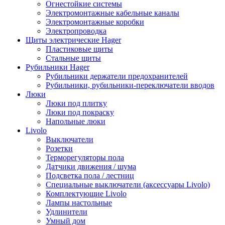
Огнестойкие системы
Электромонтажные кабельные каналы
Электромонтажные коробки
Электропроводка
Щиты электрические Hager
Пластиковые щиты
Стальные щиты
Рубильники Hager
Рубильники держатели предохранителей
Рубильники, рубильники-переключатели вводов
Люки
Люки под плитку
Люки под покраску
Напольные люки
Livolo
Выключатели
Розетки
Терморегуляторы пола
Датчики движения / шума
Подсветка пола / лестниц
Специальные выключатели (аксессуары Livolo)
Комплектующие Livolo
Лампы настольные
Удлинители
Умный дом