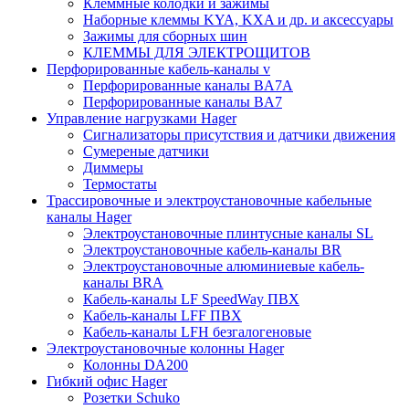
Клеммные колодки и зажимы
Наборные клеммы KYA, KXA и др. и аксессуары
Зажимы для сборных шин
КЛЕММЫ ДЛЯ ЭЛЕКТРОЩИТОВ
Перфорированные кабель-каналы v
Перфорированные каналы BA7A
Перфорированные каналы BA7
Управление нагрузками Hager
Сигнализаторы присутствия и датчики движения
Сумереные датчики
Диммеры
Термостаты
Трассировочные и электроустановочные кабельные
каналы Hager
Электроустановочные плинтусные каналы SL
Электроустановочные кабель-каналы BR
Электроустановочные алюминиевые кабель-
каналы BRA
Кабель-каналы LF SpeedWay ПВХ
Кабель-каналы LFF ПВХ
Кабель-каналы LFH безгалогеновые
Электроустановочные колонны Hager
Колонны DA200
Гибкий офис Hager
Розетки Schuko