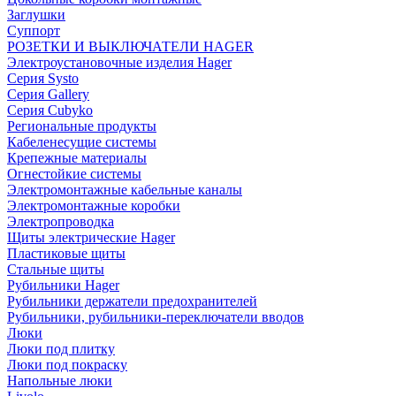
Заглушки
Суппорт
РОЗЕТКИ И ВЫКЛЮЧАТЕЛИ HAGER
Электроустановочные изделия Hager
Серия Systo
Серия Gallery
Серия Cubyko
Региональные продукты
Кабеленесущие системы
Крепежные материалы
Огнестойкие системы
Электромонтажные кабельные каналы
Электромонтажные коробки
Электропроводка
Щиты электрические Hager
Пластиковые щиты
Стальные щиты
Рубильники Hager
Рубильники держатели предохранителей
Рубильники, рубильники-переключатели вводов
Люки
Люки под плитку
Люки под покраску
Напольные люки