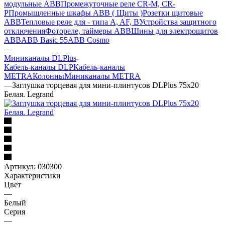
модульные ABB
Промежуточные реле CR-M, CR-
P
Промышленные шкафы ABB ( Щиты )
Розетки щитовые
ABB
Тепловые реле для - типа A, AF, B
Устройства защитного
отключения
Фотореле, таймеры ABB
Шины для электрощитов
АВВ
ABB Basic 55
ABB Cosmo
—
Миниканалы DLPlus
Кабель-каналы DLP
Кабель-каналы
METRA
Колонны
Миниканалы METRA
—
Заглушка торцевая для мини-плинтусов DLPlus 75х20
Белая. Legrand
Артикул:
030300
Характеристики
Цвет
—
Белый
Серия
—