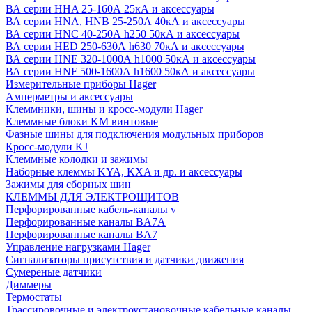
ВА серии HHA 25-160А 25кА и аксессуары
ВА серии HNA, HNB 25-250А 40кА и аксессуары
ВА серии HNC 40-250А h250 50кА и аксессуары
ВА серии HED 250-630А h630 70кА и аксессуары
ВА серии HNE 320-1000А h1000 50кА и аксессуары
ВА серии HNF 500-1600А h1600 50кА и аксессуары
Измерительные приборы Hager
Амперметры и аксессуары
Клеммники, шины и кросс-модули Hager
Клеммные блоки KM винтовые
Фазные шины для подключения модульных приборов
Кросс-модули KJ
Клеммные колодки и зажимы
Наборные клеммы KYA, KXA и др. и аксессуары
Зажимы для сборных шин
КЛЕММЫ ДЛЯ ЭЛЕКТРОЩИТОВ
Перфорированные кабель-каналы v
Перфорированные каналы BA7A
Перфорированные каналы BA7
Управление нагрузками Hager
Сигнализаторы присутствия и датчики движения
Сумереные датчики
Диммеры
Термостаты
Трассировочные и электроустановочные кабельные каналы