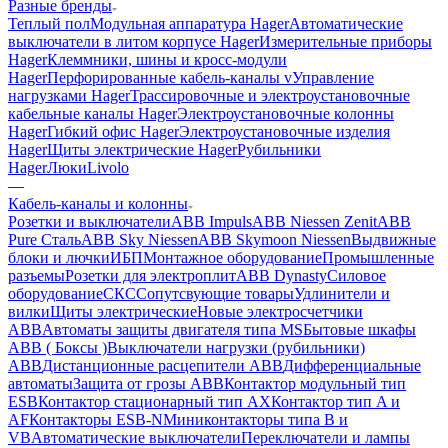
Разные бренды
Теплый пол
Модульная аппаратура Hager
Автоматические
выключатели в литом корпусе Hager
Измерительные приборы
Hager
Клеммники, шины и кросс-модули
Hager
Перфорированные кабель-каналы v
Управление
нагрузками Hager
Трассировочные и электроустановочные
кабельные каналы Hager
Электроустановочные колонны
Hager
Гибкий офис Hager
Электроустановочные изделия
Hager
Щиты электрические Hager
Рубильники
Hager
Люки
Livolo
—
Кабель-каналы и колонны
Розетки и выключатели
ABB Impuls
ABB Niessen Zenit
ABB
Pure Сталь
ABB Sky Niessen
ABB Skymoon Niessen
Выдвижные
блоки и лючки
ИБП
Монтажное оборудование
Промышленные
разъемы
Розетки для электроплит
ABB Dynasty
Силовое
оборудование
СКС
Сопутсвующие товары
Удлинители и
вилки
Щиты электрические
Новые электросчетчики
ABB
Автоматы защиты двигателя типа MS
Бытовые шкафы
ABB ( Боксы )
Выключатели нагрузки (рубильники)
ABB
Дистанционные расцепители ABB
Дифференциальные
автоматы
Защита от грозы ABB
Контактор модульный тип
ESB
Контактор стационарный тип AX
Контактор тип A и
AF
Контакторы ESB-N
Миниконтакторы типа B и
VB
Автоматические выключатели
Переключатели и лампы