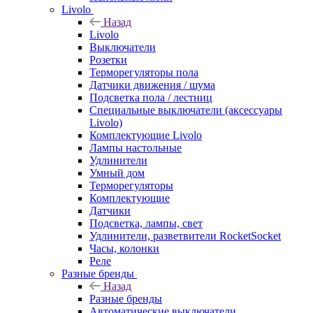
Livolo
Назад
Livolo
Выключатели
Розетки
Терморегуляторы пола
Датчики движения / шума
Подсветка пола / лестниц
Специальные выключатели (аксессуары
Livolo)
Комплектующие Livolo
Лампы настольные
Удлинители
Умный дом
Терморегуляторы
Комплектующие
Датчики
Подсветка, лампы, свет
Удлинители, разветвители RocketSocket
Часы, колонки
Реле
Разные бренды
Назад
Разные бренды
Автоматические выключатели