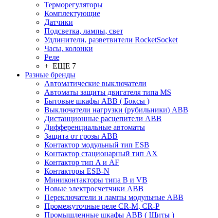
Терморегуляторы
Комплектующие
Датчики
Подсветка, лампы, свет
Удлинители, разветвители RocketSocket
Часы, колонки
Реле
+ ЕЩЕ 7
Разные бренды
Автоматические выключатели
Автоматы защиты двигателя типа MS
Бытовые шкафы ABB ( Боксы )
Выключатели нагрузки (рубильники) ABB
Дистанционные расцепители ABB
Дифференциальные автоматы
Защита от грозы ABB
Контактор модульный тип ESB
Контактор стационарный тип AX
Контактор тип A и AF
Контакторы ESB-N
Миниконтакторы типа B и VB
Новые электросчетчики ABB
Переключатели и лампы модульные ABB
Промежуточные реле CR-M, CR-P
Промышленные шкафы ABB ( Щиты )