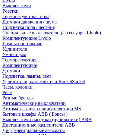
Livolo
Выключатели
Розетки
Терморегуляторы пола
Датчики движения / шума
Подсветка пола / лестниц
Специальные выключатели (аксессуары Livolo)
Комплектующие Livolo
Лампы настольные
Удлинители
Умный дом
Терморегуляторы
Комплектующие
Датчики
Подсветка, лампы, свет
Удлинители, разветвители RocketSocket
Часы, колонки
Реле
Разные бренды
Автоматические выключатели
Автоматы защиты двигателя типа MS
Бытовые шкафы ABB ( Боксы )
Выключатели нагрузки (рубильники) ABB
Дистанционные расцепители ABB
Дифференциальные автоматы