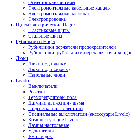
Огнестойкие системы
Электромонтажные кабельные каналы
Электромонтажные коробки
Электропроводка
Щиты электрические Hager
Пластиковые щиты
Стальные щиты
Рубильники Hager
Рубильники держатели предохранителей
Рубильники, рубильники-переключатели вводов
Люки
Люки под плитку
Люки под покраску
Напольные люки
Livolo
Выключатели
Розетки
Терморегуляторы пола
Датчики движения / шума
Подсветка пола / лестниц
Специальные выключатели (аксессуары Livolo)
Комплектующие Livolo
Лампы настольные
Удлинители
Умный дом