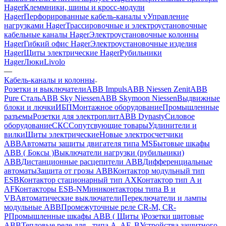
Hager
Клеммники, шины и кросс-модули
Hager
Перфорированные кабель-каналы v
Управление
нагрузками Hager
Трассировочные и электроустановочные
кабельные каналы Hager
Электроустановочные колонны
Hager
Гибкий офис Hager
Электроустановочные изделия
Hager
Щиты электрические Hager
Рубильники
Hager
Люки
Livolo
—
Кабель-каналы и колонны
Розетки и выключатели
ABB Impuls
ABB Niessen Zenit
ABB
Pure Сталь
ABB Sky Niessen
ABB Skymoon Niessen
Выдвижные
блоки и лючки
ИБП
Монтажное оборудование
Промышленные
разъемы
Розетки для электроплит
ABB Dynasty
Силовое
оборудование
СКС
Сопутсвующие товары
Удлинители и
вилки
Щиты электрические
Новые электросчетчики
ABB
Автоматы защиты двигателя типа MS
Бытовые шкафы
ABB ( Боксы )
Выключатели нагрузки (рубильники)
ABB
Дистанционные расцепители ABB
Дифференциальные
автоматы
Защита от грозы ABB
Контактор модульный тип
ESB
Контактор стационарный тип AX
Контактор тип A и
AF
Контакторы ESB-N
Миниконтакторы типа B и
VB
Автоматические выключатели
Переключатели и лампы
модульные ABB
Промежуточные реле CR-M, CR-
P
Промышленные шкафы ABB ( Щиты )
Розетки щитовые
ABB
Тепловые реле для - типа A, AF, B
Устройства защитного