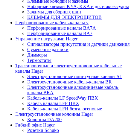
Клеммные колодки и зажимы
Наборные клеммы KYA, KXA и др. и аксессуары
Зажимы для сборных шин
КЛЕММЫ ДЛЯ ЭЛЕКТРОЩИТОВ
Перфорированные кабель-каналы v
Перфорированные каналы BA7A
Перфорированные каналы BA7
Управление нагрузками Hager
Сигнализаторы присутствия и датчики движения
Сумереные датчики
Диммеры
Термостаты
Трассировочные и электроустановочные кабельные
каналы Hager
Электроустановочные плинтусные каналы SL
Электроустановочные кабель-каналы BR
Электроустановочные алюминиевые кабель-
каналы BRA
Кабель-каналы LF SpeedWay ПВХ
Кабель-каналы LFF ПВХ
Кабель-каналы LFH безгалогеновые
Электроустановочные колонны Hager
Колонны DA200
Гибкий офис Hager
Розетки Schuko