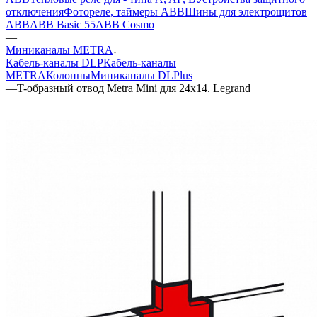
отключения
Фотореле, таймеры ABB
Шины для электрощитов
АВВ
ABB Basic 55
ABB Cosmo
—
Миниканалы METRA
Кабель-каналы DLP
Кабель-каналы
METRA
Колонны
Миниканалы DLPlus
—
T-образный отвод Metra Mini для 24x14. Legrand