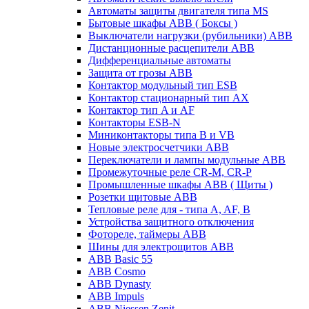
Автоматы защиты двигателя типа MS
Бытовые шкафы ABB ( Боксы )
Выключатели нагрузки (рубильники) ABB
Дистанционные расцепители ABB
Дифференциальные автоматы
Защита от грозы ABB
Контактор модульный тип ESB
Контактор стационарный тип AX
Контактор тип A и AF
Контакторы ESB-N
Миниконтакторы типа B и VB
Новые электросчетчики ABB
Переключатели и лампы модульные ABB
Промежуточные реле CR-M, CR-P
Промышленные шкафы ABB ( Щиты )
Розетки щитовые ABB
Тепловые реле для - типа A, AF, B
Устройства защитного отключения
Фотореле, таймеры ABB
Шины для электрощитов АВВ
ABB Basic 55
ABB Cosmo
ABB Dynasty
ABB Impuls
ABB Niessen Zenit