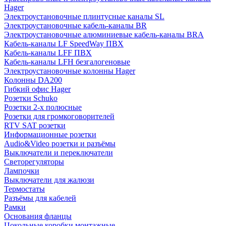
Hager
Электроустановочные плинтусные каналы SL
Электроустановочные кабель-каналы BR
Электроустановочные алюминиевые кабель-каналы BRA
Кабель-каналы LF SpeedWay ПВХ
Кабель-каналы LFF ПВХ
Кабель-каналы LFH безгалогеновые
Электроустановочные колонны Hager
Колонны DA200
Гибкий офис Hager
Розетки Schuko
Розетки 2-х полюсные
Розетки для громкоговорителей
RTV SAT розетки
Информационные розетки
Audio&Video розетки и разъёмы
Выключатели и переключатели
Светорегуляторы
Лампочки
Выключатели для жалюзи
Термостаты
Разъёмы для кабелей
Рамки
Основания фланцы
Цокольные коробки монтажные