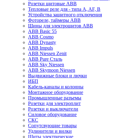
Розетки щитовые ABB
Тепловые реле для - типа A, AF, B
Устройства защитного отключения
Фотореле, таймеры ABB
Шины для электрощитов АВВ
ABB Basic 55
ABB Cosmo
ABB Dynasty
ABB Impuls
ABB Niessen Zenit
ABB Pure Сталь
ABB Sky Niessen
ABB Skymoon Niessen
Выдвижные блоки и лючки
ИБП
Кабель-каналы и колонны
Монтажное оборудование
Промышленные разъемы
Розетки для электроплит
Розетки и выключатели
Силовое оборудование
СКС
Сопутсвующие товары
Удлинители и вилки
Щиты электрические