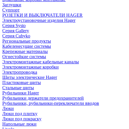
Заглушки
Суппорт
РОЗЕТКИ И ВЫКЛЮЧАТЕЛИ HAGER
Электроустановочные изделия Hager
Серия Systo
Серия Gallery
Серия Cubyko
Региональные продукты
Кабеленесущие системы
Крепежные материалы
Огнестойкие системы
Электромонтажные кабельные каналы
Электромонтажные коробки
Электропроводка
Щиты электрические Hager
Пластиковые щиты
Стальные щиты
Рубильники Hager
Рубильники держатели предохранителей
Рубильники, рубильники-переключатели вводов
Люки
Люки под плитку
Люки под покраску
Напольные люки