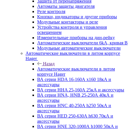
Защита от перенапряжения
Автоматы защиты двигателя
Реле контроля
Кнопки, индикаторы и другие приборы
Модульные контакторы и реле
Устройства контроля и управления
освещением
Измерительные приборы на дин-рейку
Автоматические выключатели 6kA, кривая В
Модульные автоматические выключатели
Автоматические выключатели в литом корпусе
Hager
Назад
Автоматические выключатели в литом
корпусе Hager
ВА серии HDA 16-160А x160 18кА и
аксессуары
ВА серии HHA 25-160А 25кА и аксессуары
ВА серии HNA, HNB 25-250А 40кА и
аксессуары
ВА серии HNC 40-250А h250 50кА и
аксессуары
ВА серии HED 250-630А h630 70кА и
аксессуары
ВА серии HNE 320-1000А h1000 50кА и