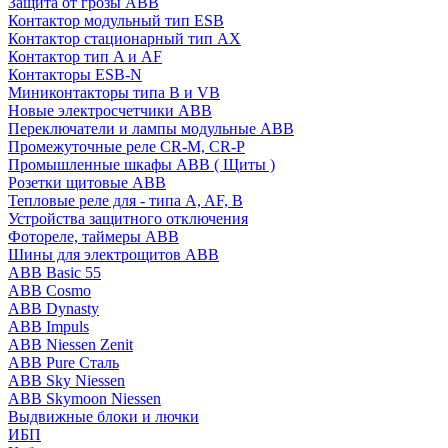
Защита от грозы ABB
Контактор модульный тип ESB
Контактор стационарный тип AX
Контактор тип A и AF
Контакторы ESB-N
Миниконтакторы типа B и VB
Новые электросчетчики ABB
Переключатели и лампы модульные ABB
Промежуточные реле CR-M, CR-P
Промышленные шкафы ABB ( Щиты )
Розетки щитовые ABB
Тепловые реле для - типа A, AF, B
Устройства защитного отключения
Фотореле, таймеры ABB
Шины для электрощитов АВВ
ABB Basic 55
ABB Cosmo
ABB Dynasty
ABB Impuls
ABB Niessen Zenit
ABB Pure Сталь
ABB Sky Niessen
ABB Skymoon Niessen
Выдвижные блоки и лючки
ИБП