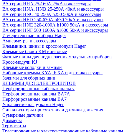
ВА серии HHA 25-160А 25кА и аксессуары
ВА серии HNA, HNB 25-250А 40кА и аксессуары
ВА серии HNC 40-250А h250 50кА и аксессуары
ВА серии HED 250-630А h630 70кА и аксессуары
ВА серии HNE 320-1000А h1000 50кА и аксессуары
ВА серии HNF 500-1600А h1600 50кА и аксессуары
Измерительные приборы Hager
Амперметры и аксессуары
Клеммники, шины и кросс-модули Hager
Клеммные блоки KM винтовые
Фазные шины для подключения модульных приборов
Кросс-модули KJ
Клеммные колодки и зажимы
Наборные клеммы KYA, KXA и др. и аксессуары
Зажимы для сборных шин
КЛЕММЫ ДЛЯ ЭЛЕКТРОЩИТОВ
Перфорированные кабель-каналы v
Перфорированные каналы BA7A
Перфорированные каналы BA7
Управление нагрузками Hager
Сигнализаторы присутствия и датчики движения
Сумереные датчики
Диммеры
Термостаты
Трассировочные и электроустановочные кабельные каналы