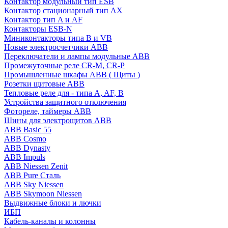
Контактор модульный тип ESB
Контактор стационарный тип AX
Контактор тип A и AF
Контакторы ESB-N
Миниконтакторы типа B и VB
Новые электросчетчики ABB
Переключатели и лампы модульные ABB
Промежуточные реле CR-M, CR-P
Промышленные шкафы ABB ( Щиты )
Розетки щитовые ABB
Тепловые реле для - типа A, AF, B
Устройства защитного отключения
Фотореле, таймеры ABB
Шины для электрощитов АВВ
ABB Basic 55
ABB Cosmo
ABB Dynasty
ABB Impuls
ABB Niessen Zenit
ABB Pure Сталь
ABB Sky Niessen
ABB Skymoon Niessen
Выдвижные блоки и лючки
ИБП
Кабель-каналы и колонны