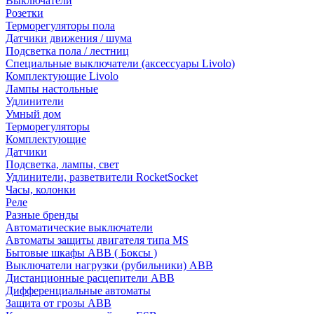
Выключатели
Розетки
Терморегуляторы пола
Датчики движения / шума
Подсветка пола / лестниц
Специальные выключатели (аксессуары Livolo)
Комплектующие Livolo
Лампы настольные
Удлинители
Умный дом
Терморегуляторы
Комплектующие
Датчики
Подсветка, лампы, свет
Удлинители, разветвители RocketSocket
Часы, колонки
Реле
Разные бренды
Автоматические выключатели
Автоматы защиты двигателя типа MS
Бытовые шкафы ABB ( Боксы )
Выключатели нагрузки (рубильники) ABB
Дистанционные расцепители ABB
Дифференциальные автоматы
Защита от грозы ABB