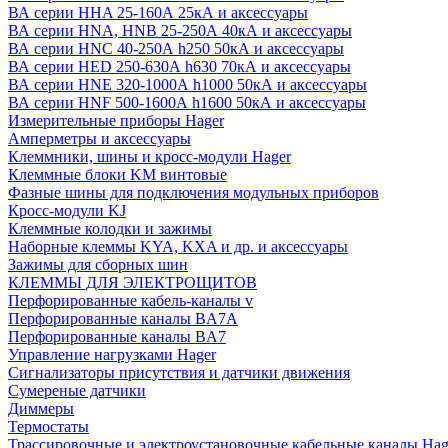
ВА серии HHA 25-160А 25кА и аксессуары
ВА серии HNA, HNB 25-250А 40кА и аксессуары
ВА серии HNC 40-250А h250 50кА и аксессуары
ВА серии HED 250-630А h630 70кА и аксессуары
ВА серии HNE 320-1000А h1000 50кА и аксессуары
ВА серии HNF 500-1600А h1600 50кА и аксессуары
Измерительные приборы Hager
Амперметры и аксессуары
Клеммники, шины и кросс-модули Hager
Клеммные блоки KM винтовые
Фазные шины для подключения модульных приборов
Кросс-модули KJ
Клеммные колодки и зажимы
Наборные клеммы KYA, KXA и др. и аксессуары
Зажимы для сборных шин
КЛЕММЫ ДЛЯ ЭЛЕКТРОЩИТОВ
Перфорированные кабель-каналы v
Перфорированные каналы BA7A
Перфорированные каналы BA7
Управление нагрузками Hager
Сигнализаторы присутствия и датчики движения
Сумереные датчики
Диммеры
Термостаты
Трассировочные и электроустановочные кабельные каналы Hag