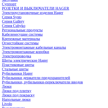
Суппорт
РОЗЕТКИ И ВЫКЛЮЧАТЕЛИ HAGER
Электроустановочные изделия Hager
Серия Systo
Серия Gallery
Серия Cubyko
Региональные продукты
Кабеленесущие системы
Крепежные материалы
Огнестойкие системы
Электромонтажные кабельные каналы
Электромонтажные коробки
Электропроводка
Щиты электрические Hager
Пластиковые щиты
Стальные щиты
Рубильники Hager
Рубильники держатели предохранителей
Рубильники, рубильники-переключатели вводов
Люки
Люки под плитку
Люки под покраску
Напольные люки
Livolo