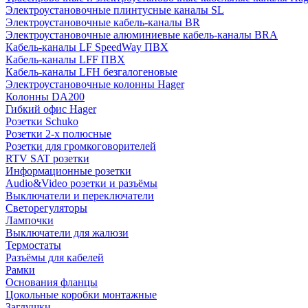
Электроустановочные плинтусные каналы SL
Электроустановочные кабель-каналы BR
Электроустановочные алюминиевые кабель-каналы BRA
Кабель-каналы LF SpeedWay ПВХ
Кабель-каналы LFF ПВХ
Кабель-каналы LFH безгалогеновые
Электроустановочные колонны Hager
Колонны DA200
Гибкий офис Hager
Розетки Schuko
Розетки 2-х полюсные
Розетки для громкоговорителей
RTV SAT розетки
Информационные розетки
Audio&Video розетки и разъёмы
Выключатели и переключатели
Светорегуляторы
Лампочки
Выключатели для жалюзи
Термостаты
Разъёмы для кабелей
Рамки
Основания фланцы
Цокольные коробки монтажные
Заглушки