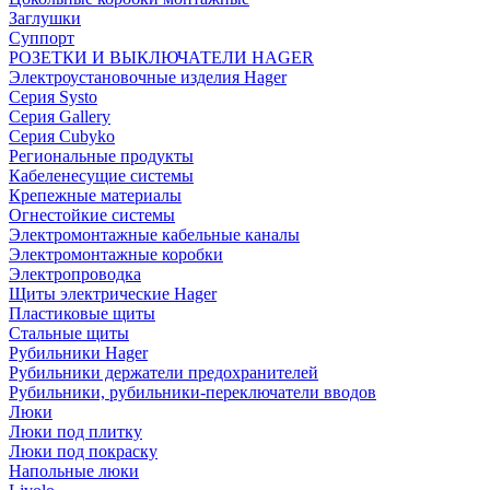
Заглушки
Суппорт
РОЗЕТКИ И ВЫКЛЮЧАТЕЛИ HAGER
Электроустановочные изделия Hager
Серия Systo
Серия Gallery
Серия Cubyko
Региональные продукты
Кабеленесущие системы
Крепежные материалы
Огнестойкие системы
Электромонтажные кабельные каналы
Электромонтажные коробки
Электропроводка
Щиты электрические Hager
Пластиковые щиты
Стальные щиты
Рубильники Hager
Рубильники держатели предохранителей
Рубильники, рубильники-переключатели вводов
Люки
Люки под плитку
Люки под покраску
Напольные люки