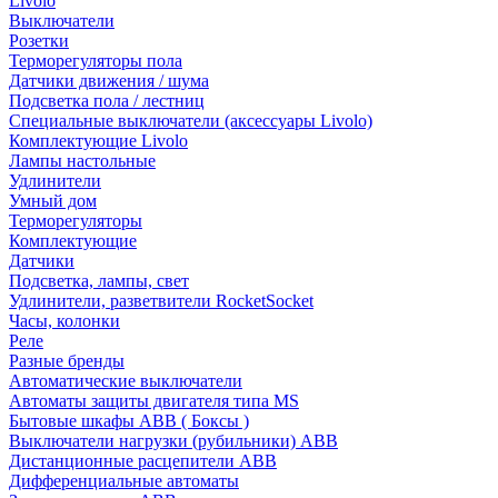
Livolo
Выключатели
Розетки
Терморегуляторы пола
Датчики движения / шума
Подсветка пола / лестниц
Специальные выключатели (аксессуары Livolo)
Комплектующие Livolo
Лампы настольные
Удлинители
Умный дом
Терморегуляторы
Комплектующие
Датчики
Подсветка, лампы, свет
Удлинители, разветвители RocketSocket
Часы, колонки
Реле
Разные бренды
Автоматические выключатели
Автоматы защиты двигателя типа MS
Бытовые шкафы ABB ( Боксы )
Выключатели нагрузки (рубильники) ABB
Дистанционные расцепители ABB
Дифференциальные автоматы