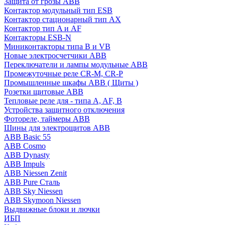
Защита от грозы ABB
Контактор модульный тип ESB
Контактор стационарный тип AX
Контактор тип A и AF
Контакторы ESB-N
Миниконтакторы типа B и VB
Новые электросчетчики ABB
Переключатели и лампы модульные ABB
Промежуточные реле CR-M, CR-P
Промышленные шкафы ABB ( Щиты )
Розетки щитовые ABB
Тепловые реле для - типа A, AF, B
Устройства защитного отключения
Фотореле, таймеры ABB
Шины для электрощитов АВВ
ABB Basic 55
ABB Cosmo
ABB Dynasty
ABB Impuls
ABB Niessen Zenit
ABB Pure Сталь
ABB Sky Niessen
ABB Skymoon Niessen
Выдвижные блоки и лючки
ИБП