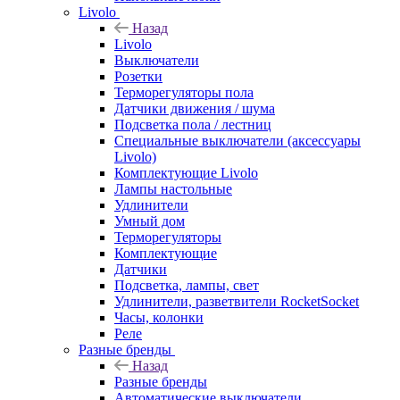
Livolo
Назад
Livolo
Выключатели
Розетки
Терморегуляторы пола
Датчики движения / шума
Подсветка пола / лестниц
Специальные выключатели (аксессуары
Livolo)
Комплектующие Livolo
Лампы настольные
Удлинители
Умный дом
Терморегуляторы
Комплектующие
Датчики
Подсветка, лампы, свет
Удлинители, разветвители RocketSocket
Часы, колонки
Реле
Разные бренды
Назад
Разные бренды
Автоматические выключатели