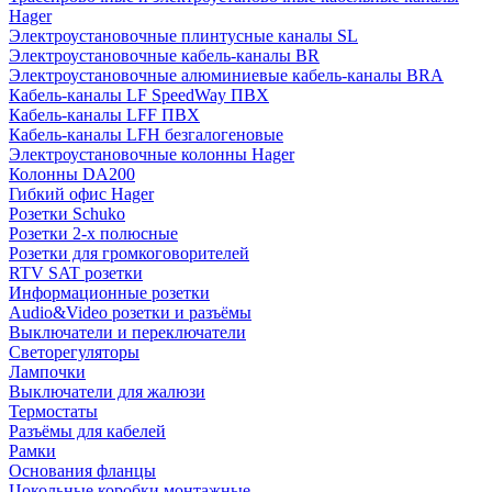
Hager
Электроустановочные плинтусные каналы SL
Электроустановочные кабель-каналы BR
Электроустановочные алюминиевые кабель-каналы BRA
Кабель-каналы LF SpeedWay ПВХ
Кабель-каналы LFF ПВХ
Кабель-каналы LFH безгалогеновые
Электроустановочные колонны Hager
Колонны DA200
Гибкий офис Hager
Розетки Schuko
Розетки 2-х полюсные
Розетки для громкоговорителей
RTV SAT розетки
Информационные розетки
Audio&Video розетки и разъёмы
Выключатели и переключатели
Светорегуляторы
Лампочки
Выключатели для жалюзи
Термостаты
Разъёмы для кабелей
Рамки
Основания фланцы
Цокольные коробки монтажные