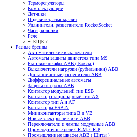
Терморегуляторы
Комплектующие
Датчики
Подсветка, лампы, свет
Удлинители, разветвители RocketSocket
Часы, колонки
Реле
+ ЕЩЕ 7
Разные бренды
Автоматические выключатели
Автоматы защиты двигателя типа MS
Бытовые шкафы ABB ( Боксы )
Выключатели нагрузки (рубильники) ABB
Дистанционные расцепители ABB
Дифференциальные автоматы
Защита от грозы ABB
Контактор модульный тип ESB
Контактор стационарный тип AX
Контактор тип A и AF
Контакторы ESB-N
Миниконтакторы типа B и VB
Новые электросчетчики ABB
Переключатели и лампы модульные ABB
Промежуточные реле CR-M, CR-P
Промышленные шкафы ABB ( Щиты )