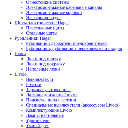
Огнестойкие системы
Электромонтажные кабельные каналы
Электромонтажные коробки
Электропроводка
Щиты электрические Hager
Пластиковые щиты
Стальные щиты
Рубильники Hager
Рубильники держатели предохранителей
Рубильники, рубильники-переключатели вводов
Люки
Люки под плитку
Люки под покраску
Напольные люки
Livolo
Выключатели
Розетки
Терморегуляторы пола
Датчики движения / шума
Подсветка пола / лестниц
Специальные выключатели (аксессуары Livolo)
Комплектующие Livolo
Лампы настольные
Удлинители
Умный дом