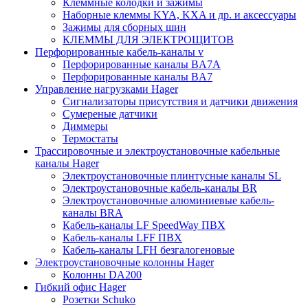
Клеммные колодки и зажимы
Наборные клеммы KYA, KXA и др. и аксессуары
Зажимы для сборных шин
КЛЕММЫ ДЛЯ ЭЛЕКТРОЩИТОВ
Перфорированные кабель-каналы v
Перфорированные каналы BA7A
Перфорированные каналы BA7
Управление нагрузками Hager
Сигнализаторы присутствия и датчики движения
Сумереные датчики
Диммеры
Термостаты
Трассировочные и электроустановочные кабельные
каналы Hager
Электроустановочные плинтусные каналы SL
Электроустановочные кабель-каналы BR
Электроустановочные алюминиевые кабель-
каналы BRA
Кабель-каналы LF SpeedWay ПВХ
Кабель-каналы LFF ПВХ
Кабель-каналы LFH безгалогеновые
Электроустановочные колонны Hager
Колонны DA200
Гибкий офис Hager
Розетки Schuko