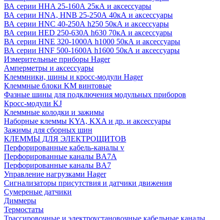
ВА серии HHA 25-160А 25кА и аксессуары
ВА серии HNA, HNB 25-250А 40кА и аксессуары
ВА серии HNC 40-250А h250 50кА и аксессуары
ВА серии HED 250-630А h630 70кА и аксессуары
ВА серии HNE 320-1000А h1000 50кА и аксессуары
ВА серии HNF 500-1600А h1600 50кА и аксессуары
Измерительные приборы Hager
Амперметры и аксессуары
Клеммники, шины и кросс-модули Hager
Клеммные блоки KM винтовые
Фазные шины для подключения модульных приборов
Кросс-модули KJ
Клеммные колодки и зажимы
Наборные клеммы KYA, KXA и др. и аксессуары
Зажимы для сборных шин
КЛЕММЫ ДЛЯ ЭЛЕКТРОЩИТОВ
Перфорированные кабель-каналы v
Перфорированные каналы BA7A
Перфорированные каналы BA7
Управление нагрузками Hager
Сигнализаторы присутствия и датчики движения
Сумереные датчики
Диммеры
Термостаты
Трассировочные и электроустановочные кабельные каналы