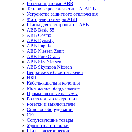
Розетки щитовые ABB
Тепловые реле для - типа A, AF, B
Устройства защитного отключения
Фотореле, таймеры ABB
Шины для электрощитов АВВ
ABB Basic 55
ABB Cosmo
ABB Dynasty
ABB Impuls
ABB Niessen Zenit
ABB Pure Сталь
ABB Sky Niessen
ABB Skymoon Niessen
Выдвижные блоки и лючки
ИБП
Кабель-каналы и колонны
Монтажное оборудование
Промышленные разъемы
Розетки для электроплит
Розетки и выключатели
Силовое оборудование
СКС
Сопутсвующие товары
Удлинители и вилки
Щиты электрические