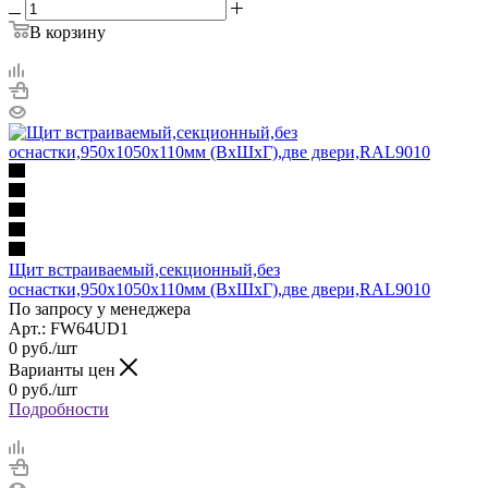
В корзину
Щит встраиваемый,секционный,без
оснастки,950x1050x110мм (ВхШхГ),две двери,RAL9010
По запросу у менеджера
Арт.: FW64UD1
0
руб.
/шт
Варианты цен
0
руб.
/шт
Подробности