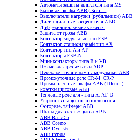
Автоматы защиты двигателя типа MS
Бытовые шкафы ABB ( Боксы )
Выключатели нагрузки (рубильники) ABB
Дистанционные расцепители ABB
Дифференциальные автоматы
Защита от грозы ABB
Контактор модульный тип ESB
Контактор стационарный тип AX
Контактор тип A и AF
Контакторы ESB-N
Миниконтакторы типа B и VB
Новые электросчетчики ABB
Переключатели и лампы модульные ABB
Промежуточные реле CR-M, CR-P
Промышленные шкафы ABB ( Щиты )
Розетки щитовые ABB
Тепловые реле для - типа A, AF, B
Устройства защитного отключения
Фотореле, таймеры ABB
Шины для электрощитов АВВ
ABB Basic 55
ABB Cosmo
ABB Dynasty
ABB Impuls
ABB Niessen Zenit