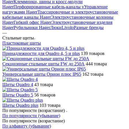
Hager
Клеммники, шины и кросс-модули
Hager
Перфорированные кабель-каналы v
Управление
нагрузками Hager
Трассировочные и электроустановочные
кабельные каналы Hager
Электроустановочные колонны
Hager
Гибкий офис Hager
Электроустановочные изделия
Hager
Рубильники Hager
Люки
Livolo
Разные бренды
—
Стальные щиты
Пластиковые щиты
Принадлежности для Quadro 4, 5 и plus
139 товаров
Секционные стальные щиты FW до 250А
444 товара
Универсальные щиты Орион плюс IP65
162 товара
Щиты Quadro 4
43 товара
Щиты Quadro 5
56 товаров
Щиты Quadro plus
103 товара
По популярности (возрастание)
По популярности (убывание)
По популярности (возрастание)
По алфавиту (убывание)