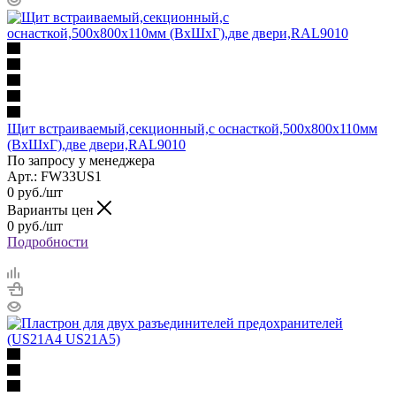
Щит встраиваемый,секционный,c оснасткой,500x800x110мм
(ВхШхГ),две двери,RAL9010
По запросу у менеджера
Арт.: FW33US1
0
руб.
/шт
Варианты цен
0
руб.
/шт
Подробности