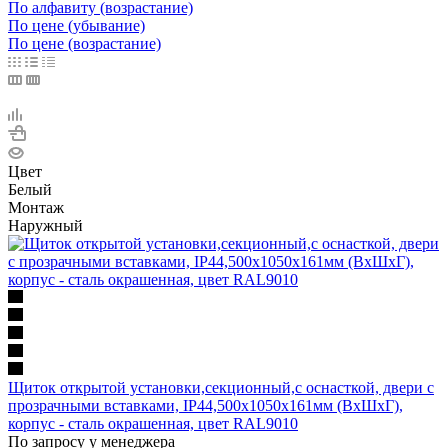
По алфавиту (возрастание)
По цене (убывание)
По цене (возрастание)
Цвет
Белый
Монтаж
Наружный
Щиток открытой установки,секционный,с оснасткой, двери с
прозрачными вставками, IP44,500x1050x161мм (ВхШхГ),
корпус - сталь окрашенная, цвет RAL9010
По запросу у менеджера