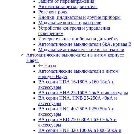
Защита от перенапряжения
Автоматы защиты двигателя
Реле контроля
Кнопки, индикаторы и другие приборы
Модульные контакторы и реле
Устройства контроля и управления
освещением
Измерительные приборы на дин-рейку
Автоматические выключатели 6kA, кривая В
Модульные автоматические выключатели
Автоматические выключатели в литом корпусе
Hager
Назад
Автоматические выключатели в литом
корпусе Hager
ВА серии HDA 16-160А x160 18кА и
аксессуары
ВА серии HHA 25-160А 25кА и аксессуары
ВА серии HNA, HNB 25-250А 40кА и
аксессуары
ВА серии HNC 40-250А h250 50кА и
аксессуары
ВА серии HED 250-630А h630 70кА и
аксессуары
ВА серии HNE 320-1000А h1000 50кА и