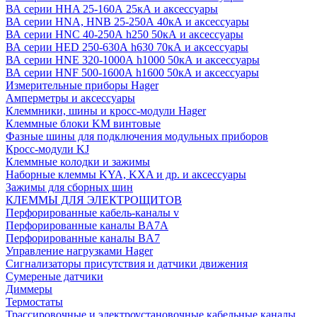
ВА серии HHA 25-160А 25кА и аксессуары
ВА серии HNA, HNB 25-250А 40кА и аксессуары
ВА серии HNC 40-250А h250 50кА и аксессуары
ВА серии HED 250-630А h630 70кА и аксессуары
ВА серии HNE 320-1000А h1000 50кА и аксессуары
ВА серии HNF 500-1600А h1600 50кА и аксессуары
Измерительные приборы Hager
Амперметры и аксессуары
Клеммники, шины и кросс-модули Hager
Клеммные блоки KM винтовые
Фазные шины для подключения модульных приборов
Кросс-модули KJ
Клеммные колодки и зажимы
Наборные клеммы KYA, KXA и др. и аксессуары
Зажимы для сборных шин
КЛЕММЫ ДЛЯ ЭЛЕКТРОЩИТОВ
Перфорированные кабель-каналы v
Перфорированные каналы BA7A
Перфорированные каналы BA7
Управление нагрузками Hager
Сигнализаторы присутствия и датчики движения
Сумереные датчики
Диммеры
Термостаты
Трассировочные и электроустановочные кабельные каналы