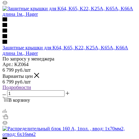
Защитные крышки для K64, K65, K22, K25A, K65A, K66A
длина 1м., Hager
По запросу у менеджера
Арт.: KZ064
6 799
руб.
/шт
Варианты цен
6 799
руб.
/шт
Подробности
В корзину