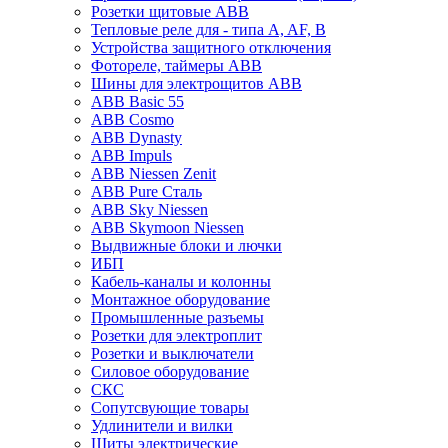
Розетки щитовые ABB
Тепловые реле для - типа A, AF, B
Устройства защитного отключения
Фотореле, таймеры ABB
Шины для электрощитов АВВ
ABB Basic 55
ABB Cosmo
ABB Dynasty
ABB Impuls
ABB Niessen Zenit
ABB Pure Сталь
ABB Sky Niessen
ABB Skymoon Niessen
Выдвижные блоки и лючки
ИБП
Кабель-каналы и колонны
Монтажное оборудование
Промышленные разъемы
Розетки для электроплит
Розетки и выключатели
Силовое оборудование
СКС
Сопутсвующие товары
Удлинители и вилки
Щиты электрические