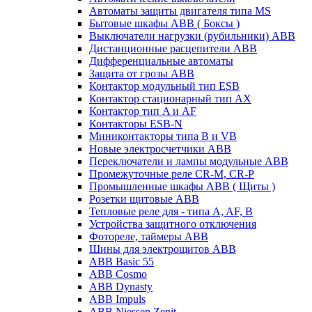
Автоматы защиты двигателя типа MS
Бытовые шкафы ABB ( Боксы )
Выключатели нагрузки (рубильники) ABB
Дистанционные расцепители ABB
Дифференциальные автоматы
Защита от грозы ABB
Контактор модульный тип ESB
Контактор стационарный тип AX
Контактор тип A и AF
Контакторы ESB-N
Миниконтакторы типа B и VB
Новые электросчетчики ABB
Переключатели и лампы модульные ABB
Промежуточные реле CR-M, CR-P
Промышленные шкафы ABB ( Щиты )
Розетки щитовые ABB
Тепловые реле для - типа A, AF, B
Устройства защитного отключения
Фотореле, таймеры ABB
Шины для электрощитов АВВ
ABB Basic 55
ABB Cosmo
ABB Dynasty
ABB Impuls
ABB Niessen Zenit