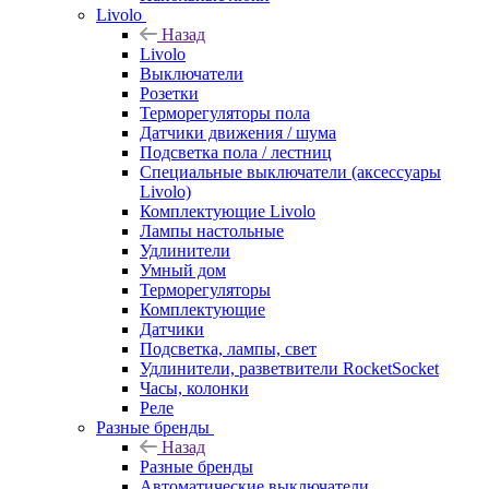
Livolo
Назад
Livolo
Выключатели
Розетки
Терморегуляторы пола
Датчики движения / шума
Подсветка пола / лестниц
Специальные выключатели (аксессуары
Livolo)
Комплектующие Livolo
Лампы настольные
Удлинители
Умный дом
Терморегуляторы
Комплектующие
Датчики
Подсветка, лампы, свет
Удлинители, разветвители RocketSocket
Часы, колонки
Реле
Разные бренды
Назад
Разные бренды
Автоматические выключатели