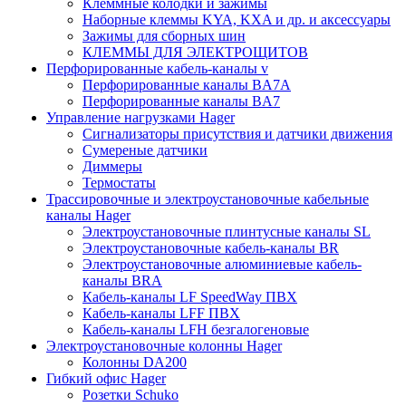
Клеммные колодки и зажимы
Наборные клеммы KYA, KXA и др. и аксессуары
Зажимы для сборных шин
КЛЕММЫ ДЛЯ ЭЛЕКТРОЩИТОВ
Перфорированные кабель-каналы v
Перфорированные каналы BA7A
Перфорированные каналы BA7
Управление нагрузками Hager
Сигнализаторы присутствия и датчики движения
Сумереные датчики
Диммеры
Термостаты
Трассировочные и электроустановочные кабельные
каналы Hager
Электроустановочные плинтусные каналы SL
Электроустановочные кабель-каналы BR
Электроустановочные алюминиевые кабель-
каналы BRA
Кабель-каналы LF SpeedWay ПВХ
Кабель-каналы LFF ПВХ
Кабель-каналы LFH безгалогеновые
Электроустановочные колонны Hager
Колонны DA200
Гибкий офис Hager
Розетки Schuko