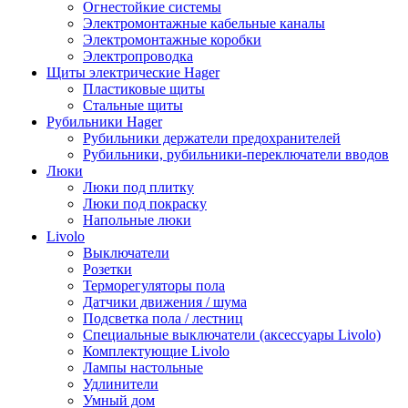
Огнестойкие системы
Электромонтажные кабельные каналы
Электромонтажные коробки
Электропроводка
Щиты электрические Hager
Пластиковые щиты
Стальные щиты
Рубильники Hager
Рубильники держатели предохранителей
Рубильники, рубильники-переключатели вводов
Люки
Люки под плитку
Люки под покраску
Напольные люки
Livolo
Выключатели
Розетки
Терморегуляторы пола
Датчики движения / шума
Подсветка пола / лестниц
Специальные выключатели (аксессуары Livolo)
Комплектующие Livolo
Лампы настольные
Удлинители
Умный дом