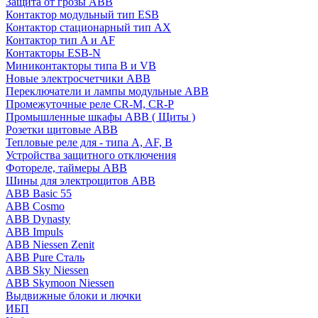
Защита от грозы ABB
Контактор модульный тип ESB
Контактор стационарный тип AX
Контактор тип A и AF
Контакторы ESB-N
Миниконтакторы типа B и VB
Новые электросчетчики ABB
Переключатели и лампы модульные ABB
Промежуточные реле CR-M, CR-P
Промышленные шкафы ABB ( Щиты )
Розетки щитовые ABB
Тепловые реле для - типа A, AF, B
Устройства защитного отключения
Фотореле, таймеры ABB
Шины для электрощитов АВВ
ABB Basic 55
ABB Cosmo
ABB Dynasty
ABB Impuls
ABB Niessen Zenit
ABB Pure Сталь
ABB Sky Niessen
ABB Skymoon Niessen
Выдвижные блоки и лючки
ИБП