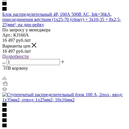
Блок распределительный 4P, 160А 500В AC, Ipk=36kA,
присоединения жёстким (1x25-70 (сбоку) + 3x10-35 + 8x2,5-
25)мм², на дин-рейку
По запросу у менеджера
Арт.: KJ160A
16 497
руб.
/шт
Варианты цен
16 497
руб.
/шт
Подробности
В корзину