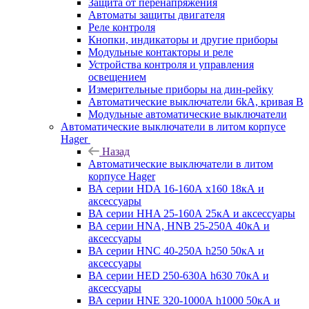
Защита от перенапряжения
Автоматы защиты двигателя
Реле контроля
Кнопки, индикаторы и другие приборы
Модульные контакторы и реле
Устройства контроля и управления
освещением
Измерительные приборы на дин-рейку
Автоматические выключатели 6kA, кривая В
Модульные автоматические выключатели
Автоматические выключатели в литом корпусе
Hager
Назад
Автоматические выключатели в литом
корпусе Hager
ВА серии HDA 16-160А x160 18кА и
аксессуары
ВА серии HHA 25-160А 25кА и аксессуары
ВА серии HNA, HNB 25-250А 40кА и
аксессуары
ВА серии HNC 40-250А h250 50кА и
аксессуары
ВА серии HED 250-630А h630 70кА и
аксессуары
ВА серии HNE 320-1000А h1000 50кА и