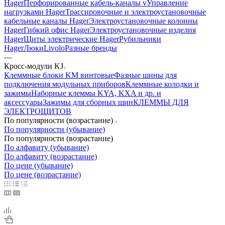
Hager
Перфорированные кабель-каналы v
Управление
нагрузками Hager
Трассировочные и электроустановочные
кабельные каналы Hager
Электроустановочные колонны
Hager
Гибкий офис Hager
Электроустановочные изделия
Hager
Щиты электрические Hager
Рубильники
Hager
Люки
Livolo
Разные бренды
—
Кросс-модули KJ
Клеммные блоки KM винтовые
Фазные шины для
подключения модульных приборов
Клеммные колодки и
зажимы
Наборные клеммы KYA, KXA и др. и
аксессуары
Зажимы для сборных шин
КЛЕММЫ ДЛЯ
ЭЛЕКТРОЩИТОВ
По популярности (возрастание)
По популярности (убывание)
По популярности (возрастание)
По алфавиту (убывание)
По алфавиту (возрастание)
По цене (убывание)
По цене (возрастание)