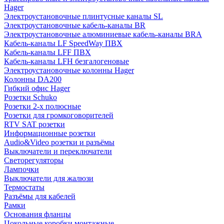
Hager
Электроустановочные плинтусные каналы SL
Электроустановочные кабель-каналы BR
Электроустановочные алюминиевые кабель-каналы BRA
Кабель-каналы LF SpeedWay ПВХ
Кабель-каналы LFF ПВХ
Кабель-каналы LFH безгалогеновые
Электроустановочные колонны Hager
Колонны DA200
Гибкий офис Hager
Розетки Schuko
Розетки 2-х полюсные
Розетки для громкоговорителей
RTV SAT розетки
Информационные розетки
Audio&Video розетки и разъёмы
Выключатели и переключатели
Светорегуляторы
Лампочки
Выключатели для жалюзи
Термостаты
Разъёмы для кабелей
Рамки
Основания фланцы
Цокольные коробки монтажные