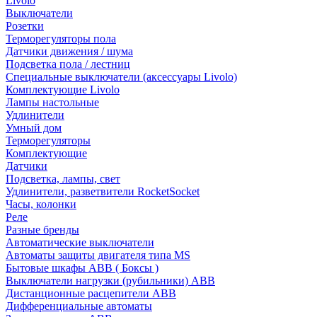
Livolo
Выключатели
Розетки
Терморегуляторы пола
Датчики движения / шума
Подсветка пола / лестниц
Специальные выключатели (аксессуары Livolo)
Комплектующие Livolo
Лампы настольные
Удлинители
Умный дом
Терморегуляторы
Комплектующие
Датчики
Подсветка, лампы, свет
Удлинители, разветвители RocketSocket
Часы, колонки
Реле
Разные бренды
Автоматические выключатели
Автоматы защиты двигателя типа MS
Бытовые шкафы ABB ( Боксы )
Выключатели нагрузки (рубильники) ABB
Дистанционные расцепители ABB
Дифференциальные автоматы