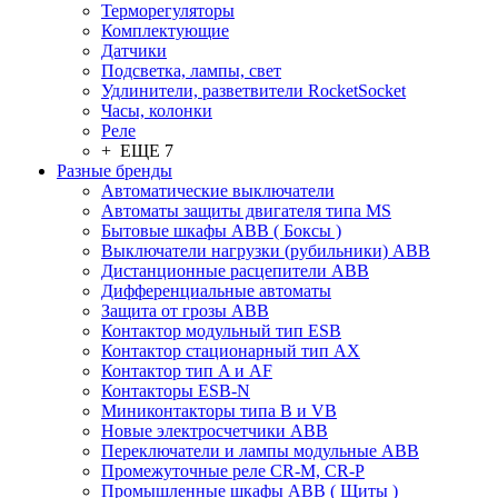
Терморегуляторы
Комплектующие
Датчики
Подсветка, лампы, свет
Удлинители, разветвители RocketSocket
Часы, колонки
Реле
+ ЕЩЕ 7
Разные бренды
Автоматические выключатели
Автоматы защиты двигателя типа MS
Бытовые шкафы ABB ( Боксы )
Выключатели нагрузки (рубильники) ABB
Дистанционные расцепители ABB
Дифференциальные автоматы
Защита от грозы ABB
Контактор модульный тип ESB
Контактор стационарный тип AX
Контактор тип A и AF
Контакторы ESB-N
Миниконтакторы типа B и VB
Новые электросчетчики ABB
Переключатели и лампы модульные ABB
Промежуточные реле CR-M, CR-P
Промышленные шкафы ABB ( Щиты )