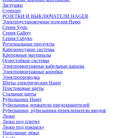
Заглушки
Суппорт
РОЗЕТКИ И ВЫКЛЮЧАТЕЛИ HAGER
Электроустановочные изделия Hager
Серия Systo
Серия Gallery
Серия Cubyko
Региональные продукты
Кабеленесущие системы
Крепежные материалы
Огнестойкие системы
Электромонтажные кабельные каналы
Электромонтажные коробки
Электропроводка
Щиты электрические Hager
Пластиковые щиты
Стальные щиты
Рубильники Hager
Рубильники держатели предохранителей
Рубильники, рубильники-переключатели вводов
Люки
Люки под плитку
Люки под покраску
Напольные люки