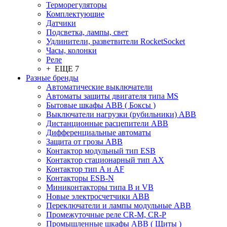
Терморегуляторы
Комплектующие
Датчики
Подсветка, лампы, свет
Удлинители, разветвители RocketSocket
Часы, колонки
Реле
+ ЕЩЕ 7
Разные бренды
Автоматические выключатели
Автоматы защиты двигателя типа MS
Бытовые шкафы ABB ( Боксы )
Выключатели нагрузки (рубильники) ABB
Дистанционные расцепители ABB
Дифференциальные автоматы
Защита от грозы ABB
Контактор модульный тип ESB
Контактор стационарный тип AX
Контактор тип A и AF
Контакторы ESB-N
Миниконтакторы типа B и VB
Новые электросчетчики ABB
Переключатели и лампы модульные ABB
Промежуточные реле CR-M, CR-P
Промышленные шкафы ABB ( Щиты )