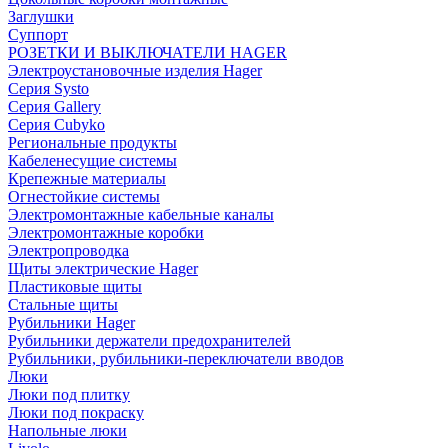
Заглушки
Суппорт
РОЗЕТКИ И ВЫКЛЮЧАТЕЛИ HAGER
Электроустановочные изделия Hager
Серия Systo
Серия Gallery
Серия Cubyko
Региональные продукты
Кабеленесущие системы
Крепежные материалы
Огнестойкие системы
Электромонтажные кабельные каналы
Электромонтажные коробки
Электропроводка
Щиты электрические Hager
Пластиковые щиты
Стальные щиты
Рубильники Hager
Рубильники держатели предохранителей
Рубильники, рубильники-переключатели вводов
Люки
Люки под плитку
Люки под покраску
Напольные люки