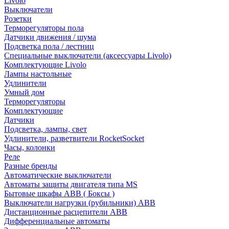
Livolo
Выключатели
Розетки
Терморегуляторы пола
Датчики движения / шума
Подсветка пола / лестниц
Специальные выключатели (аксессуары Livolo)
Комплектующие Livolo
Лампы настольные
Удлинители
Умный дом
Терморегуляторы
Комплектующие
Датчики
Подсветка, лампы, свет
Удлинители, разветвители RocketSocket
Часы, колонки
Реле
Разные бренды
Автоматические выключатели
Автоматы защиты двигателя типа MS
Бытовые шкафы ABB ( Боксы )
Выключатели нагрузки (рубильники) ABB
Дистанционные расцепители ABB
Дифференциальные автоматы