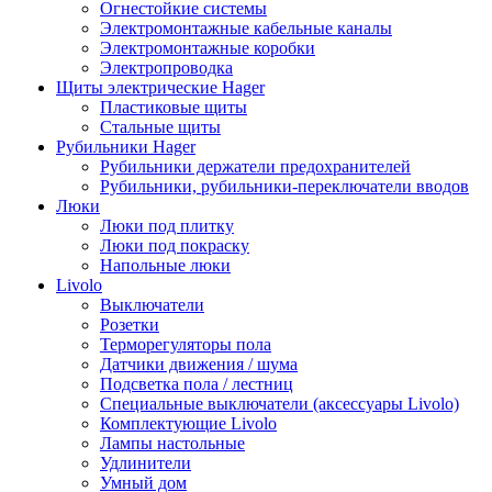
Огнестойкие системы
Электромонтажные кабельные каналы
Электромонтажные коробки
Электропроводка
Щиты электрические Hager
Пластиковые щиты
Стальные щиты
Рубильники Hager
Рубильники держатели предохранителей
Рубильники, рубильники-переключатели вводов
Люки
Люки под плитку
Люки под покраску
Напольные люки
Livolo
Выключатели
Розетки
Терморегуляторы пола
Датчики движения / шума
Подсветка пола / лестниц
Специальные выключатели (аксессуары Livolo)
Комплектующие Livolo
Лампы настольные
Удлинители
Умный дом