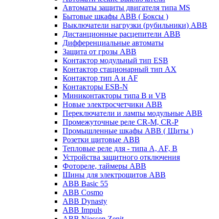
Автоматы защиты двигателя типа MS
Бытовые шкафы ABB ( Боксы )
Выключатели нагрузки (рубильники) ABB
Дистанционные расцепители ABB
Дифференциальные автоматы
Защита от грозы ABB
Контактор модульный тип ESB
Контактор стационарный тип AX
Контактор тип A и AF
Контакторы ESB-N
Миниконтакторы типа B и VB
Новые электросчетчики ABB
Переключатели и лампы модульные ABB
Промежуточные реле CR-M, CR-P
Промышленные шкафы ABB ( Щиты )
Розетки щитовые ABB
Тепловые реле для - типа A, AF, B
Устройства защитного отключения
Фотореле, таймеры ABB
Шины для электрощитов АВВ
ABB Basic 55
ABB Cosmo
ABB Dynasty
ABB Impuls
ABB Niessen Zenit