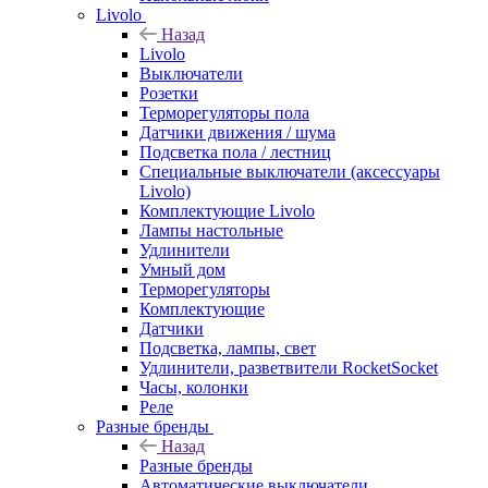
Livolo
Назад
Livolo
Выключатели
Розетки
Терморегуляторы пола
Датчики движения / шума
Подсветка пола / лестниц
Специальные выключатели (аксессуары
Livolo)
Комплектующие Livolo
Лампы настольные
Удлинители
Умный дом
Терморегуляторы
Комплектующие
Датчики
Подсветка, лампы, свет
Удлинители, разветвители RocketSocket
Часы, колонки
Реле
Разные бренды
Назад
Разные бренды
Автоматические выключатели