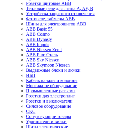
Розетки щитовые ABB
Тепловые реле для - типа A, AF, B
Устройства защитного отключения
Фотореле, таймеры ABB
Шины для электрощитов АВВ
ABB Basic 55
ABB Cosmo
ABB Dynasty
ABB Impuls
ABB Niessen Zenit
ABB Pure Сталь
ABB Sky Niessen
ABB Skymoon Niessen
Выдвижные блоки и лючки
ИБП
Кабель-каналы и колонны
Монтажное оборудование
Промышленные разъемы
Розетки для электроплит
Розетки и выключатели
Силовое оборудование
СКС
Сопутсвующие товары
Удлинители и вилки
Щиты электрические