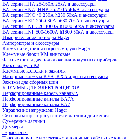
ВА серии HHA 25-160А 25кА и аксессуары
ВА серии HNA, HNB 25-250А 40кА и аксессуары
ВА серии HNC 40-250А h250 50кА и аксессуары
ВА серии HED 250-630А h630 70кА и аксессуары
ВА серии HNE 320-1000А h1000 50кА и аксессуары
ВА серии HNF 500-1600А h1600 50кА и аксессуары
Измерительные приборы Hager
Амперметры и аксессуары
Клеммники, шины и кросс-модули Hager
Клеммные блоки KM винтовые
Фазные шины для подключения модульных приборов
Кросс-модули KJ
Клеммные колодки и зажимы
Наборные клеммы KYA, KXA и др. и аксессуары
Зажимы для сборных шин
КЛЕММЫ ДЛЯ ЭЛЕКТРОЩИТОВ
Перфорированные кабель-каналы v
Перфорированные каналы BA7A
Перфорированные каналы BA7
Управление нагрузками Hager
Сигнализаторы присутствия и датчики движения
Сумереные датчики
Диммеры
Термостаты
Трассировочные и электроустановочные кабельные каналы