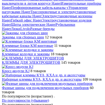
выключатели в литом корпусе Hager
Измерительные приборы
Hager
Перфорированные кабель-каналы v
Управление
нагрузками Hager
Трассировочные и электроустановочные
кабельные каналы Hager
Электроустановочные колонны
Hager
Гибкий офис Hager
Электроустановочные изделия
Hager
Щиты электрические Hager
Рубильники
Hager
Люки
Livolo
Разные бренды
Зажимы для сборных шин
12 товаров
Клеммные блоки KM винтовые
11 товаров
Клеммные колодки и зажимы
18 товаров
КЛЕММЫ ДЛЯ ЭЛЕКТРОЩИТОВ
145 товаров
Кросс-модули KJ
8 товаров
Наборные клеммы KYA, KXA и др. и аксессуары
109 товаров
Фазные шины для подключения модульных приборов
60
товаров
По популярности (возрастание)
По популярности (убывание)
По популярности (возрастание)