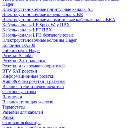
Hager
Электроустановочные плинтусные каналы SL
Электроустановочные кабель-каналы BR
Электроустановочные алюминиевые кабель-каналы BRA
Кабель-каналы LF SpeedWay ПВХ
Кабель-каналы LFF ПВХ
Кабель-каналы LFH безгалогеновые
Электроустановочные колонны Hager
Колонны DA200
Гибкий офис Hager
Розетки Schuko
Розетки 2-х полюсные
Розетки для громкоговорителей
RTV SAT розетки
Информационные розетки
Audio&Video розетки и разъёмы
Выключатели и переключатели
Светорегуляторы
Лампочки
Выключатели для жалюзи
Термостаты
Разъёмы для кабелей
Рамки
Основания фланцы
Цокольные коробки монтажные