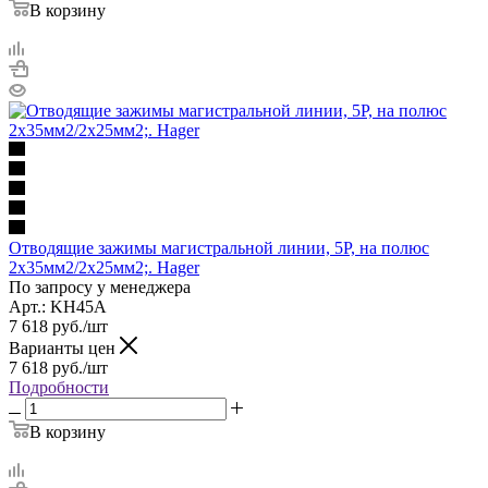
В корзину
Отводящие зажимы магистральной линии, 5P, на полюс
2x35мм2/2x25мм2;. Hager
По запросу у менеджера
Арт.: KH45A
7 618
руб.
/шт
Варианты цен
7 618
руб.
/шт
Подробности
В корзину