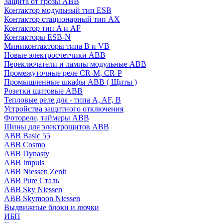
Защита от грозы ABB
Контактор модульный тип ESB
Контактор стационарный тип AX
Контактор тип A и AF
Контакторы ESB-N
Миниконтакторы типа B и VB
Новые электросчетчики ABB
Переключатели и лампы модульные ABB
Промежуточные реле CR-M, CR-P
Промышленные шкафы ABB ( Щиты )
Розетки щитовые ABB
Тепловые реле для - типа A, AF, B
Устройства защитного отключения
Фотореле, таймеры ABB
Шины для электрощитов АВВ
ABB Basic 55
ABB Cosmo
ABB Dynasty
ABB Impuls
ABB Niessen Zenit
ABB Pure Сталь
ABB Sky Niessen
ABB Skymoon Niessen
Выдвижные блоки и лючки
ИБП