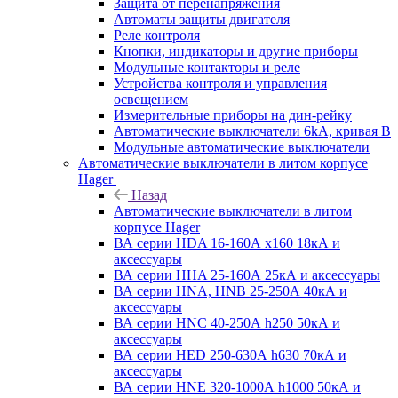
Защита от перенапряжения
Автоматы защиты двигателя
Реле контроля
Кнопки, индикаторы и другие приборы
Модульные контакторы и реле
Устройства контроля и управления
освещением
Измерительные приборы на дин-рейку
Автоматические выключатели 6kA, кривая В
Модульные автоматические выключатели
Автоматические выключатели в литом корпусе
Hager
Назад
Автоматические выключатели в литом
корпусе Hager
ВА серии HDA 16-160А x160 18кА и
аксессуары
ВА серии HHA 25-160А 25кА и аксессуары
ВА серии HNA, HNB 25-250А 40кА и
аксессуары
ВА серии HNC 40-250А h250 50кА и
аксессуары
ВА серии HED 250-630А h630 70кА и
аксессуары
ВА серии HNE 320-1000А h1000 50кА и