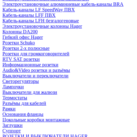
Электроустановочные алюминиевые кабель-каналы BRA
Кабель-каналы LF SpeedWay ПВХ
Кабель-каналы LFF ПВХ
Кабель-каналы LFH безгалогеновые
Электроустановочные колонны Hager
Колонны DA200
Гибкий офис Hager
Розетки Schuko
Розетки 2-х полюсные
Розетки для громкоговорителей
RTV SAT розетки
Информационные розетки
Audio&Video розетки и разъёмы
Выключатели и переключатели
Светорегуляторы
Лампочки
Выключатели для жалюзи
Термостаты
Разъёмы для кабелей
Рамки
Основания фланцы
Цокольные коробки монтажные
Заглушки
Суппорт
РОЗЕТКИ И ВЫКЛЮЧАТЕЛИ HAGER