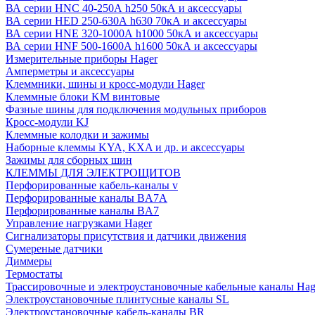
ВА серии HNC 40-250А h250 50кА и аксессуары
ВА серии HED 250-630А h630 70кА и аксессуары
ВА серии HNE 320-1000А h1000 50кА и аксессуары
ВА серии HNF 500-1600А h1600 50кА и аксессуары
Измерительные приборы Hager
Амперметры и аксессуары
Клеммники, шины и кросс-модули Hager
Клеммные блоки KM винтовые
Фазные шины для подключения модульных приборов
Кросс-модули KJ
Клеммные колодки и зажимы
Наборные клеммы KYA, KXA и др. и аксессуары
Зажимы для сборных шин
КЛЕММЫ ДЛЯ ЭЛЕКТРОЩИТОВ
Перфорированные кабель-каналы v
Перфорированные каналы BA7A
Перфорированные каналы BA7
Управление нагрузками Hager
Сигнализаторы присутствия и датчики движения
Сумереные датчики
Диммеры
Термостаты
Трассировочные и электроустановочные кабельные каналы Hag
Электроустановочные плинтусные каналы SL
Электроустановочные кабель-каналы BR