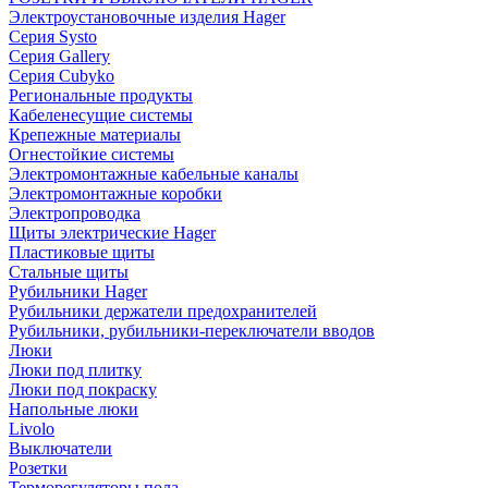
Электроустановочные изделия Hager
Серия Systo
Серия Gallery
Серия Cubyko
Региональные продукты
Кабеленесущие системы
Крепежные материалы
Огнестойкие системы
Электромонтажные кабельные каналы
Электромонтажные коробки
Электропроводка
Щиты электрические Hager
Пластиковые щиты
Стальные щиты
Рубильники Hager
Рубильники держатели предохранителей
Рубильники, рубильники-переключатели вводов
Люки
Люки под плитку
Люки под покраску
Напольные люки
Livolo
Выключатели
Розетки
Терморегуляторы пола