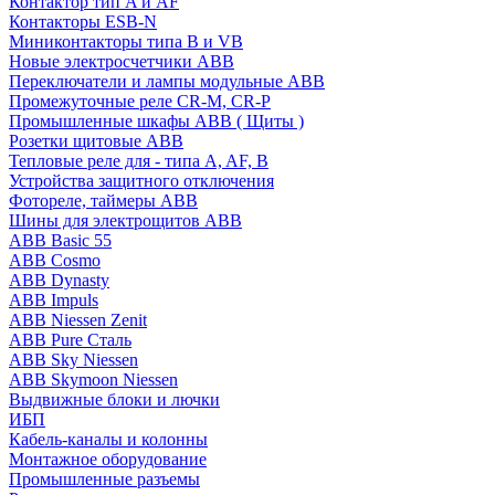
Контактор тип A и AF
Контакторы ESB-N
Миниконтакторы типа B и VB
Новые электросчетчики ABB
Переключатели и лампы модульные ABB
Промежуточные реле CR-M, CR-P
Промышленные шкафы ABB ( Щиты )
Розетки щитовые ABB
Тепловые реле для - типа A, AF, B
Устройства защитного отключения
Фотореле, таймеры ABB
Шины для электрощитов АВВ
ABB Basic 55
ABB Cosmo
ABB Dynasty
ABB Impuls
ABB Niessen Zenit
ABB Pure Сталь
ABB Sky Niessen
ABB Skymoon Niessen
Выдвижные блоки и лючки
ИБП
Кабель-каналы и колонны
Монтажное оборудование
Промышленные разъемы