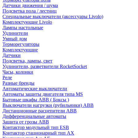
Датчики движения / шума
Подсветка пола / лестниц
Специальные выключатели (аксессуары Livolo)
Комплектующие Livolo
Лампы настольные
Удлинители
Умный дом
Терморегуляторы
Комплектующие
Датчики
Подсветка, лампы, свет
Удлинители, разветвители RocketSocket
Часы, колонки
Реле
Разные бренды
Автоматические выключатели
Автоматы защиты двигателя типа MS
Бытовые шкафы ABB ( Боксы )
Выключатели нагрузки (рубильники) ABB
Дистанционные расцепители ABB
Дифференциальные автоматы
Защита от грозы ABB
Контактор модульный тип ESB
Контактор стационарный тип AX