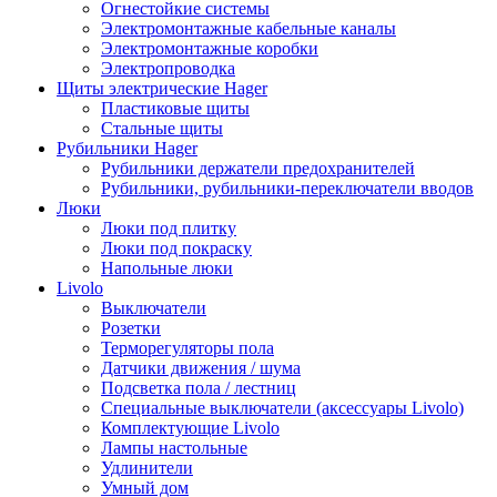
Огнестойкие системы
Электромонтажные кабельные каналы
Электромонтажные коробки
Электропроводка
Щиты электрические Hager
Пластиковые щиты
Стальные щиты
Рубильники Hager
Рубильники держатели предохранителей
Рубильники, рубильники-переключатели вводов
Люки
Люки под плитку
Люки под покраску
Напольные люки
Livolo
Выключатели
Розетки
Терморегуляторы пола
Датчики движения / шума
Подсветка пола / лестниц
Специальные выключатели (аксессуары Livolo)
Комплектующие Livolo
Лампы настольные
Удлинители
Умный дом