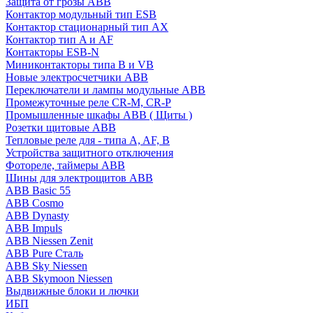
Защита от грозы ABB
Контактор модульный тип ESB
Контактор стационарный тип AX
Контактор тип A и AF
Контакторы ESB-N
Миниконтакторы типа B и VB
Новые электросчетчики ABB
Переключатели и лампы модульные ABB
Промежуточные реле CR-M, CR-P
Промышленные шкафы ABB ( Щиты )
Розетки щитовые ABB
Тепловые реле для - типа A, AF, B
Устройства защитного отключения
Фотореле, таймеры ABB
Шины для электрощитов АВВ
ABB Basic 55
ABB Cosmo
ABB Dynasty
ABB Impuls
ABB Niessen Zenit
ABB Pure Сталь
ABB Sky Niessen
ABB Skymoon Niessen
Выдвижные блоки и лючки
ИБП