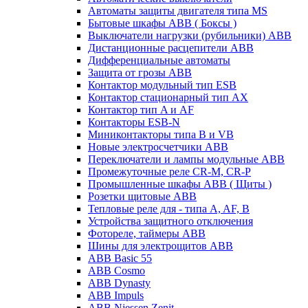
Автоматы защиты двигателя типа MS
Бытовые шкафы ABB ( Боксы )
Выключатели нагрузки (рубильники) ABB
Дистанционные расцепители ABB
Дифференциальные автоматы
Защита от грозы ABB
Контактор модульный тип ESB
Контактор стационарный тип AX
Контактор тип A и AF
Контакторы ESB-N
Миниконтакторы типа B и VB
Новые электросчетчики ABB
Переключатели и лампы модульные ABB
Промежуточные реле CR-M, CR-P
Промышленные шкафы ABB ( Щиты )
Розетки щитовые ABB
Тепловые реле для - типа A, AF, B
Устройства защитного отключения
Фотореле, таймеры ABB
Шины для электрощитов АВВ
ABB Basic 55
ABB Cosmo
ABB Dynasty
ABB Impuls
ABB Niessen Zenit