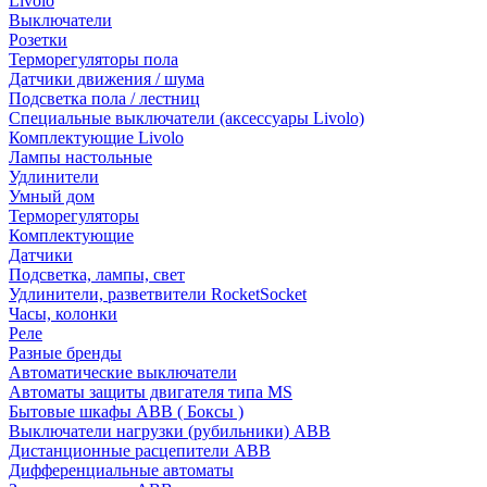
Livolo
Выключатели
Розетки
Терморегуляторы пола
Датчики движения / шума
Подсветка пола / лестниц
Специальные выключатели (аксессуары Livolo)
Комплектующие Livolo
Лампы настольные
Удлинители
Умный дом
Терморегуляторы
Комплектующие
Датчики
Подсветка, лампы, свет
Удлинители, разветвители RocketSocket
Часы, колонки
Реле
Разные бренды
Автоматические выключатели
Автоматы защиты двигателя типа MS
Бытовые шкафы ABB ( Боксы )
Выключатели нагрузки (рубильники) ABB
Дистанционные расцепители ABB
Дифференциальные автоматы