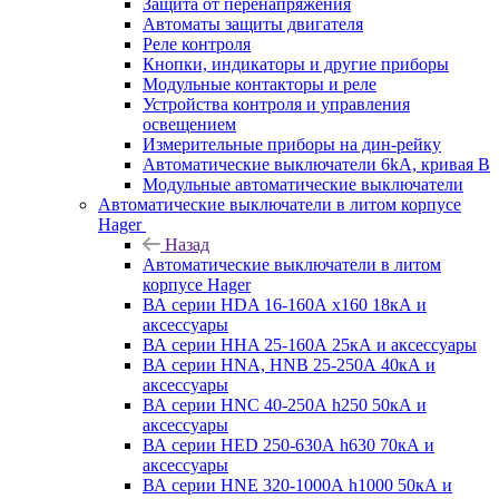
Защита от перенапряжения
Автоматы защиты двигателя
Реле контроля
Кнопки, индикаторы и другие приборы
Модульные контакторы и реле
Устройства контроля и управления
освещением
Измерительные приборы на дин-рейку
Автоматические выключатели 6kA, кривая В
Модульные автоматические выключатели
Автоматические выключатели в литом корпусе
Hager
Назад
Автоматические выключатели в литом
корпусе Hager
ВА серии HDA 16-160А x160 18кА и
аксессуары
ВА серии HHA 25-160А 25кА и аксессуары
ВА серии HNA, HNB 25-250А 40кА и
аксессуары
ВА серии HNC 40-250А h250 50кА и
аксессуары
ВА серии HED 250-630А h630 70кА и
аксессуары
ВА серии HNE 320-1000А h1000 50кА и