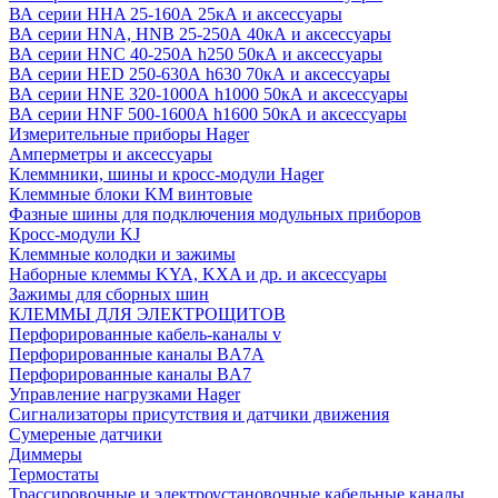
ВА серии HHA 25-160А 25кА и аксессуары
ВА серии HNA, HNB 25-250А 40кА и аксессуары
ВА серии HNC 40-250А h250 50кА и аксессуары
ВА серии HED 250-630А h630 70кА и аксессуары
ВА серии HNE 320-1000А h1000 50кА и аксессуары
ВА серии HNF 500-1600А h1600 50кА и аксессуары
Измерительные приборы Hager
Амперметры и аксессуары
Клеммники, шины и кросс-модули Hager
Клеммные блоки KM винтовые
Фазные шины для подключения модульных приборов
Кросс-модули KJ
Клеммные колодки и зажимы
Наборные клеммы KYA, KXA и др. и аксессуары
Зажимы для сборных шин
КЛЕММЫ ДЛЯ ЭЛЕКТРОЩИТОВ
Перфорированные кабель-каналы v
Перфорированные каналы BA7A
Перфорированные каналы BA7
Управление нагрузками Hager
Сигнализаторы присутствия и датчики движения
Сумереные датчики
Диммеры
Термостаты
Трассировочные и электроустановочные кабельные каналы