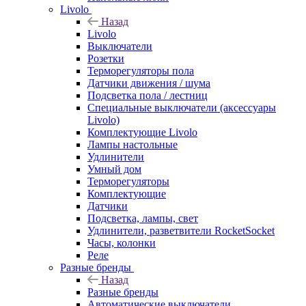
Livolo
Назад
Livolo
Выключатели
Розетки
Терморегуляторы пола
Датчики движения / шума
Подсветка пола / лестниц
Специальные выключатели (аксессуары
Livolo)
Комплектующие Livolo
Лампы настольные
Удлинители
Умный дом
Терморегуляторы
Комплектующие
Датчики
Подсветка, лампы, свет
Удлинители, разветвители RocketSocket
Часы, колонки
Реле
Разные бренды
Назад
Разные бренды
Автоматические выключатели