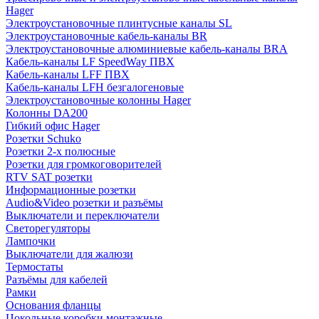
Hager
Электроустановочные плинтусные каналы SL
Электроустановочные кабель-каналы BR
Электроустановочные алюминиевые кабель-каналы BRA
Кабель-каналы LF SpeedWay ПВХ
Кабель-каналы LFF ПВХ
Кабель-каналы LFH безгалогеновые
Электроустановочные колонны Hager
Колонны DA200
Гибкий офис Hager
Розетки Schuko
Розетки 2-х полюсные
Розетки для громкоговорителей
RTV SAT розетки
Информационные розетки
Audio&Video розетки и разъёмы
Выключатели и переключатели
Светорегуляторы
Лампочки
Выключатели для жалюзи
Термостаты
Разъёмы для кабелей
Рамки
Основания фланцы
Цокольные коробки монтажные