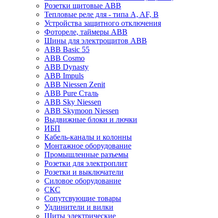
Розетки щитовые ABB
Тепловые реле для - типа A, AF, B
Устройства защитного отключения
Фотореле, таймеры ABB
Шины для электрощитов АВВ
ABB Basic 55
ABB Cosmo
ABB Dynasty
ABB Impuls
ABB Niessen Zenit
ABB Pure Сталь
ABB Sky Niessen
ABB Skymoon Niessen
Выдвижные блоки и лючки
ИБП
Кабель-каналы и колонны
Монтажное оборудование
Промышленные разъемы
Розетки для электроплит
Розетки и выключатели
Силовое оборудование
СКС
Сопутсвующие товары
Удлинители и вилки
Щиты электрические