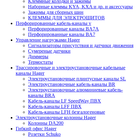
Клеммные колодки и зажимы
Наборные клеммы KYA, KXA и др. и аксессуары
Зажимы для сборных шин
КЛЕММЫ ДЛЯ ЭЛЕКТРОЩИТОВ
Перфорированные кабель-каналы v
Перфорированные каналы BA7A
Перфорированные каналы BA7
Управление нагрузками Hager
Сигнализаторы присутствия и датчики движения
Сумереные датчики
Диммеры
Термостаты
Трассировочные и электроустановочные кабельные
каналы Hager
Электроустановочные плинтусные каналы SL
Электроустановочные кабель-каналы BR
Электроустановочные алюминиевые кабель-
каналы BRA
Кабель-каналы LF SpeedWay ПВХ
Кабель-каналы LFF ПВХ
Кабель-каналы LFH безгалогеновые
Электроустановочные колонны Hager
Колонны DA200
Гибкий офис Hager
Розетки Schuko