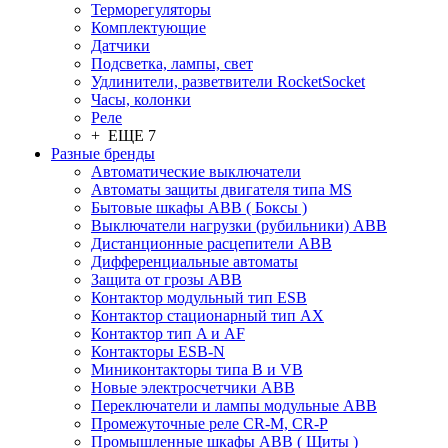
Терморегуляторы
Комплектующие
Датчики
Подсветка, лампы, свет
Удлинители, разветвители RocketSocket
Часы, колонки
Реле
+ ЕЩЕ 7
Разные бренды
Автоматические выключатели
Автоматы защиты двигателя типа MS
Бытовые шкафы ABB ( Боксы )
Выключатели нагрузки (рубильники) ABB
Дистанционные расцепители ABB
Дифференциальные автоматы
Защита от грозы ABB
Контактор модульный тип ESB
Контактор стационарный тип AX
Контактор тип A и AF
Контакторы ESB-N
Миниконтакторы типа B и VB
Новые электросчетчики ABB
Переключатели и лампы модульные ABB
Промежуточные реле CR-M, CR-P
Промышленные шкафы ABB ( Щиты )