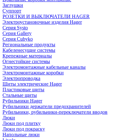
Заглушки
Суппорт
РОЗЕТКИ И ВЫКЛЮЧАТЕЛИ HAGER
Электроустановочные изделия Hager
Серия Systo
Серия Gallery
Серия Cubyko
Региональные продукты
Кабеленесущие системы
Крепежные материалы
Огнестойкие системы
Электромонтажные кабельные каналы
Электромонтажные коробки
Электропроводка
Щиты электрические Hager
Пластиковые щиты
Стальные щиты
Рубильники Hager
Рубильники держатели предохранителей
Рубильники, рубильники-переключатели вводов
Люки
Люки под плитку
Люки под покраску
Напольные люки