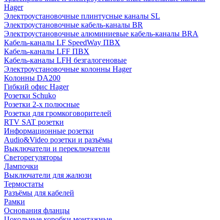
Hager
Электроустановочные плинтусные каналы SL
Электроустановочные кабель-каналы BR
Электроустановочные алюминиевые кабель-каналы BRA
Кабель-каналы LF SpeedWay ПВХ
Кабель-каналы LFF ПВХ
Кабель-каналы LFH безгалогеновые
Электроустановочные колонны Hager
Колонны DA200
Гибкий офис Hager
Розетки Schuko
Розетки 2-х полюсные
Розетки для громкоговорителей
RTV SAT розетки
Информационные розетки
Audio&Video розетки и разъёмы
Выключатели и переключатели
Светорегуляторы
Лампочки
Выключатели для жалюзи
Термостаты
Разъёмы для кабелей
Рамки
Основания фланцы
Цокольные коробки монтажные