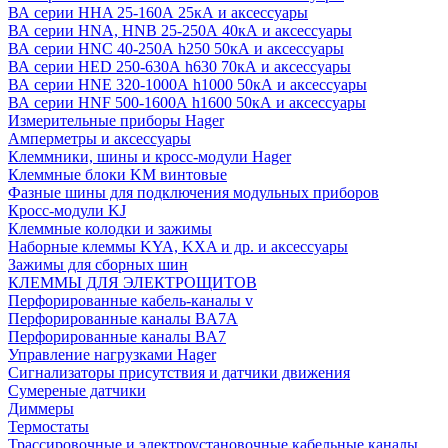
ВА серии HHA 25-160А 25кА и аксессуары
ВА серии HNA, HNB 25-250А 40кА и аксессуары
ВА серии HNC 40-250А h250 50кА и аксессуары
ВА серии HED 250-630А h630 70кА и аксессуары
ВА серии HNE 320-1000А h1000 50кА и аксессуары
ВА серии HNF 500-1600А h1600 50кА и аксессуары
Измерительные приборы Hager
Амперметры и аксессуары
Клеммники, шины и кросс-модули Hager
Клеммные блоки KM винтовые
Фазные шины для подключения модульных приборов
Кросс-модули KJ
Клеммные колодки и зажимы
Наборные клеммы KYA, KXA и др. и аксессуары
Зажимы для сборных шин
КЛЕММЫ ДЛЯ ЭЛЕКТРОЩИТОВ
Перфорированные кабель-каналы v
Перфорированные каналы BA7A
Перфорированные каналы BA7
Управление нагрузками Hager
Сигнализаторы присутствия и датчики движения
Сумереные датчики
Диммеры
Термостаты
Трассировочные и электроустановочные кабельные каналы