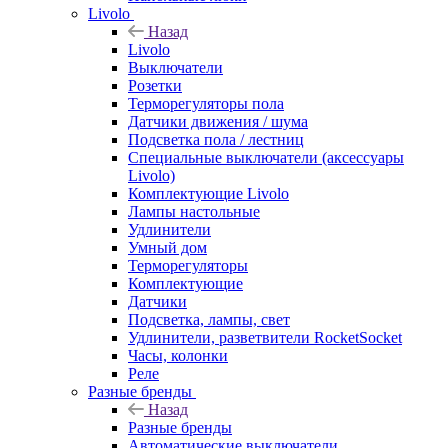
Livolo
Назад
Livolo
Выключатели
Розетки
Терморегуляторы пола
Датчики движения / шума
Подсветка пола / лестниц
Специальные выключатели (аксессуары
Livolo)
Комплектующие Livolo
Лампы настольные
Удлинители
Умный дом
Терморегуляторы
Комплектующие
Датчики
Подсветка, лампы, свет
Удлинители, разветвители RocketSocket
Часы, колонки
Реле
Разные бренды
Назад
Разные бренды
Автоматические выключатели