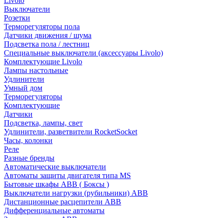
Livolo
Выключатели
Розетки
Терморегуляторы пола
Датчики движения / шума
Подсветка пола / лестниц
Специальные выключатели (аксессуары Livolo)
Комплектующие Livolo
Лампы настольные
Удлинители
Умный дом
Терморегуляторы
Комплектующие
Датчики
Подсветка, лампы, свет
Удлинители, разветвители RocketSocket
Часы, колонки
Реле
Разные бренды
Автоматические выключатели
Автоматы защиты двигателя типа MS
Бытовые шкафы ABB ( Боксы )
Выключатели нагрузки (рубильники) ABB
Дистанционные расцепители ABB
Дифференциальные автоматы