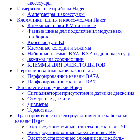
аксессуары
Измерительные приборы Hager
Амперметры и аксессуары
Клеммники, шины и кросс-модули Hager
Клеммные блоки KM винтовые
Фазные шины для подключения модульных
приборов
Кросс-модули KJ
Клеммные колодки и зажимы
Наборные клеммы KYA, KXA и др. и аксессуары
Зажимы для сборных шин
КЛЕММЫ ДЛЯ ЭЛЕКТРОЩИТОВ
Перфорированные кабель-каналы v
Перфорированные каналы BA7A
Перфорированные каналы BA7
Управление нагрузками Hager
Сигнализаторы присутствия и датчики движения
Сумереные датчики
Диммеры
Термостаты
Трассировочные и электроустановочные кабельные
каналы Hager
Электроустановочные плинтусные каналы SL
Электроустановочные кабель-каналы BR
Электроустановочные алюминиевые кабель-