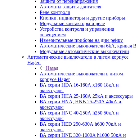
Защита от перенапряжения
Автоматы защиты двигателя
Реле контроля
Кнопки, индикаторы и другие приборы
Модульные контакторы и реле
Устройства контроля и управления
освещением
Измерительные приборы на дин-рейку
Автоматические выключатели 6kA, кривая В
Модульные автоматические выключатели
Автоматические выключатели в литом корпусе
Hager
Назад
Автоматические выключатели в литом
корпусе Hager
ВА серии HDA 16-160А x160 18кА и
аксессуары
ВА серии HHA 25-160А 25кА и аксессуары
ВА серии HNA, HNB 25-250А 40кА и
аксессуары
ВА серии HNC 40-250А h250 50кА и
аксессуары
ВА серии HED 250-630А h630 70кА и
аксессуары
ВА серии HNE 320-1000А h1000 50кА и