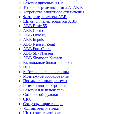
Розетки щитовые ABB
Тепловые реле для - типа A, AF, B
Устройства защитного отключения
Фотореле, таймеры ABB
Шины для электрощитов АВВ
ABB Basic 55
ABB Cosmo
ABB Dynasty
ABB Impuls
ABB Niessen Zenit
ABB Pure Сталь
ABB Sky Niessen
ABB Skymoon Niessen
Выдвижные блоки и лючки
ИБП
Кабель-каналы и колонны
Монтажное оборудование
Промышленные разъемы
Розетки для электроплит
Розетки и выключатели
Силовое оборудование
СКС
Сопутсвующие товары
Удлинители и вилки
Щиты электрические