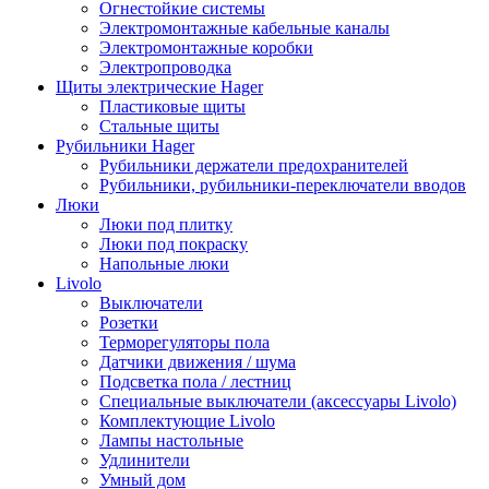
Огнестойкие системы
Электромонтажные кабельные каналы
Электромонтажные коробки
Электропроводка
Щиты электрические Hager
Пластиковые щиты
Стальные щиты
Рубильники Hager
Рубильники держатели предохранителей
Рубильники, рубильники-переключатели вводов
Люки
Люки под плитку
Люки под покраску
Напольные люки
Livolo
Выключатели
Розетки
Терморегуляторы пола
Датчики движения / шума
Подсветка пола / лестниц
Специальные выключатели (аксессуары Livolo)
Комплектующие Livolo
Лампы настольные
Удлинители
Умный дом