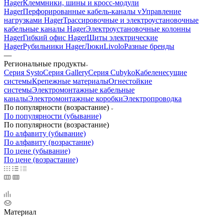
Hager
Клеммники, шины и кросс-модули
Hager
Перфорированные кабель-каналы v
Управление
нагрузками Hager
Трассировочные и электроустановочные
кабельные каналы Hager
Электроустановочные колонны
Hager
Гибкий офис Hager
Щиты электрические
Hager
Рубильники Hager
Люки
Livolo
Разные бренды
—
Региональные продукты
Серия Systo
Серия Gallery
Серия Cubyko
Кабеленесущие
системы
Крепежные материалы
Огнестойкие
системы
Электромонтажные кабельные
каналы
Электромонтажные коробки
Электропроводка
По популярности (возрастание)
По популярности (убывание)
По популярности (возрастание)
По алфавиту (убывание)
По алфавиту (возрастание)
По цене (убывание)
По цене (возрастание)
Материал