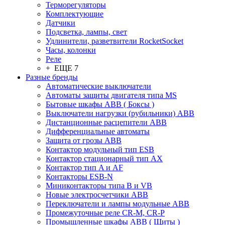
Терморегуляторы
Комплектующие
Датчики
Подсветка, лампы, свет
Удлинители, разветвители RocketSocket
Часы, колонки
Реле
+ ЕЩЕ 7
Разные бренды
Автоматические выключатели
Автоматы защиты двигателя типа MS
Бытовые шкафы ABB ( Боксы )
Выключатели нагрузки (рубильники) ABB
Дистанционные расцепители ABB
Дифференциальные автоматы
Защита от грозы ABB
Контактор модульный тип ESB
Контактор стационарный тип AX
Контактор тип A и AF
Контакторы ESB-N
Миниконтакторы типа B и VB
Новые электросчетчики ABB
Переключатели и лампы модульные ABB
Промежуточные реле CR-M, CR-P
Промышленные шкафы ABB ( Щиты )