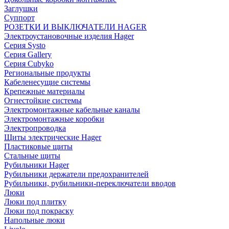
Заглушки
Суппорт
РОЗЕТКИ И ВЫКЛЮЧАТЕЛИ HAGER
Электроустановочные изделия Hager
Серия Systo
Серия Gallery
Серия Cubyko
Региональные продукты
Кабеленесущие системы
Крепежные материалы
Огнестойкие системы
Электромонтажные кабельные каналы
Электромонтажные коробки
Электропроводка
Щиты электрические Hager
Пластиковые щиты
Стальные щиты
Рубильники Hager
Рубильники держатели предохранителей
Рубильники, рубильники-переключатели вводов
Люки
Люки под плитку
Люки под покраску
Напольные люки