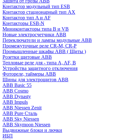
Защита от грозы ABB
Контактор модульный тип ESB
Контактор стационарный тип AX
Контактор тип A и AF
Контакторы ESB-N
Миниконтакторы типа B и VB
Новые электросчетчики ABB
Переключатели и лампы модульные ABB
Промежуточные реле CR-M, CR-P
Промышленные шкафы ABB ( Щиты )
Розетки щитовые ABB
Тепловые реле для - типа A, AF, B
Устройства защитного отключения
Фотореле, таймеры ABB
Шины для электрощитов АВВ
ABB Basic 55
ABB Cosmo
ABB Dynasty
ABB Impuls
ABB Niessen Zenit
ABB Pure Сталь
ABB Sky Niessen
ABB Skymoon Niessen
Выдвижные блоки и лючки
ИБП