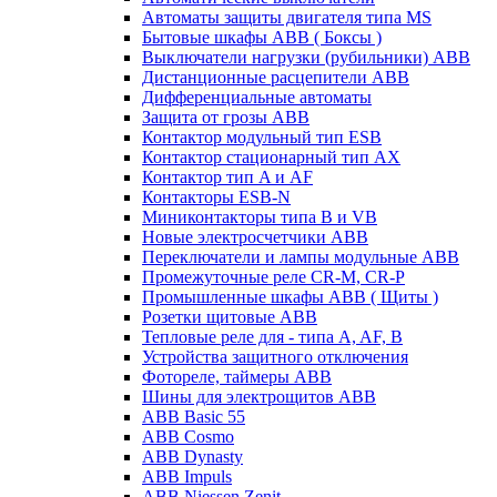
Автоматы защиты двигателя типа MS
Бытовые шкафы ABB ( Боксы )
Выключатели нагрузки (рубильники) ABB
Дистанционные расцепители ABB
Дифференциальные автоматы
Защита от грозы ABB
Контактор модульный тип ESB
Контактор стационарный тип AX
Контактор тип A и AF
Контакторы ESB-N
Миниконтакторы типа B и VB
Новые электросчетчики ABB
Переключатели и лампы модульные ABB
Промежуточные реле CR-M, CR-P
Промышленные шкафы ABB ( Щиты )
Розетки щитовые ABB
Тепловые реле для - типа A, AF, B
Устройства защитного отключения
Фотореле, таймеры ABB
Шины для электрощитов АВВ
ABB Basic 55
ABB Cosmo
ABB Dynasty
ABB Impuls
ABB Niessen Zenit