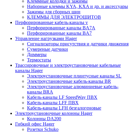
Клеммные колодки и зажимы
Наборные клеммы KYA, KXA и др. и аксессуары
Зажимы для сборных шин
КЛЕММЫ ДЛЯ ЭЛЕКТРОЩИТОВ
Перфорированные кабель-каналы v
Перфорированные каналы BA7A
Перфорированные каналы BA7
Управление нагрузками Hager
Сигнализаторы присутствия и датчики движения
Сумереные датчики
Диммеры
Термостаты
Трассировочные и электроустановочные кабельные
каналы Hager
Электроустановочные плинтусные каналы SL
Электроустановочные кабель-каналы BR
Электроустановочные алюминиевые кабель-
каналы BRA
Кабель-каналы LF SpeedWay ПВХ
Кабель-каналы LFF ПВХ
Кабель-каналы LFH безгалогеновые
Электроустановочные колонны Hager
Колонны DA200
Гибкий офис Hager
Розетки Schuko