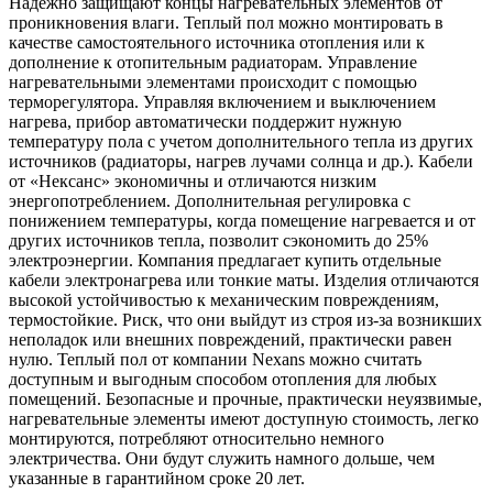
Надежно защищают концы нагревательных элементов от
проникновения влаги. Теплый пол можно монтировать в
качестве самостоятельного источника отопления или к
дополнение к отопительным радиаторам. Управление
нагревательными элементами происходит с помощью
терморегулятора. Управляя включением и выключением
нагрева, прибор автоматически поддержит нужную
температуру пола с учетом дополнительного тепла из других
источников (радиаторы, нагрев лучами солнца и др.). Кабели
от «Нексанс» экономичны и отличаются низким
энергопотреблением. Дополнительная регулировка с
понижением температуры, когда помещение нагревается и от
других источников тепла, позволит сэкономить до 25%
электроэнергии. Компания предлагает купить отдельные
кабели электронагрева или тонкие маты. Изделия отличаются
высокой устойчивостью к механическим повреждениям,
термостойкие. Риск, что они выйдут из строя из-за возникших
неполадок или внешних повреждений, практически равен
нулю. Теплый пол от компании Nexans можно считать
доступным и выгодным способом отопления для любых
помещений. Безопасные и прочные, практически неуязвимые,
нагревательные элементы имеют доступную стоимость, легко
монтируются, потребляют относительно немного
электричества. Они будут служить намного дольше, чем
указанные в гарантийном сроке 20 лет.