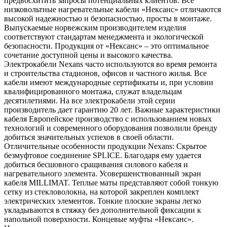
предвосхитить запросы потенциальных клиентов. Все
низковольтные нагревательные кабели «Нексанс» отличаются
высокой надежностью и безопасностью, просты в монтаже.
Выпускаемые норвежским производителем изделия
соответствуют стандартам менеджмента и экологической
безопасности. Продукция от «Нексанс» – это оптимальное
сочетание доступной цены и высокого качества.
Электрокабели Nexans часто используются во время ремонта
и строительства стадионов, офисов и частного жилья. Все
кабели имеют международные сертификаты и, при условии
квалифицированного монтажа, служат владельцам
десятилетиями. На все электрокабели этой серии
производитель дает гарантию 20 лет. Важные характеристики
кабеля Европейское производство с использованием новых
технологий и современного оборудования позволили бренду
добиться значительных успехов в своей области.
Отличительные особенности продукции Nexans: Скрытое
безмуфтовое соединение SPLICE. Благодаря ему удается
добиться бесшовного сращивания силового кабеля и
нагревательного элемента. Усовершенствованный экран
кабеля MILLIMAT. Теплые маты представляют собой тонкую
сетку из стекловолокна, на которой закреплен комплект
электрических элементов. Тонкие плоские экраны легко
укладываются в стяжку без дополнительной фиксации к
напольной поверхности. Концевые муфты «Нексанс».