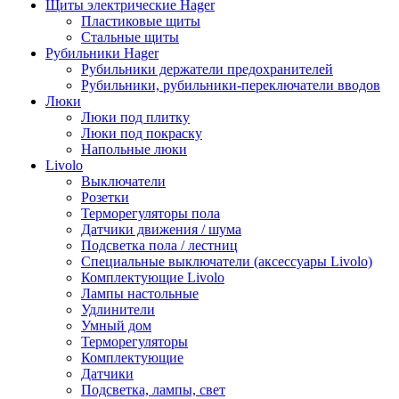
Щиты электрические Hager
Пластиковые щиты
Стальные щиты
Рубильники Hager
Рубильники держатели предохранителей
Рубильники, рубильники-переключатели вводов
Люки
Люки под плитку
Люки под покраску
Напольные люки
Livolo
Выключатели
Розетки
Терморегуляторы пола
Датчики движения / шума
Подсветка пола / лестниц
Специальные выключатели (аксессуары Livolo)
Комплектующие Livolo
Лампы настольные
Удлинители
Умный дом
Терморегуляторы
Комплектующие
Датчики
Подсветка, лампы, свет