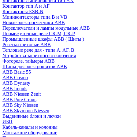
Контактор стационарный тип AX
Контактор тип A и AF
Контакторы ESB-N
Миниконтакторы типа B и VB
Новые электросчетчики ABB
Переключатели и лампы модульные ABB
Промежуточные реле CR-M, CR-P
Промышленные шкафы ABB ( Щиты )
Розетки щитовые ABB
Тепловые реле для - типа A, AF, B
Устройства защитного отключения
Фотореле, таймеры ABB
Шины для электрощитов АВВ
ABB Basic 55
ABB Cosmo
ABB Dynasty
ABB Impuls
ABB Niessen Zenit
ABB Pure Сталь
ABB Sky Niessen
ABB Skymoon Niessen
Выдвижные блоки и лючки
ИБП
Кабель-каналы и колонны
Монтажное оборудование