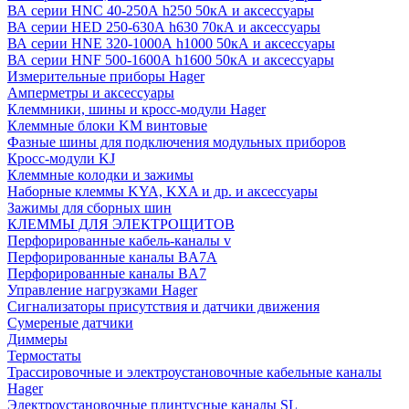
ВА серии HNC 40-250А h250 50кА и аксессуары
ВА серии HED 250-630А h630 70кА и аксессуары
ВА серии HNE 320-1000А h1000 50кА и аксессуары
ВА серии HNF 500-1600А h1600 50кА и аксессуары
Измерительные приборы Hager
Амперметры и аксессуары
Клеммники, шины и кросс-модули Hager
Клеммные блоки KM винтовые
Фазные шины для подключения модульных приборов
Кросс-модули KJ
Клеммные колодки и зажимы
Наборные клеммы KYA, KXA и др. и аксессуары
Зажимы для сборных шин
КЛЕММЫ ДЛЯ ЭЛЕКТРОЩИТОВ
Перфорированные кабель-каналы v
Перфорированные каналы BA7A
Перфорированные каналы BA7
Управление нагрузками Hager
Сигнализаторы присутствия и датчики движения
Сумереные датчики
Диммеры
Термостаты
Трассировочные и электроустановочные кабельные каналы
Hager
Электроустановочные плинтусные каналы SL