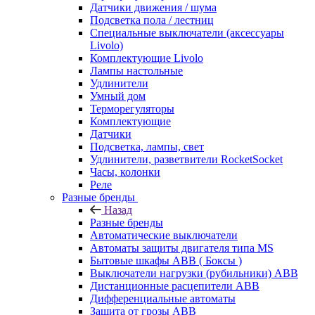
Датчики движения / шума
Подсветка пола / лестниц
Специальные выключатели (аксессуары
Livolo)
Комплектующие Livolo
Лампы настольные
Удлинители
Умный дом
Терморегуляторы
Комплектующие
Датчики
Подсветка, лампы, свет
Удлинители, разветвители RocketSocket
Часы, колонки
Реле
Разные бренды
Назад
Разные бренды
Автоматические выключатели
Автоматы защиты двигателя типа MS
Бытовые шкафы ABB ( Боксы )
Выключатели нагрузки (рубильники) ABB
Дистанционные расцепители ABB
Дифференциальные автоматы
Защита от грозы ABB