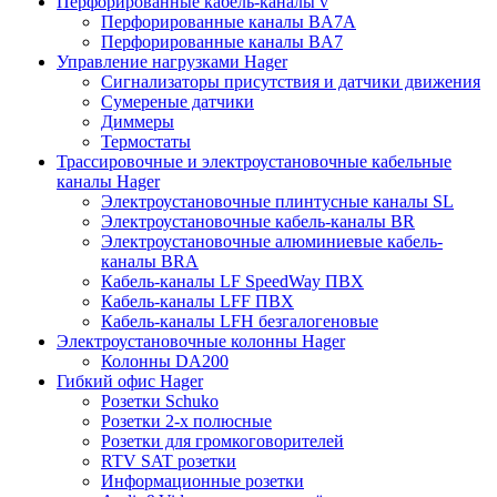
Перфорированные кабель-каналы v
Перфорированные каналы BA7A
Перфорированные каналы BA7
Управление нагрузками Hager
Сигнализаторы присутствия и датчики движения
Сумереные датчики
Диммеры
Термостаты
Трассировочные и электроустановочные кабельные
каналы Hager
Электроустановочные плинтусные каналы SL
Электроустановочные кабель-каналы BR
Электроустановочные алюминиевые кабель-
каналы BRA
Кабель-каналы LF SpeedWay ПВХ
Кабель-каналы LFF ПВХ
Кабель-каналы LFH безгалогеновые
Электроустановочные колонны Hager
Колонны DA200
Гибкий офис Hager
Розетки Schuko
Розетки 2-х полюсные
Розетки для громкоговорителей
RTV SAT розетки
Информационные розетки