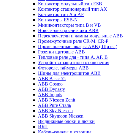
Контактор модульный тип ESB
Контактор стационарный тип AX
Контактор тип A и AF
Контакторы ESB-N
Миниконтакторы типа B и VB
Новые электросчетчики ABB
Переключатели и лампы модульные ABB
Промежуточные реле CR-M, CR-P
Промышленные шкафы ABB ( Щиты )
Розетки щитовые ABB
Тепловые реле для - типа A, AF, B
Устройства защитного отключения
Фотореле, таймеры ABB
Шины для электрощитов АВВ
ABB Basic 55
ABB Cosmo
ABB Dynasty
ABB Impuls
ABB Niessen Zenit
ABB Pure Сталь
ABB Sky Niessen
ABB Skymoon Niessen
Выдвижные блоки и лючки
ИБП
Кабель-каналы и колонны