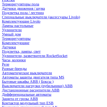
Терморегуляторы пола
Датчики движения / шума
Подсветка пола / лестниц
Специальные выключатели (аксессуары Livolo)
Комплектующие Livolo
Лампы настольные
Удлинители
Умный дом
Терморегуляторы
Комплектующие
Датчики
Подсветка, лампы, свет
Удлинители, разветвители RocketSocket
Часы, колонки
Реле
Разные бренды
Автоматические выключатели
Автоматы защиты двигателя типа MS
Бытовые шкафы ABB ( Боксы )
Выключатели нагрузки (рубильники) ABB
Дистанционные расцепители ABB
Дифференциальные автоматы
Защита от грозы ABB
Контактор модульный тип ESB