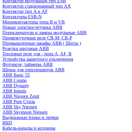
Контактор модульный тип ESB
Контактор стационарный тип AX
Контактор тип A и AF
Контакторы ESB-N
Миниконтакторы типа B и VB
Новые электросчетчики ABB
Переключатели и лампы модульные ABB
Промежуточные реле CR-M, CR-P
Промышленные шкафы ABB ( Щиты )
Розетки щитовые ABB
Тепловые реле для - типа A, AF, B
Устройства защитного отключения
Фотореле, таймеры ABB
Шины для электрощитов АВВ
ABB Basic 55
ABB Cosmo
ABB Dynasty
ABB Impuls
ABB Niessen Zenit
ABB Pure Сталь
ABB Sky Niessen
ABB Skymoon Niessen
Выдвижные блоки и лючки
ИБП
Кабель-каналы и колонны