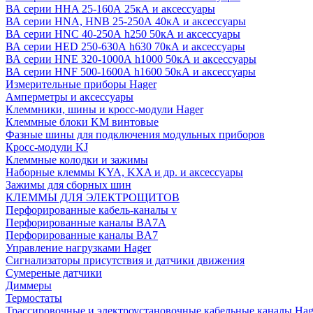
ВА серии HHA 25-160А 25кА и аксессуары
ВА серии HNA, HNB 25-250А 40кА и аксессуары
ВА серии HNC 40-250А h250 50кА и аксессуары
ВА серии HED 250-630А h630 70кА и аксессуары
ВА серии HNE 320-1000А h1000 50кА и аксессуары
ВА серии HNF 500-1600А h1600 50кА и аксессуары
Измерительные приборы Hager
Амперметры и аксессуары
Клеммники, шины и кросс-модули Hager
Клеммные блоки KM винтовые
Фазные шины для подключения модульных приборов
Кросс-модули KJ
Клеммные колодки и зажимы
Наборные клеммы KYA, KXA и др. и аксессуары
Зажимы для сборных шин
КЛЕММЫ ДЛЯ ЭЛЕКТРОЩИТОВ
Перфорированные кабель-каналы v
Перфорированные каналы BA7A
Перфорированные каналы BA7
Управление нагрузками Hager
Сигнализаторы присутствия и датчики движения
Сумереные датчики
Диммеры
Термостаты
Трассировочные и электроустановочные кабельные каналы Hag