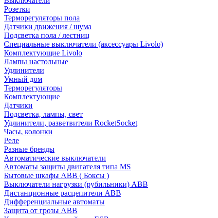
Выключатели
Розетки
Терморегуляторы пола
Датчики движения / шума
Подсветка пола / лестниц
Специальные выключатели (аксессуары Livolo)
Комплектующие Livolo
Лампы настольные
Удлинители
Умный дом
Терморегуляторы
Комплектующие
Датчики
Подсветка, лампы, свет
Удлинители, разветвители RocketSocket
Часы, колонки
Реле
Разные бренды
Автоматические выключатели
Автоматы защиты двигателя типа MS
Бытовые шкафы ABB ( Боксы )
Выключатели нагрузки (рубильники) ABB
Дистанционные расцепители ABB
Дифференциальные автоматы
Защита от грозы ABB