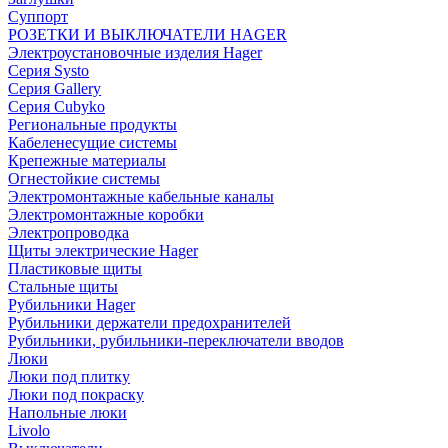
Суппорт
РОЗЕТКИ И ВЫКЛЮЧАТЕЛИ HAGER
Электроустановочные изделия Hager
Серия Systo
Серия Gallery
Серия Cubyko
Региональные продукты
Кабеленесущие системы
Крепежные материалы
Огнестойкие системы
Электромонтажные кабельные каналы
Электромонтажные коробки
Электропроводка
Щиты электрические Hager
Пластиковые щиты
Стальные щиты
Рубильники Hager
Рубильники держатели предохранителей
Рубильники, рубильники-переключатели вводов
Люки
Люки под плитку
Люки под покраску
Напольные люки
Livolo