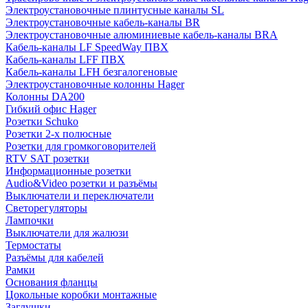
Электроустановочные плинтусные каналы SL
Электроустановочные кабель-каналы BR
Электроустановочные алюминиевые кабель-каналы BRA
Кабель-каналы LF SpeedWay ПВХ
Кабель-каналы LFF ПВХ
Кабель-каналы LFH безгалогеновые
Электроустановочные колонны Hager
Колонны DA200
Гибкий офис Hager
Розетки Schuko
Розетки 2-х полюсные
Розетки для громкоговорителей
RTV SAT розетки
Информационные розетки
Audio&Video розетки и разъёмы
Выключатели и переключатели
Светорегуляторы
Лампочки
Выключатели для жалюзи
Термостаты
Разъёмы для кабелей
Рамки
Основания фланцы
Цокольные коробки монтажные
Заглушки