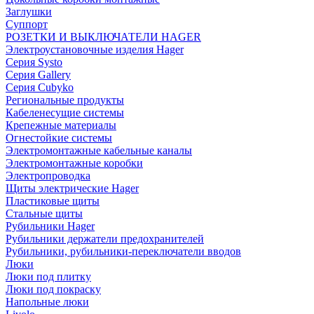
Заглушки
Суппорт
РОЗЕТКИ И ВЫКЛЮЧАТЕЛИ HAGER
Электроустановочные изделия Hager
Серия Systo
Серия Gallery
Серия Cubyko
Региональные продукты
Кабеленесущие системы
Крепежные материалы
Огнестойкие системы
Электромонтажные кабельные каналы
Электромонтажные коробки
Электропроводка
Щиты электрические Hager
Пластиковые щиты
Стальные щиты
Рубильники Hager
Рубильники держатели предохранителей
Рубильники, рубильники-переключатели вводов
Люки
Люки под плитку
Люки под покраску
Напольные люки