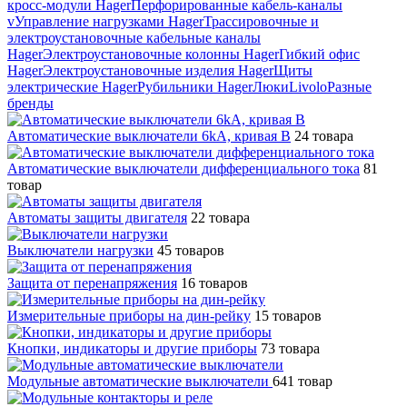
кросс-модули Hager
Перфорированные кабель-каналы
v
Управление нагрузками Hager
Трассировочные и
электроустановочные кабельные каналы
Hager
Электроустановочные колонны Hager
Гибкий офис
Hager
Электроустановочные изделия Hager
Щиты
электрические Hager
Рубильники Hager
Люки
Livolo
Разные
бренды
Автоматические выключатели 6kA, кривая В
24 товара
Автоматические выключатели дифференциального тока
81
товар
Автоматы защиты двигателя
22 товара
Выключатели нагрузки
45 товаров
Защита от перенапряжения
16 товаров
Измерительные приборы на дин-рейку
15 товаров
Кнопки, индикаторы и другие приборы
73 товара
Модульные автоматические выключатели
641 товар