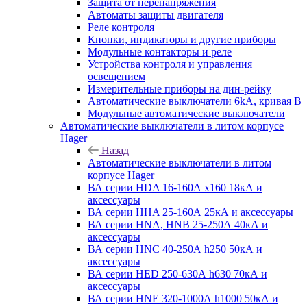
Защита от перенапряжения
Автоматы защиты двигателя
Реле контроля
Кнопки, индикаторы и другие приборы
Модульные контакторы и реле
Устройства контроля и управления
освещением
Измерительные приборы на дин-рейку
Автоматические выключатели 6kA, кривая В
Модульные автоматические выключатели
Автоматические выключатели в литом корпусе
Hager
Назад
Автоматические выключатели в литом
корпусе Hager
ВА серии HDA 16-160А x160 18кА и
аксессуары
ВА серии HHA 25-160А 25кА и аксессуары
ВА серии HNA, HNB 25-250А 40кА и
аксессуары
ВА серии HNC 40-250А h250 50кА и
аксессуары
ВА серии HED 250-630А h630 70кА и
аксессуары
ВА серии HNE 320-1000А h1000 50кА и