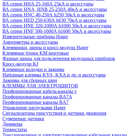
ВА серии HHA 25-160А 25кА и аксессуары
ВА серии HNA, HNB 25-250А 40кА и аксессуары
ВА серии HNC 40-250А h250 50кА и аксессуары
ВА серии HED 250-630А h630 70кА и аксессуары
ВА серии HNE 320-1000А h1000 50кА и аксессуары
ВА серии HNF 500-1600А h1600 50кА и аксессуары
Измерительные приборы Hager
Амперметры и аксессуары
Клеммники, шины и кросс-модули Hager
Клеммные блоки KM винтовые
Фазные шины для подключения модульных приборов
Кросс-модули KJ
Клеммные колодки и зажимы
Наборные клеммы KYA, KXA и др. и аксессуары
Зажимы для сборных шин
КЛЕММЫ ДЛЯ ЭЛЕКТРОЩИТОВ
Перфорированные кабель-каналы v
Перфорированные каналы BA7A
Перфорированные каналы BA7
Управление нагрузками Hager
Сигнализаторы присутствия и датчики движения
Сумереные датчики
Диммеры
Термостаты
Трассировочные и электроустановочные кабельные каналы