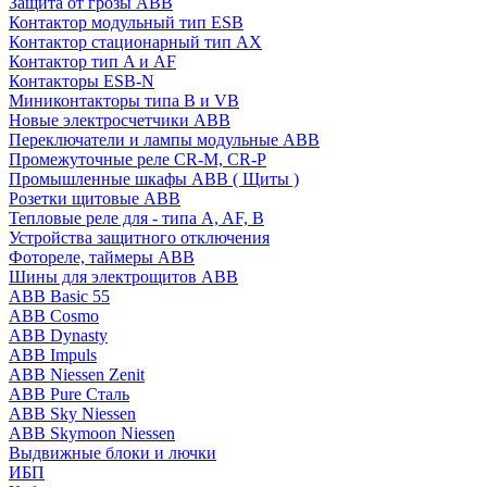
Защита от грозы ABB
Контактор модульный тип ESB
Контактор стационарный тип AX
Контактор тип A и AF
Контакторы ESB-N
Миниконтакторы типа B и VB
Новые электросчетчики ABB
Переключатели и лампы модульные ABB
Промежуточные реле CR-M, CR-P
Промышленные шкафы ABB ( Щиты )
Розетки щитовые ABB
Тепловые реле для - типа A, AF, B
Устройства защитного отключения
Фотореле, таймеры ABB
Шины для электрощитов АВВ
ABB Basic 55
ABB Cosmo
ABB Dynasty
ABB Impuls
ABB Niessen Zenit
ABB Pure Сталь
ABB Sky Niessen
ABB Skymoon Niessen
Выдвижные блоки и лючки
ИБП