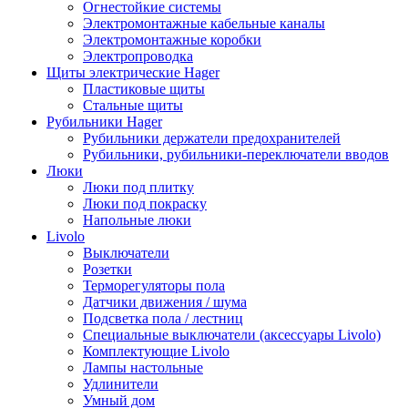
Огнестойкие системы
Электромонтажные кабельные каналы
Электромонтажные коробки
Электропроводка
Щиты электрические Hager
Пластиковые щиты
Стальные щиты
Рубильники Hager
Рубильники держатели предохранителей
Рубильники, рубильники-переключатели вводов
Люки
Люки под плитку
Люки под покраску
Напольные люки
Livolo
Выключатели
Розетки
Терморегуляторы пола
Датчики движения / шума
Подсветка пола / лестниц
Специальные выключатели (аксессуары Livolo)
Комплектующие Livolo
Лампы настольные
Удлинители
Умный дом