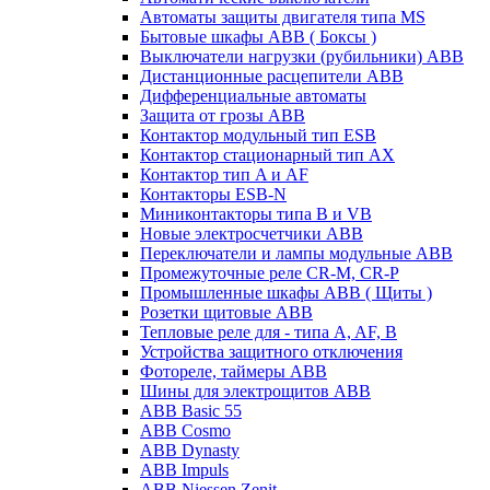
Автоматы защиты двигателя типа MS
Бытовые шкафы ABB ( Боксы )
Выключатели нагрузки (рубильники) ABB
Дистанционные расцепители ABB
Дифференциальные автоматы
Защита от грозы ABB
Контактор модульный тип ESB
Контактор стационарный тип AX
Контактор тип A и AF
Контакторы ESB-N
Миниконтакторы типа B и VB
Новые электросчетчики ABB
Переключатели и лампы модульные ABB
Промежуточные реле CR-M, CR-P
Промышленные шкафы ABB ( Щиты )
Розетки щитовые ABB
Тепловые реле для - типа A, AF, B
Устройства защитного отключения
Фотореле, таймеры ABB
Шины для электрощитов АВВ
ABB Basic 55
ABB Cosmo
ABB Dynasty
ABB Impuls
ABB Niessen Zenit