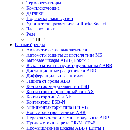
Терморегуляторы
Комплектующие
Датчики
Подсветка, лампы, свет
Удлинители, разветвители RocketSocket
Часы, колонки
Реле
+ ЕЩЕ 7
Разные бренды
Автоматические выключатели
Автоматы защиты двигателя типа MS
Бытовые шкафы ABB ( Боксы )
Выключатели нагрузки (рубильники) ABB
Дистанционные расцепители ABB
Дифференциальные автоматы
Защита от грозы ABB
Контактор модульный тип ESB
Контактор стационарный тип AX
Контактор тип A и AF
Контакторы ESB-N
Миниконтакторы типа B и VB
Новые электросчетчики ABB
Переключатели и лампы модульные ABB
Промежуточные реле CR-M, CR-P
Промышленные шкафы ABB ( Щиты )