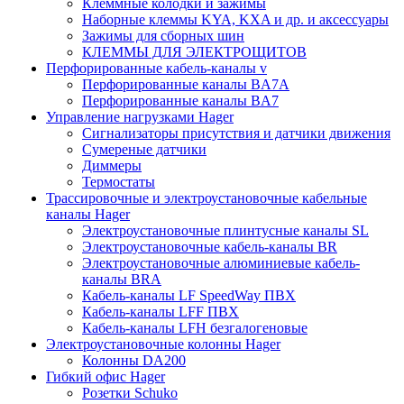
Клеммные колодки и зажимы
Наборные клеммы KYA, KXA и др. и аксессуары
Зажимы для сборных шин
КЛЕММЫ ДЛЯ ЭЛЕКТРОЩИТОВ
Перфорированные кабель-каналы v
Перфорированные каналы BA7A
Перфорированные каналы BA7
Управление нагрузками Hager
Сигнализаторы присутствия и датчики движения
Сумереные датчики
Диммеры
Термостаты
Трассировочные и электроустановочные кабельные
каналы Hager
Электроустановочные плинтусные каналы SL
Электроустановочные кабель-каналы BR
Электроустановочные алюминиевые кабель-
каналы BRA
Кабель-каналы LF SpeedWay ПВХ
Кабель-каналы LFF ПВХ
Кабель-каналы LFH безгалогеновые
Электроустановочные колонны Hager
Колонны DA200
Гибкий офис Hager
Розетки Schuko