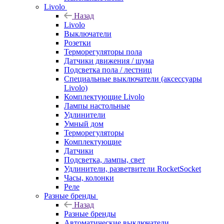
Livolo
Назад
Livolo
Выключатели
Розетки
Терморегуляторы пола
Датчики движения / шума
Подсветка пола / лестниц
Специальные выключатели (аксессуары
Livolo)
Комплектующие Livolo
Лампы настольные
Удлинители
Умный дом
Терморегуляторы
Комплектующие
Датчики
Подсветка, лампы, свет
Удлинители, разветвители RocketSocket
Часы, колонки
Реле
Разные бренды
Назад
Разные бренды
Автоматические выключатели