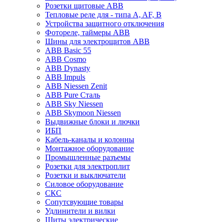
Розетки щитовые ABB
Тепловые реле для - типа A, AF, B
Устройства защитного отключения
Фотореле, таймеры ABB
Шины для электрощитов АВВ
ABB Basic 55
ABB Cosmo
ABB Dynasty
ABB Impuls
ABB Niessen Zenit
ABB Pure Сталь
ABB Sky Niessen
ABB Skymoon Niessen
Выдвижные блоки и лючки
ИБП
Кабель-каналы и колонны
Монтажное оборудование
Промышленные разъемы
Розетки для электроплит
Розетки и выключатели
Силовое оборудование
СКС
Сопутсвующие товары
Удлинители и вилки
Щиты электрические