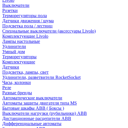
Livolo
Выключатели
Розетки
Терморегуляторы пола
Датчики движения / шума
Подсветка пола / лестниц
Специальные выключатели (аксессуары Livolo)
Комплектующие Livolo
Лампы настольные
Удлинители
Умный дом
Терморегуляторы
Комплектующие
Датчики
Подсветка, лампы, свет
Удлинители, разветвители RocketSocket
Часы, колонки
Реле
Разные бренды
Автоматические выключатели
Автоматы защиты двигателя типа MS
Бытовые шкафы ABB ( Боксы )
Выключатели нагрузки (рубильники) ABB
Дистанционные расцепители ABB
Дифференциальные автоматы