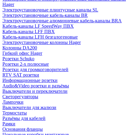
Hager
Электроустановочные плинтусные каналы SL
Электроустановочные кабель-каналы BR
Электроустановочные алюминиевые кабель-каналы BRA
Кабель-каналы LF SpeedWay ПВХ
Кабель-каналы LFF ПВХ
Кабель-каналы LFH безгалогеновые
Электроустановочные колонны Hager
Колонны DA200
Гибкий офис Hager
Розетки Schuko
Розетки 2-х полюсные
Розетки для громкоговорителей
RTV SAT розетки
Информационные розетки
Audio&Video розетки и разъёмы
Выключатели и переключатели
Светорегуляторы
Лампочки
Выключатели для жалюзи
Термостаты
Разъёмы для кабелей
Рамки
Основания фланцы
Цокольные коробки монтажные