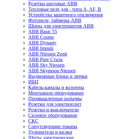
Розетки щитовые ABB
Тепловые реле для - типа A, AF, B
Устройства защитного отключения
Фотореле, таймеры ABB
Шины для электрощитов АВВ
ABB Basic 55
ABB Cosmo
ABB Dynasty
ABB Impuls
ABB Niessen Zenit
ABB Pure Сталь
ABB Sky Niessen
ABB Skymoon Niessen
Выдвижные блоки и лючки
ИБП
Кабель-каналы и колонны
Монтажное оборудование
Промышленные разъемы
Розетки для электроплит
Розетки и выключатели
Силовое оборудование
СКС
Сопутсвующие товары
Удлинители и вилки
Щиты электрические