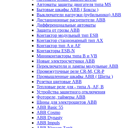
Автоматы защиты двигателя типа MS
Бытовые шкафы ABB ( Боксы )
Выключатели нагрузки (рубильники) ABB
Дистанционные расцепители ABB
Дифференциальные автоматы
Защита от грозы ABB
Контактор модульный тип ESB
Контактор стационарный тип AX
Контактор тип A и AF
Контакторы ESB-N
Миниконтакторы типа B и VB
Новые электросчетчики ABB
Переключатели и лампы модульные ABB
Промежуточные реле CR-M, CR-P
Промышленные шкафы ABB ( Щиты )
Розетки щитовые ABB
Тепловые реле для - типа A, AF, B
Устройства защитного отключения
Фотореле, таймеры ABB
Шины для электрощитов АВВ
ABB Basic 55
ABB Cosmo
ABB Dynasty
ABB Impuls
ABB Niessen Zenit