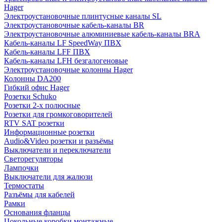
Hager
Электроустановочные плинтусные каналы SL
Электроустановочные кабель-каналы BR
Электроустановочные алюминиевые кабель-каналы BRA
Кабель-каналы LF SpeedWay ПВХ
Кабель-каналы LFF ПВХ
Кабель-каналы LFH безгалогеновые
Электроустановочные колонны Hager
Колонны DA200
Гибкий офис Hager
Розетки Schuko
Розетки 2-х полюсные
Розетки для громкоговорителей
RTV SAT розетки
Информационные розетки
Audio&Video розетки и разъёмы
Выключатели и переключатели
Светорегуляторы
Лампочки
Выключатели для жалюзи
Термостаты
Разъёмы для кабелей
Рамки
Основания фланцы
Цокольные коробки монтажные