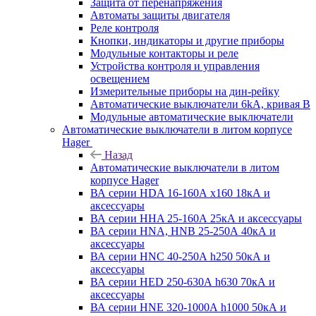
Защита от перенапряжения
Автоматы защиты двигателя
Реле контроля
Кнопки, индикаторы и другие приборы
Модульные контакторы и реле
Устройства контроля и управления
освещением
Измерительные приборы на дин-рейку
Автоматические выключатели 6kA, кривая В
Модульные автоматические выключатели
Автоматические выключатели в литом корпусе
Hager
Назад
Автоматические выключатели в литом
корпусе Hager
ВА серии HDA 16-160А x160 18кА и
аксессуары
ВА серии HHA 25-160А 25кА и аксессуары
ВА серии HNA, HNB 25-250А 40кА и
аксессуары
ВА серии HNC 40-250А h250 50кА и
аксессуары
ВА серии HED 250-630А h630 70кА и
аксессуары
ВА серии HNE 320-1000А h1000 50кА и