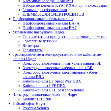
Клеммные колодки и зажимы
Наборные клеммы KYA, KXA и др. и аксессуары
Зажимы для сборных шин
КЛЕММЫ ДЛЯ ЭЛЕКТРОЩИТОВ
Перфорированные кабель-каналы v
Перфорированные каналы BA7A
Перфорированные каналы BA7
Управление нагрузками Hager
Сигнализаторы присутствия и датчики движения
Сумереные датчики
Диммеры
Термостаты
Трассировочные и электроустановочные кабельные
каналы Hager
Электроустановочные плинтусные каналы SL
Электроустановочные кабель-каналы BR
Электроустановочные алюминиевые кабель-
каналы BRA
Кабель-каналы LF SpeedWay ПВХ
Кабель-каналы LFF ПВХ
Кабель-каналы LFH безгалогеновые
Электроустановочные колонны Hager
Колонны DA200
Гибкий офис Hager
Розетки Schuko