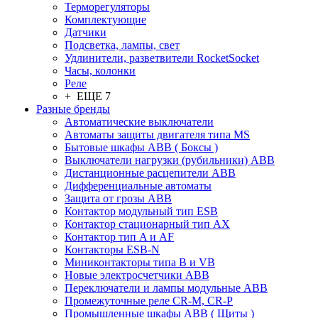
Терморегуляторы
Комплектующие
Датчики
Подсветка, лампы, свет
Удлинители, разветвители RocketSocket
Часы, колонки
Реле
+ ЕЩЕ 7
Разные бренды
Автоматические выключатели
Автоматы защиты двигателя типа MS
Бытовые шкафы ABB ( Боксы )
Выключатели нагрузки (рубильники) ABB
Дистанционные расцепители ABB
Дифференциальные автоматы
Защита от грозы ABB
Контактор модульный тип ESB
Контактор стационарный тип AX
Контактор тип A и AF
Контакторы ESB-N
Миниконтакторы типа B и VB
Новые электросчетчики ABB
Переключатели и лампы модульные ABB
Промежуточные реле CR-M, CR-P
Промышленные шкафы ABB ( Щиты )