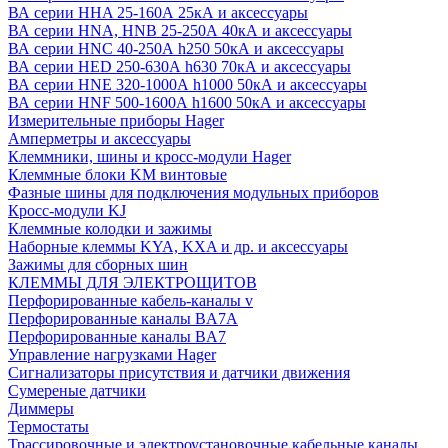
ВА серии HHA 25-160А 25кА и аксессуары
ВА серии HNA, HNB 25-250А 40кА и аксессуары
ВА серии HNC 40-250А h250 50кА и аксессуары
ВА серии HED 250-630А h630 70кА и аксессуары
ВА серии HNE 320-1000А h1000 50кА и аксессуары
ВА серии HNF 500-1600А h1600 50кА и аксессуары
Измерительные приборы Hager
Амперметры и аксессуары
Клеммники, шины и кросс-модули Hager
Клеммные блоки KM винтовые
Фазные шины для подключения модульных приборов
Кросс-модули KJ
Клеммные колодки и зажимы
Наборные клеммы KYA, KXA и др. и аксессуары
Зажимы для сборных шин
КЛЕММЫ ДЛЯ ЭЛЕКТРОЩИТОВ
Перфорированные кабель-каналы v
Перфорированные каналы BA7A
Перфорированные каналы BA7
Управление нагрузками Hager
Сигнализаторы присутствия и датчики движения
Сумереные датчики
Диммеры
Термостаты
Трассировочные и электроустановочные кабельные каналы