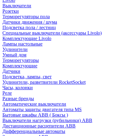
Livolo
Выключатели
Розетки
Терморегуляторы пола
Датчики движения / шума
Подсветка пола / лестниц
Специальные выключатели (аксессуары Livolo)
Комплектующие Livolo
Лампы настольные
Удлинители
Умный дом
Терморегуляторы
Комплектующие
Датчики
Подсветка, лампы, свет
Удлинители, разветвители RocketSocket
Часы, колонки
Реле
Разные бренды
Автоматические выключатели
Автоматы защиты двигателя типа MS
Бытовые шкафы ABB ( Боксы )
Выключатели нагрузки (рубильники) ABB
Дистанционные расцепители ABB
Дифференциальные автоматы