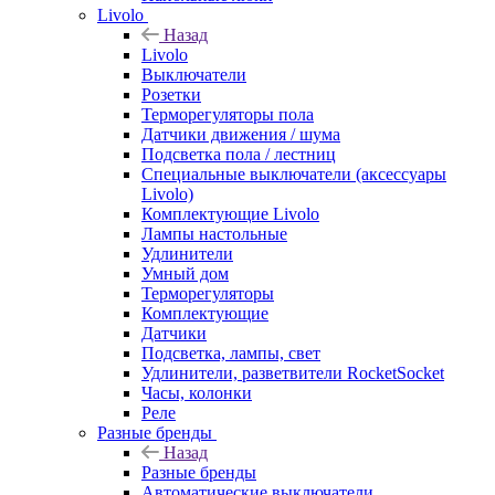
Livolo
Назад
Livolo
Выключатели
Розетки
Терморегуляторы пола
Датчики движения / шума
Подсветка пола / лестниц
Специальные выключатели (аксессуары
Livolo)
Комплектующие Livolo
Лампы настольные
Удлинители
Умный дом
Терморегуляторы
Комплектующие
Датчики
Подсветка, лампы, свет
Удлинители, разветвители RocketSocket
Часы, колонки
Реле
Разные бренды
Назад
Разные бренды
Автоматические выключатели