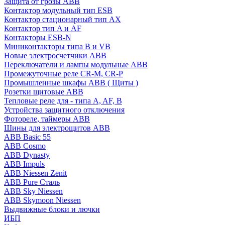
Защита от грозы ABB
Контактор модульный тип ESB
Контактор стационарный тип AX
Контактор тип A и AF
Контакторы ESB-N
Миниконтакторы типа B и VB
Новые электросчетчики ABB
Переключатели и лампы модульные ABB
Промежуточные реле CR-M, CR-P
Промышленные шкафы ABB ( Щиты )
Розетки щитовые ABB
Тепловые реле для - типа A, AF, B
Устройства защитного отключения
Фотореле, таймеры ABB
Шины для электрощитов АВВ
ABB Basic 55
ABB Cosmo
ABB Dynasty
ABB Impuls
ABB Niessen Zenit
ABB Pure Сталь
ABB Sky Niessen
ABB Skymoon Niessen
Выдвижные блоки и лючки
ИБП