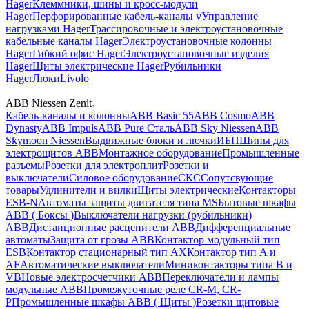
Hager
Клеммники, шины и кросс-модули
Hager
Перфорированные кабель-каналы v
Управление
нагрузками Hager
Трассировочные и электроустановочные
кабельные каналы Hager
Электроустановочные колонны
Hager
Гибкий офис Hager
Электроустановочные изделия
Hager
Щиты электрические Hager
Рубильники
Hager
Люки
Livolo
—
ABB Niessen Zenit
Кабель-каналы и колонны
ABB Basic 55
ABB Cosmo
ABB
Dynasty
ABB Impuls
ABB Pure Сталь
ABB Sky Niessen
ABB
Skymoon Niessen
Выдвижные блоки и лючки
ИБП
Шины для
электрощитов АВВ
Монтажное оборудование
Промышленные
разъемы
Розетки для электроплит
Розетки и
выключатели
Силовое оборудование
СКС
Сопутсвующие
товары
Удлинители и вилки
Щиты электрические
Контакторы
ESB-N
Автоматы защиты двигателя типа MS
Бытовые шкафы
ABB ( Боксы )
Выключатели нагрузки (рубильники)
ABB
Дистанционные расцепители ABB
Дифференциальные
автоматы
Защита от грозы ABB
Контактор модульный тип
ESB
Контактор стационарный тип AX
Контактор тип A и
AF
Автоматические выключатели
Миниконтакторы типа B и
VB
Новые электросчетчики ABB
Переключатели и лампы
модульные ABB
Промежуточные реле CR-M, CR-
P
Промышленные шкафы ABB ( Щиты )
Розетки щитовые