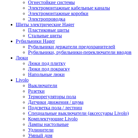
Огнестойкие системы
Электромонтажные кабельные каналы
Электромонтажные коробки
Электропроводка
Щиты электрические Hager
Пластиковые щиты
Стальные щиты
Рубильники Hager
Рубильники держатели предохранителей
Рубильники, рубильники-переключатели вводов
Люки
Люки под плитку
Люки под покраску
Напольные люки
Livolo
Выключатели
Розетки
Терморегуляторы пола
Датчики движения / шума
Подсветка пола / лестниц
Специальные выключатели (аксессуары Livolo)
Комплектующие Livolo
Лампы настольные
Удлинители
Умный дом