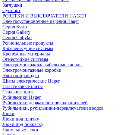
Заглушки
Суппорт
РОЗЕТКИ И ВЫКЛЮЧАТЕЛИ HAGER
Электроустановочные изделия Hager
Серия Systo
Серия Gallery
Серия Cubyko
Региональные продукты
Кабеленесущие системы
Крепежные материалы
Огнестойкие системы
Электромонтажные кабельные каналы
Электромонтажные коробки
Электропроводка
Щиты электрические Hager
Пластиковые щиты
Стальные щиты
Рубильники Hager
Рубильники держатели предохранителей
Рубильники, рубильники-переключатели вводов
Люки
Люки под плитку
Люки под покраску
Напольные люки