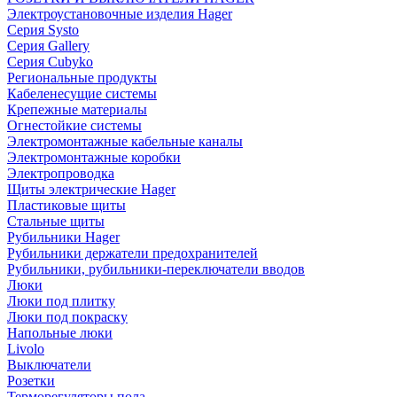
Электроустановочные изделия Hager
Серия Systo
Серия Gallery
Серия Cubyko
Региональные продукты
Кабеленесущие системы
Крепежные материалы
Огнестойкие системы
Электромонтажные кабельные каналы
Электромонтажные коробки
Электропроводка
Щиты электрические Hager
Пластиковые щиты
Стальные щиты
Рубильники Hager
Рубильники держатели предохранителей
Рубильники, рубильники-переключатели вводов
Люки
Люки под плитку
Люки под покраску
Напольные люки
Livolo
Выключатели
Розетки
Терморегуляторы пола