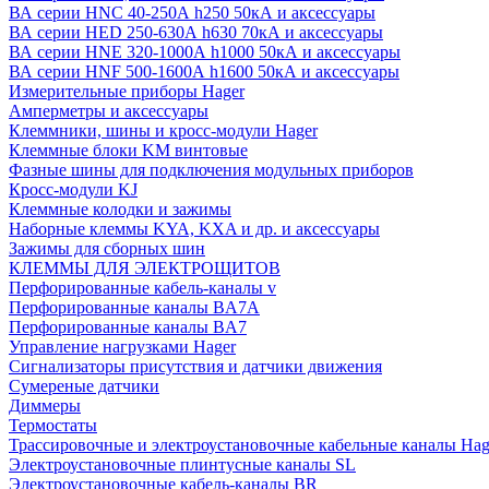
ВА серии HNC 40-250А h250 50кА и аксессуары
ВА серии HED 250-630А h630 70кА и аксессуары
ВА серии HNE 320-1000А h1000 50кА и аксессуары
ВА серии HNF 500-1600А h1600 50кА и аксессуары
Измерительные приборы Hager
Амперметры и аксессуары
Клеммники, шины и кросс-модули Hager
Клеммные блоки KM винтовые
Фазные шины для подключения модульных приборов
Кросс-модули KJ
Клеммные колодки и зажимы
Наборные клеммы KYA, KXA и др. и аксессуары
Зажимы для сборных шин
КЛЕММЫ ДЛЯ ЭЛЕКТРОЩИТОВ
Перфорированные кабель-каналы v
Перфорированные каналы BA7A
Перфорированные каналы BA7
Управление нагрузками Hager
Сигнализаторы присутствия и датчики движения
Сумереные датчики
Диммеры
Термостаты
Трассировочные и электроустановочные кабельные каналы Hag
Электроустановочные плинтусные каналы SL
Электроустановочные кабель-каналы BR