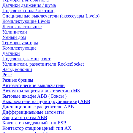
Датчики движения / шума
Подсветка пола / лестниц
Специальные выключатели (аксессуары Livolo)
Комплектующие Livolo
Лампы настольные
Удлинители
Умный дом
Терморегуляторы
Комплектующие
Датчики
Подсветка, лампы, свет
Удлинители, разветвители RocketSocket
Часы, колонки
Реле
Разные бренды
Автоматические выключатели
Автоматы защиты двигателя типа MS
Бытовые шкафы ABB ( Боксы )
Выключатели нагрузки (рубильники) ABB
Дистанционные расцепители ABB
Дифференциальные автоматы
Защита от грозы ABB
Контактор модульный тип ESB
Контактор стационарный тип AX