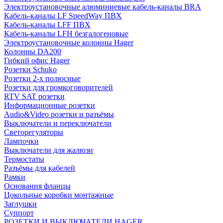
Электроустановочные алюминиевые кабель-каналы BRA
Кабель-каналы LF SpeedWay ПВХ
Кабель-каналы LFF ПВХ
Кабель-каналы LFH безгалогеновые
Электроустановочные колонны Hager
Колонны DA200
Гибкий офис Hager
Розетки Schuko
Розетки 2-х полюсные
Розетки для громкоговорителей
RTV SAT розетки
Информационные розетки
Audio&Video розетки и разъёмы
Выключатели и переключатели
Светорегуляторы
Лампочки
Выключатели для жалюзи
Термостаты
Разъёмы для кабелей
Рамки
Основания фланцы
Цокольные коробки монтажные
Заглушки
Суппорт
РОЗЕТКИ И ВЫКЛЮЧАТЕЛИ HAGER