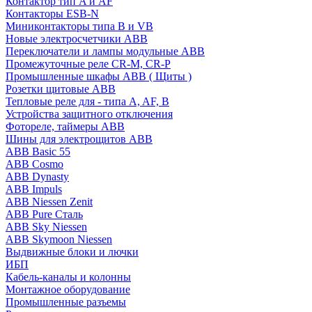
Контактор тип A и AF
Контакторы ESB-N
Миниконтакторы типа B и VB
Новые электросчетчики ABB
Переключатели и лампы модульные ABB
Промежуточные реле CR-M, CR-P
Промышленные шкафы ABB ( Щиты )
Розетки щитовые ABB
Тепловые реле для - типа A, AF, B
Устройства защитного отключения
Фотореле, таймеры ABB
Шины для электрощитов АВВ
ABB Basic 55
ABB Cosmo
ABB Dynasty
ABB Impuls
ABB Niessen Zenit
ABB Pure Сталь
ABB Sky Niessen
ABB Skymoon Niessen
Выдвижные блоки и лючки
ИБП
Кабель-каналы и колонны
Монтажное оборудование
Промышленные разъемы