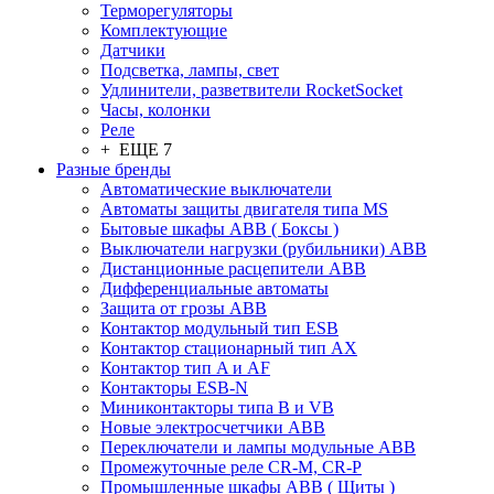
Терморегуляторы
Комплектующие
Датчики
Подсветка, лампы, свет
Удлинители, разветвители RocketSocket
Часы, колонки
Реле
+ ЕЩЕ 7
Разные бренды
Автоматические выключатели
Автоматы защиты двигателя типа MS
Бытовые шкафы ABB ( Боксы )
Выключатели нагрузки (рубильники) ABB
Дистанционные расцепители ABB
Дифференциальные автоматы
Защита от грозы ABB
Контактор модульный тип ESB
Контактор стационарный тип AX
Контактор тип A и AF
Контакторы ESB-N
Миниконтакторы типа B и VB
Новые электросчетчики ABB
Переключатели и лампы модульные ABB
Промежуточные реле CR-M, CR-P
Промышленные шкафы ABB ( Щиты )