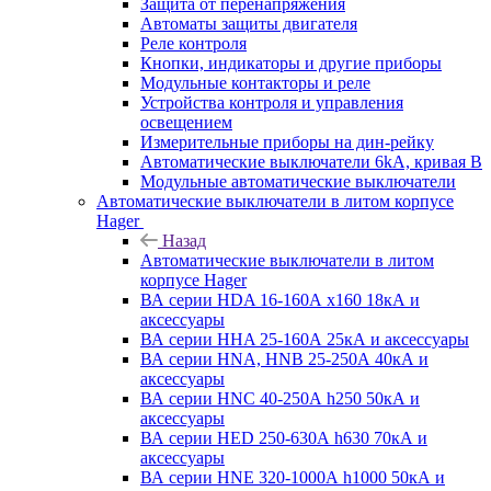
Защита от перенапряжения
Автоматы защиты двигателя
Реле контроля
Кнопки, индикаторы и другие приборы
Модульные контакторы и реле
Устройства контроля и управления
освещением
Измерительные приборы на дин-рейку
Автоматические выключатели 6kA, кривая В
Модульные автоматические выключатели
Автоматические выключатели в литом корпусе
Hager
Назад
Автоматические выключатели в литом
корпусе Hager
ВА серии HDA 16-160А x160 18кА и
аксессуары
ВА серии HHA 25-160А 25кА и аксессуары
ВА серии HNA, HNB 25-250А 40кА и
аксессуары
ВА серии HNC 40-250А h250 50кА и
аксессуары
ВА серии HED 250-630А h630 70кА и
аксессуары
ВА серии HNE 320-1000А h1000 50кА и