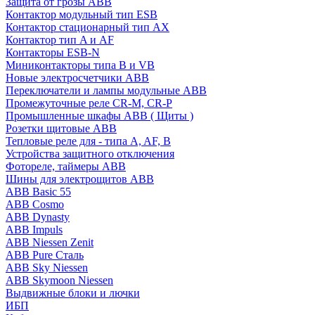
Защита от грозы ABB
Контактор модульный тип ESB
Контактор стационарный тип AX
Контактор тип A и AF
Контакторы ESB-N
Миниконтакторы типа B и VB
Новые электросчетчики ABB
Переключатели и лампы модульные ABB
Промежуточные реле CR-M, CR-P
Промышленные шкафы ABB ( Щиты )
Розетки щитовые ABB
Тепловые реле для - типа A, AF, B
Устройства защитного отключения
Фотореле, таймеры ABB
Шины для электрощитов АВВ
ABB Basic 55
ABB Cosmo
ABB Dynasty
ABB Impuls
ABB Niessen Zenit
ABB Pure Сталь
ABB Sky Niessen
ABB Skymoon Niessen
Выдвижные блоки и лючки
ИБП