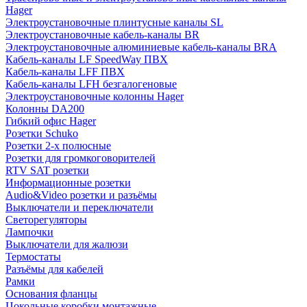
Hager
Электроустановочные плинтусные каналы SL
Электроустановочные кабель-каналы BR
Электроустановочные алюминиевые кабель-каналы BRA
Кабель-каналы LF SpeedWay ПВХ
Кабель-каналы LFF ПВХ
Кабель-каналы LFH безгалогеновые
Электроустановочные колонны Hager
Колонны DA200
Гибкий офис Hager
Розетки Schuko
Розетки 2-х полюсные
Розетки для громкоговорителей
RTV SAT розетки
Информационные розетки
Audio&Video розетки и разъёмы
Выключатели и переключатели
Светорегуляторы
Лампочки
Выключатели для жалюзи
Термостаты
Разъёмы для кабелей
Рамки
Основания фланцы
Цокольные коробки монтажные