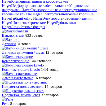
Hager
Клеммники, шины и кросс-модули
Hager
Перфорированные кабель-каналы v
Управление
нагрузками Hager
Трассировочные и электроустановочные
кабельные каналы Hager
Электроустановочные колонны
Hager
Гибкий офис Hager
Электроустановочные изделия
Hager
Щиты электрические Hager
Рубильники
Hager
Люки
Разные бренды
Выключатели
833 товара
Датчики
31 товар
Датчики движения / шума
12 товаров
Комплектующие
1449 товаров
Комплектующие Livolo
1401 товар
Лампы настольные
16 товаров
Подсветка пола / лестниц
14 товаров
Подсветка, лампы, свет
37 товаров
Реле
8 товаров