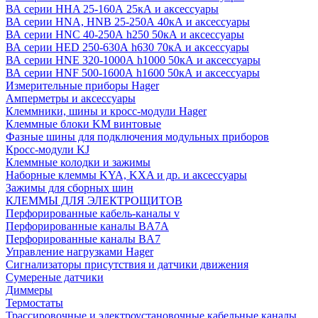
ВА серии HHA 25-160А 25кА и аксессуары
ВА серии HNA, HNB 25-250А 40кА и аксессуары
ВА серии HNC 40-250А h250 50кА и аксессуары
ВА серии HED 250-630А h630 70кА и аксессуары
ВА серии HNE 320-1000А h1000 50кА и аксессуары
ВА серии HNF 500-1600А h1600 50кА и аксессуары
Измерительные приборы Hager
Амперметры и аксессуары
Клеммники, шины и кросс-модули Hager
Клеммные блоки KM винтовые
Фазные шины для подключения модульных приборов
Кросс-модули KJ
Клеммные колодки и зажимы
Наборные клеммы KYA, KXA и др. и аксессуары
Зажимы для сборных шин
КЛЕММЫ ДЛЯ ЭЛЕКТРОЩИТОВ
Перфорированные кабель-каналы v
Перфорированные каналы BA7A
Перфорированные каналы BA7
Управление нагрузками Hager
Сигнализаторы присутствия и датчики движения
Сумереные датчики
Диммеры
Термостаты
Трассировочные и электроустановочные кабельные каналы