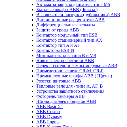
Автоматы защиты двигателя типа MS
Бытовые шкафы ABB ( Боксы )
Выключатели нагрузки (рубильники) ABB
Дистанционные расцепители ABB
Дифференциальные автоматы
Защита от грозы ABB
Контактор модульный тип ESB
Контактор стационарный тип AX
Контактор тип A и AF
Контакторы ESB-N
Миниконтакторы типа B и VB
Новые электросчетчики ABB
Переключатели и лампы модульные ABB
Промежуточные реле CR-M, CR-P
Промышленные шкафы ABB ( Щиты )
Розетки щитовые ABB
Тепловые реле для - типа A, AF, B
Устройства защитного отключения
Фотореле, таймеры ABB
Шины для электрощитов АВВ
ABB Basic 55
ABB Cosmo
ABB Dynasty
ABB Impuls
ABB Niessen Zenit