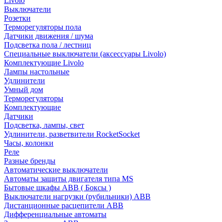
Livolo
Выключатели
Розетки
Терморегуляторы пола
Датчики движения / шума
Подсветка пола / лестниц
Специальные выключатели (аксессуары Livolo)
Комплектующие Livolo
Лампы настольные
Удлинители
Умный дом
Терморегуляторы
Комплектующие
Датчики
Подсветка, лампы, свет
Удлинители, разветвители RocketSocket
Часы, колонки
Реле
Разные бренды
Автоматические выключатели
Автоматы защиты двигателя типа MS
Бытовые шкафы ABB ( Боксы )
Выключатели нагрузки (рубильники) ABB
Дистанционные расцепители ABB
Дифференциальные автоматы