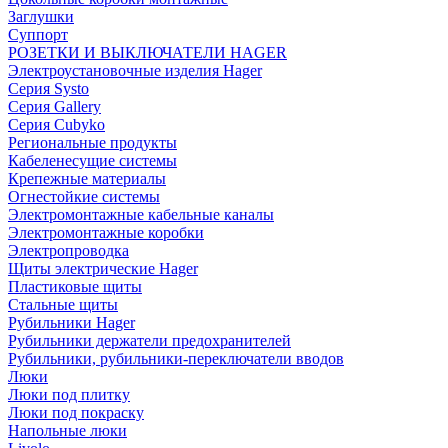
Заглушки
Суппорт
РОЗЕТКИ И ВЫКЛЮЧАТЕЛИ HAGER
Электроустановочные изделия Hager
Серия Systo
Серия Gallery
Серия Cubyko
Региональные продукты
Кабеленесущие системы
Крепежные материалы
Огнестойкие системы
Электромонтажные кабельные каналы
Электромонтажные коробки
Электропроводка
Щиты электрические Hager
Пластиковые щиты
Стальные щиты
Рубильники Hager
Рубильники держатели предохранителей
Рубильники, рубильники-переключатели вводов
Люки
Люки под плитку
Люки под покраску
Напольные люки