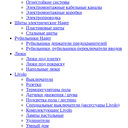
Огнестойкие системы
Электромонтажные кабельные каналы
Электромонтажные коробки
Электропроводка
Щиты электрические Hager
Пластиковые щиты
Стальные щиты
Рубильники Hager
Рубильники держатели предохранителей
Рубильники, рубильники-переключатели вводов
Люки
Люки под плитку
Люки под покраску
Напольные люки
Livolo
Выключатели
Розетки
Терморегуляторы пола
Датчики движения / шума
Подсветка пола / лестниц
Специальные выключатели (аксессуары Livolo)
Комплектующие Livolo
Лампы настольные
Удлинители
Умный дом