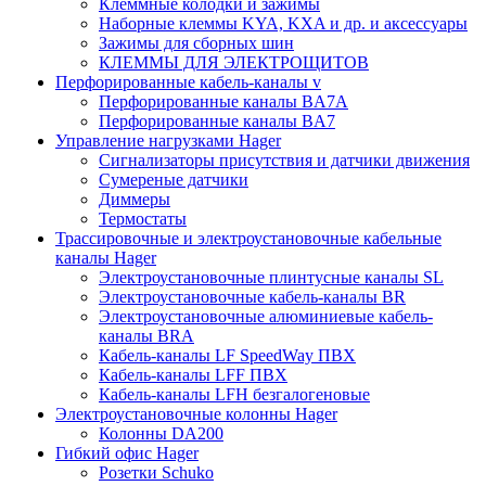
Клеммные колодки и зажимы
Наборные клеммы KYA, KXA и др. и аксессуары
Зажимы для сборных шин
КЛЕММЫ ДЛЯ ЭЛЕКТРОЩИТОВ
Перфорированные кабель-каналы v
Перфорированные каналы BA7A
Перфорированные каналы BA7
Управление нагрузками Hager
Сигнализаторы присутствия и датчики движения
Сумереные датчики
Диммеры
Термостаты
Трассировочные и электроустановочные кабельные
каналы Hager
Электроустановочные плинтусные каналы SL
Электроустановочные кабель-каналы BR
Электроустановочные алюминиевые кабель-
каналы BRA
Кабель-каналы LF SpeedWay ПВХ
Кабель-каналы LFF ПВХ
Кабель-каналы LFH безгалогеновые
Электроустановочные колонны Hager
Колонны DA200
Гибкий офис Hager
Розетки Schuko