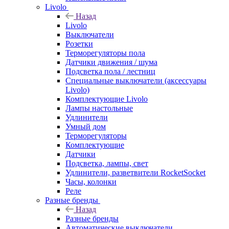
Livolo
Назад
Livolo
Выключатели
Розетки
Терморегуляторы пола
Датчики движения / шума
Подсветка пола / лестниц
Специальные выключатели (аксессуары
Livolo)
Комплектующие Livolo
Лампы настольные
Удлинители
Умный дом
Терморегуляторы
Комплектующие
Датчики
Подсветка, лампы, свет
Удлинители, разветвители RocketSocket
Часы, колонки
Реле
Разные бренды
Назад
Разные бренды
Автоматические выключатели