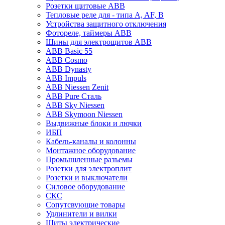
Розетки щитовые ABB
Тепловые реле для - типа A, AF, B
Устройства защитного отключения
Фотореле, таймеры ABB
Шины для электрощитов АВВ
ABB Basic 55
ABB Cosmo
ABB Dynasty
ABB Impuls
ABB Niessen Zenit
ABB Pure Сталь
ABB Sky Niessen
ABB Skymoon Niessen
Выдвижные блоки и лючки
ИБП
Кабель-каналы и колонны
Монтажное оборудование
Промышленные разъемы
Розетки для электроплит
Розетки и выключатели
Силовое оборудование
СКС
Сопутсвующие товары
Удлинители и вилки
Щиты электрические