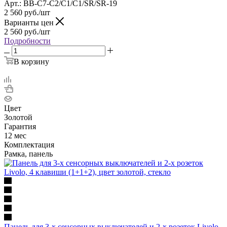
Арт.: BB-C7-C2/C1/C1/SR/SR-19
2 560
руб.
/шт
Варианты цен
2 560
руб.
/шт
Подробности
В корзину
Цвет
Золотой
Гарантия
12 мес
Комплектация
Рамка, панель
Панель для 3-х сенсорных выключателей и 2-х розеток Livolo,