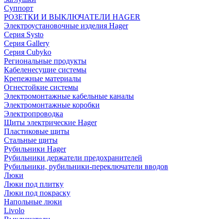
Суппорт
РОЗЕТКИ И ВЫКЛЮЧАТЕЛИ HAGER
Электроустановочные изделия Hager
Серия Systo
Серия Gallery
Серия Cubyko
Региональные продукты
Кабеленесущие системы
Крепежные материалы
Огнестойкие системы
Электромонтажные кабельные каналы
Электромонтажные коробки
Электропроводка
Щиты электрические Hager
Пластиковые щиты
Стальные щиты
Рубильники Hager
Рубильники держатели предохранителей
Рубильники, рубильники-переключатели вводов
Люки
Люки под плитку
Люки под покраску
Напольные люки
Livolo