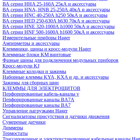
ВА серии HHA 25-160А 25кА и аксессуары
ВА серии HNA, HNB 25-250А 40кА и аксессуары
ВА серии HNC 40-250А h250 50кА и аксессуары
ВА серии HED 250-630А h630 70кА и аксессуары
ВА серии HNE 320-1000А h1000 50кА и аксессуары
ВА серии HNF 500-1600А h1600 50кА и аксессуары
Измерительные приборы Hager
Амперметры и аксессуары
Клеммники, шины и кросс-модули Hager
Клеммные блоки KM винтовые
Фазные шины для подключения модульных приборов
Кросс-модули KJ
Клеммные колодки и зажимы
Наборные клеммы KYA, KXA и др. и аксессуары
Зажимы для сборных шин
КЛЕММЫ ДЛЯ ЭЛЕКТРОЩИТОВ
Перфорированные кабель-каналы v
Перфорированные каналы BA7A
Перфорированные каналы BA7
Управление нагрузками Hager
Сигнализаторы присутствия и датчики движения
Сумереные датчики
Диммеры
Термостаты
Трассировочные и электроустановочные кабельные каналы Hag