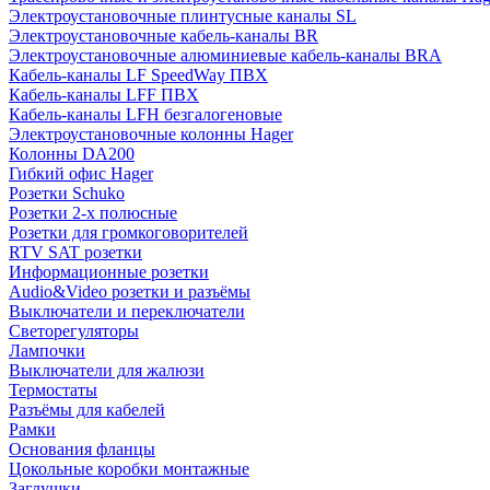
Электроустановочные плинтусные каналы SL
Электроустановочные кабель-каналы BR
Электроустановочные алюминиевые кабель-каналы BRA
Кабель-каналы LF SpeedWay ПВХ
Кабель-каналы LFF ПВХ
Кабель-каналы LFH безгалогеновые
Электроустановочные колонны Hager
Колонны DA200
Гибкий офис Hager
Розетки Schuko
Розетки 2-х полюсные
Розетки для громкоговорителей
RTV SAT розетки
Информационные розетки
Audio&Video розетки и разъёмы
Выключатели и переключатели
Светорегуляторы
Лампочки
Выключатели для жалюзи
Термостаты
Разъёмы для кабелей
Рамки
Основания фланцы
Цокольные коробки монтажные
Заглушки