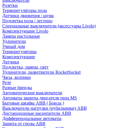
Выключатели
Розетки
Терморегуляторы пола
Датчики движения / шума
Подсветка пола / лестниц
Специальные выключатели (аксессуары Livolo)
Комплектующие Livolo
Лампы настольные
Удлинители
Умный дом
Терморегуляторы
Комплектующие
Датчики
Подсветка, лампы, свет
Удлинители, разветвители RocketSocket
Часы, колонки
Реле
Разные бренды
Автоматические выключатели
Автоматы защиты двигателя типа MS
Бытовые шкафы ABB ( Боксы )
Выключатели нагрузки (рубильники) ABB
Дистанционные расцепители ABB
Дифференциальные автоматы
Защита от грозы ABB