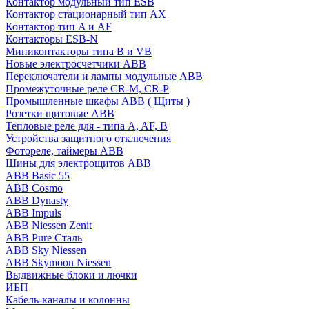
Контактор модульный тип ESB
Контактор стационарный тип AX
Контактор тип A и AF
Контакторы ESB-N
Миниконтакторы типа B и VB
Новые электросчетчики ABB
Переключатели и лампы модульные ABB
Промежуточные реле CR-M, CR-P
Промышленные шкафы ABB ( Щиты )
Розетки щитовые ABB
Тепловые реле для - типа A, AF, B
Устройства защитного отключения
Фотореле, таймеры ABB
Шины для электрощитов АВВ
ABB Basic 55
ABB Cosmo
ABB Dynasty
ABB Impuls
ABB Niessen Zenit
ABB Pure Сталь
ABB Sky Niessen
ABB Skymoon Niessen
Выдвижные блоки и лючки
ИБП
Кабель-каналы и колонны