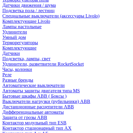
Датчики движения / шума
Подсветка пола / лестниц
Специальные выключатели (аксессуары Livolo)
Комплектующие Livolo
Лампы настольные
Удлинители
Умный дом
Терморегуляторы
Комплектующие
Датчики
Подсветка, лампы, свет
Удлинители, разветвители RocketSocket
Часы, колонки
Реле
Разные бренды
Автоматические выключатели
Автоматы защиты двигателя типа MS
Бытовые шкафы ABB ( Боксы )
Выключатели нагрузки (рубильники) ABB
Дистанционные расцепители ABB
Дифференциальные автоматы
Защита от грозы ABB
Контактор модульный тип ESB
Контактор стационарный тип AX