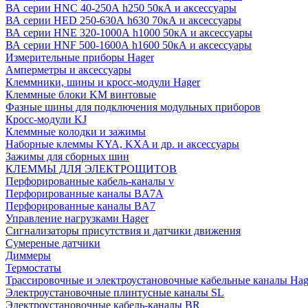
ВА серии HNC 40-250А h250 50кА и аксессуары
ВА серии HED 250-630А h630 70кА и аксессуары
ВА серии HNE 320-1000А h1000 50кА и аксессуары
ВА серии HNF 500-1600А h1600 50кА и аксессуары
Измерительные приборы Hager
Амперметры и аксессуары
Клеммники, шины и кросс-модули Hager
Клеммные блоки KM винтовые
Фазные шины для подключения модульных приборов
Кросс-модули KJ
Клеммные колодки и зажимы
Наборные клеммы KYA, KXA и др. и аксессуары
Зажимы для сборных шин
КЛЕММЫ ДЛЯ ЭЛЕКТРОЩИТОВ
Перфорированные кабель-каналы v
Перфорированные каналы BA7A
Перфорированные каналы BA7
Управление нагрузками Hager
Сигнализаторы присутствия и датчики движения
Сумереные датчики
Диммеры
Термостаты
Трассировочные и электроустановочные кабельные каналы Hag
Электроустановочные плинтусные каналы SL
Электроустановочные кабель-каналы BR