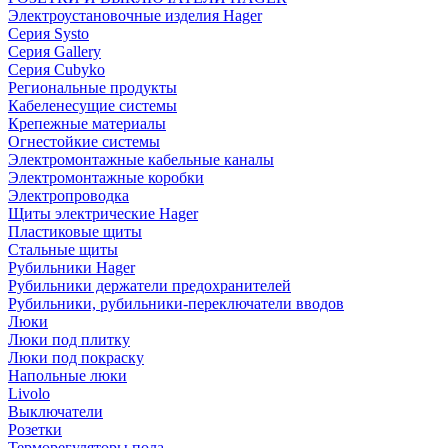
Электроустановочные изделия Hager
Серия Systo
Серия Gallery
Серия Cubyko
Региональные продукты
Кабеленесущие системы
Крепежные материалы
Огнестойкие системы
Электромонтажные кабельные каналы
Электромонтажные коробки
Электропроводка
Щиты электрические Hager
Пластиковые щиты
Стальные щиты
Рубильники Hager
Рубильники держатели предохранителей
Рубильники, рубильники-переключатели вводов
Люки
Люки под плитку
Люки под покраску
Напольные люки
Livolo
Выключатели
Розетки
Терморегуляторы пола