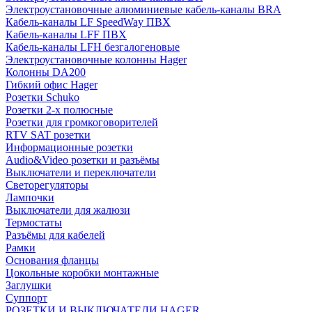
Электроустановочные алюминиевые кабель-каналы BRA
Кабель-каналы LF SpeedWay ПВХ
Кабель-каналы LFF ПВХ
Кабель-каналы LFH безгалогеновые
Электроустановочные колонны Hager
Колонны DA200
Гибкий офис Hager
Розетки Schuko
Розетки 2-х полюсные
Розетки для громкоговорителей
RTV SAT розетки
Информационные розетки
Audio&Video розетки и разъёмы
Выключатели и переключатели
Светорегуляторы
Лампочки
Выключатели для жалюзи
Термостаты
Разъёмы для кабелей
Рамки
Основания фланцы
Цокольные коробки монтажные
Заглушки
Суппорт
РОЗЕТКИ И ВЫКЛЮЧАТЕЛИ HAGER