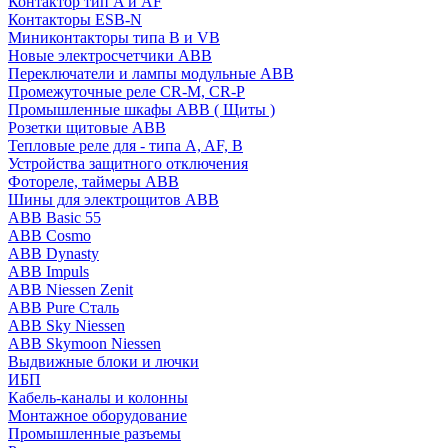
Контактор тип A и AF
Контакторы ESB-N
Миниконтакторы типа B и VB
Новые электросчетчики ABB
Переключатели и лампы модульные ABB
Промежуточные реле CR-M, CR-P
Промышленные шкафы ABB ( Щиты )
Розетки щитовые ABB
Тепловые реле для - типа A, AF, B
Устройства защитного отключения
Фотореле, таймеры ABB
Шины для электрощитов АВВ
ABB Basic 55
ABB Cosmo
ABB Dynasty
ABB Impuls
ABB Niessen Zenit
ABB Pure Сталь
ABB Sky Niessen
ABB Skymoon Niessen
Выдвижные блоки и лючки
ИБП
Кабель-каналы и колонны
Монтажное оборудование
Промышленные разъемы