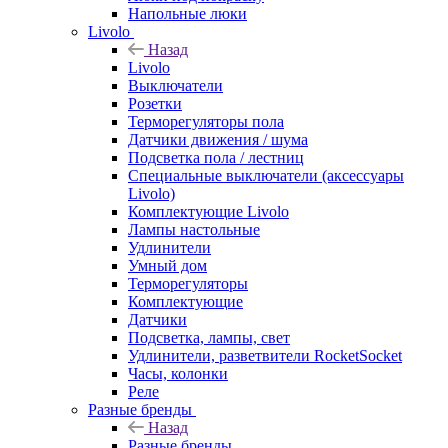
Напольные люки
Livolo
Назад
Livolo
Выключатели
Розетки
Терморегуляторы пола
Датчики движения / шума
Подсветка пола / лестниц
Специальные выключатели (аксессуары
Livolo)
Комплектующие Livolo
Лампы настольные
Удлинители
Умный дом
Терморегуляторы
Комплектующие
Датчики
Подсветка, лампы, свет
Удлинители, разветвители RocketSocket
Часы, колонки
Реле
Разные бренды
Назад
Разные бренды