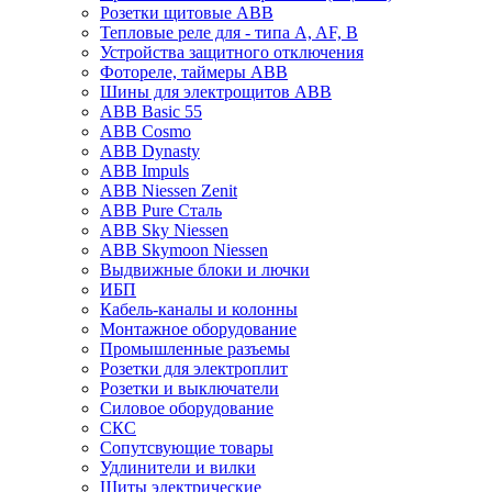
Розетки щитовые ABB
Тепловые реле для - типа A, AF, B
Устройства защитного отключения
Фотореле, таймеры ABB
Шины для электрощитов АВВ
ABB Basic 55
ABB Cosmo
ABB Dynasty
ABB Impuls
ABB Niessen Zenit
ABB Pure Сталь
ABB Sky Niessen
ABB Skymoon Niessen
Выдвижные блоки и лючки
ИБП
Кабель-каналы и колонны
Монтажное оборудование
Промышленные разъемы
Розетки для электроплит
Розетки и выключатели
Силовое оборудование
СКС
Сопутсвующие товары
Удлинители и вилки
Щиты электрические