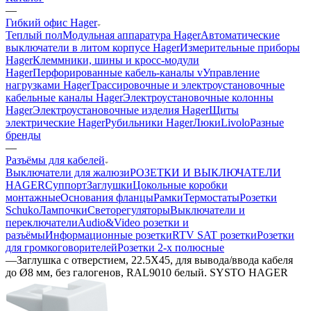
—
Гибкий офис Hager
Теплый пол
Модульная аппаратура Hager
Автоматические
выключатели в литом корпусе Hager
Измерительные приборы
Hager
Клеммники, шины и кросс-модули
Hager
Перфорированные кабель-каналы v
Управление
нагрузками Hager
Трассировочные и электроустановочные
кабельные каналы Hager
Электроустановочные колонны
Hager
Электроустановочные изделия Hager
Щиты
электрические Hager
Рубильники Hager
Люки
Livolo
Разные
бренды
—
Разъёмы для кабелей
Выключатели для жалюзи
РОЗЕТКИ И ВЫКЛЮЧАТЕЛИ
HAGER
Суппорт
Заглушки
Цокольные коробки
монтажные
Основания фланцы
Рамки
Термостаты
Розетки
Schuko
Лампочки
Светорегуляторы
Выключатели и
переключатели
Audio&Video розетки и
разъёмы
Информационные розетки
RTV SAT розетки
Розетки
для громкоговорителей
Розетки 2-х полюсные
—
Заглушка с отверстием, 22.5X45, для вывода/ввода кабеля
до Ø8 мм, без галогенов, RAL9010 белый. SYSTO HAGER