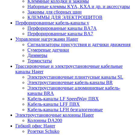
Клеммные колодки и зажимы
Наборные клеммы KYA, KXA и др. и аксессуары
Зажимы для сборных шин
КЛЕММЫ ДЛЯ ЭЛЕКТРОЩИТОВ
Перфорированные кабель-каналы v
Перфорированные каналы BA7A
Перфорированные каналы BA7
Управление нагрузками Hager
Сигнализаторы присутствия и датчики движения
Сумереные датчики
Диммеры
Термостаты
Трассировочные и электроустановочные кабельные
каналы Hager
Электроустановочные плинтусные каналы SL
Электроустановочные кабель-каналы BR
Электроустановочные алюминиевые кабель-
каналы BRA
Кабель-каналы LF SpeedWay ПВХ
Кабель-каналы LFF ПВХ
Кабель-каналы LFH безгалогеновые
Электроустановочные колонны Hager
Колонны DA200
Гибкий офис Hager
Розетки Schuko