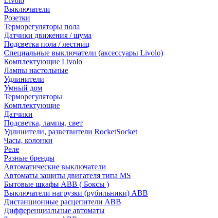
Livolo
Выключатели
Розетки
Терморегуляторы пола
Датчики движения / шума
Подсветка пола / лестниц
Специальные выключатели (аксессуары Livolo)
Комплектующие Livolo
Лампы настольные
Удлинители
Умный дом
Терморегуляторы
Комплектующие
Датчики
Подсветка, лампы, свет
Удлинители, разветвители RocketSocket
Часы, колонки
Реле
Разные бренды
Автоматические выключатели
Автоматы защиты двигателя типа MS
Бытовые шкафы ABB ( Боксы )
Выключатели нагрузки (рубильники) ABB
Дистанционные расцепители ABB
Дифференциальные автоматы