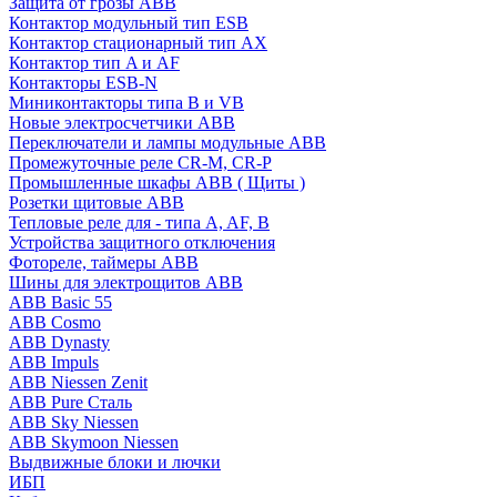
Защита от грозы ABB
Контактор модульный тип ESB
Контактор стационарный тип AX
Контактор тип A и AF
Контакторы ESB-N
Миниконтакторы типа B и VB
Новые электросчетчики ABB
Переключатели и лампы модульные ABB
Промежуточные реле CR-M, CR-P
Промышленные шкафы ABB ( Щиты )
Розетки щитовые ABB
Тепловые реле для - типа A, AF, B
Устройства защитного отключения
Фотореле, таймеры ABB
Шины для электрощитов АВВ
ABB Basic 55
ABB Cosmo
ABB Dynasty
ABB Impuls
ABB Niessen Zenit
ABB Pure Сталь
ABB Sky Niessen
ABB Skymoon Niessen
Выдвижные блоки и лючки
ИБП