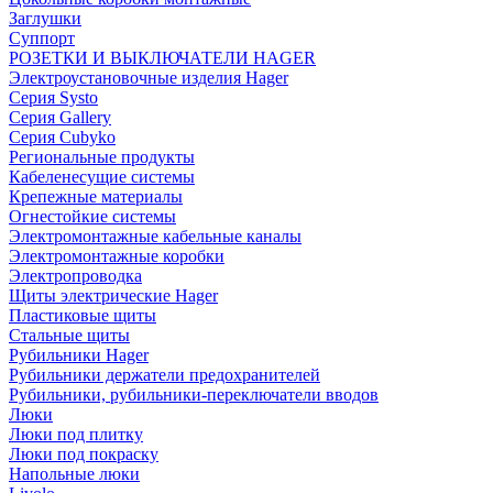
Заглушки
Суппорт
РОЗЕТКИ И ВЫКЛЮЧАТЕЛИ HAGER
Электроустановочные изделия Hager
Серия Systo
Серия Gallery
Серия Cubyko
Региональные продукты
Кабеленесущие системы
Крепежные материалы
Огнестойкие системы
Электромонтажные кабельные каналы
Электромонтажные коробки
Электропроводка
Щиты электрические Hager
Пластиковые щиты
Стальные щиты
Рубильники Hager
Рубильники держатели предохранителей
Рубильники, рубильники-переключатели вводов
Люки
Люки под плитку
Люки под покраску
Напольные люки