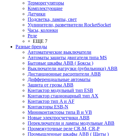
Терморегуляторы
Комплектующие
Датчики
Подсветка, лампы, свет
Удлинители, разветвители RocketSocket
Часы, колонки
Реле
+ ЕЩЕ 7
Разные бренды
Автоматические выключатели
Автоматы защиты двигателя типа MS
Бытовые шкафы ABB ( Боксы )
Выключатели нагрузки (рубильники) ABB
Дистанционные расцепители ABB
Дифференциальные автоматы
Защита от грозы ABB
Контактор модульный тип ESB
Контактор стационарный тип AX
Контактор тип A и AF
Контакторы ESB-N
Миниконтакторы типа B и VB
Новые электросчетчики ABB
Переключатели и лампы модульные ABB
Промежуточные реле CR-M, CR-P
Промышленные шкафы ABB ( Щиты )