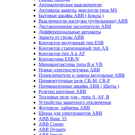
Автоматические выключатели
Автоматы защиты двигателя типа MS
Бытовые шкафы ABB ( Боксы )
Выключатели нагрузки (рубильники) ABB
Дистанционные расцепители ABB
Дифференциальные автоматы
Защита от грозы ABB
Контактор модульный тип ESB
Контактор стационарный тип AX
Контактор тип A и AF
Контакторы ESB-N
Миниконтакторы типа B и VB
Новые электросчетчики ABB
Переключатели и лампы модульные ABB
Промежуточные реле CR-M, CR-P
Промышленные шкафы ABB ( Щиты )
Розетки щитовые ABB
Тепловые реле для - типа A, AF, B
Устройства защитного отключения
Фотореле, таймеры ABB
Шины для электрощитов АВВ
ABB Basic 55
ABB Cosmo
ABB Dynasty
ABB Impuls