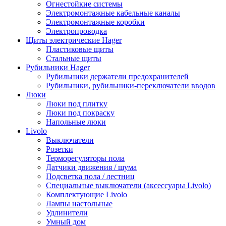
Огнестойкие системы
Электромонтажные кабельные каналы
Электромонтажные коробки
Электропроводка
Щиты электрические Hager
Пластиковые щиты
Стальные щиты
Рубильники Hager
Рубильники держатели предохранителей
Рубильники, рубильники-переключатели вводов
Люки
Люки под плитку
Люки под покраску
Напольные люки
Livolo
Выключатели
Розетки
Терморегуляторы пола
Датчики движения / шума
Подсветка пола / лестниц
Специальные выключатели (аксессуары Livolo)
Комплектующие Livolo
Лампы настольные
Удлинители
Умный дом