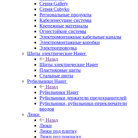
Серия Gallery
Серия Cubyko
Региональные продукты
Кабеленесущие системы
Крепежные материалы
Огнестойкие системы
Электромонтажные кабельные каналы
Электромонтажные коробки
Электропроводка
Щиты электрические Hager
Назад
Щиты электрические Hager
Пластиковые щиты
Стальные щиты
Рубильники Hager
Назад
Рубильники Hager
Рубильники держатели предохранителей
Рубильники, рубильники-переключатели
вводов
Люки
Назад
Люки
Люки под плитку
Люки под покраску