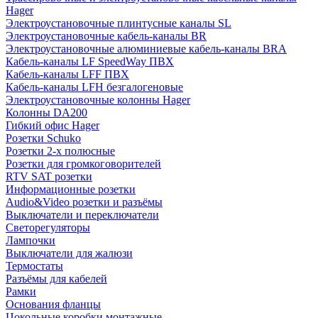
Hager
Электроустановочные плинтусные каналы SL
Электроустановочные кабель-каналы BR
Электроустановочные алюминиевые кабель-каналы BRA
Кабель-каналы LF SpeedWay ПВХ
Кабель-каналы LFF ПВХ
Кабель-каналы LFH безгалогеновые
Электроустановочные колонны Hager
Колонны DA200
Гибкий офис Hager
Розетки Schuko
Розетки 2-х полюсные
Розетки для громкоговорителей
RTV SAT розетки
Информационные розетки
Audio&Video розетки и разъёмы
Выключатели и переключатели
Светорегуляторы
Лампочки
Выключатели для жалюзи
Термостаты
Разъёмы для кабелей
Рамки
Основания фланцы
Цокольные коробки монтажные