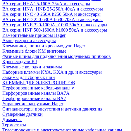
ВА серии HHA 25-160А 25кА и аксессуары
ВА серии HNA, HNB 25-250А 40кА и аксессуары
ВА серии HNC 40-250А h250 50кА и аксессуары
ВА серии HED 250-630А h630 70кА и аксессуары
ВА серии HNE 320-1000А h1000 50кА и аксессуары
ВА серии HNF 500-1600А h1600 50кА и аксессуары
Измерительные приборы Hager
Амперметры и аксессуары
Клеммники, шины и кросс-модули Hager
Клеммные блоки KM винтовые
Фазные шины для подключения модульных приборов
Кросс-модули KJ
Клеммные колодки и зажимы
Наборные клеммы KYA, KXA и др. и аксессуары
Зажимы для сборных шин
КЛЕММЫ ДЛЯ ЭЛЕКТРОЩИТОВ
Перфорированные кабель-каналы v
Перфорированные каналы BA7A
Перфорированные каналы BA7
Управление нагрузками Hager
Сигнализаторы присутствия и датчики движения
Сумереные датчики
Диммеры
Термостаты
Трассировочные и электроустановочные кабельные каналы