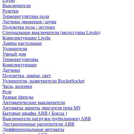
Livolo
Выключатели
Розетки
Терморегуляторы пола
Датчики движения / шума
Подсветка пола / лестниц
Специальные выключатели (аксессуары Livolo)
Комплектующие Livolo
Лампы настольные
Удлинители
Умный дом
Терморегуляторы
Комплектующие
Датчики
Подсветка, лампы, свет
Удлинители, разветвители RocketSocket
Часы, колонки
Реле
Разные бренды
Автоматические выключатели
Автоматы защиты двигателя типа MS
Бытовые шкафы ABB ( Боксы )
Выключатели нагрузки (рубильники) ABB
Дистанционные расцепители ABB
Дифференциальные автоматы