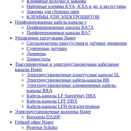
Клеммные колодки и зажимы
Наборные клеммы KYA, KXA и др. и аксессуары
Зажимы для сборных шин
КЛЕММЫ ДЛЯ ЭЛЕКТРОЩИТОВ
Перфорированные кабель-каналы v
Перфорированные каналы BA7A
Перфорированные каналы BA7
Управление нагрузками Hager
Сигнализаторы присутствия и датчики движения
Сумереные датчики
Диммеры
Термостаты
Трассировочные и электроустановочные кабельные
каналы Hager
Электроустановочные плинтусные каналы SL
Электроустановочные кабель-каналы BR
Электроустановочные алюминиевые кабель-
каналы BRA
Кабель-каналы LF SpeedWay ПВХ
Кабель-каналы LFF ПВХ
Кабель-каналы LFH безгалогеновые
Электроустановочные колонны Hager
Колонны DA200
Гибкий офис Hager
Розетки Schuko