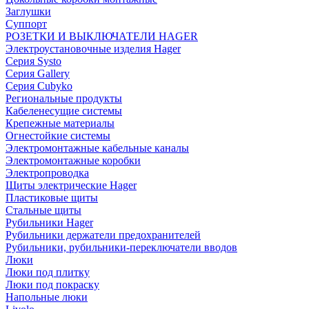
Заглушки
Суппорт
РОЗЕТКИ И ВЫКЛЮЧАТЕЛИ HAGER
Электроустановочные изделия Hager
Серия Systo
Серия Gallery
Серия Cubyko
Региональные продукты
Кабеленесущие системы
Крепежные материалы
Огнестойкие системы
Электромонтажные кабельные каналы
Электромонтажные коробки
Электропроводка
Щиты электрические Hager
Пластиковые щиты
Стальные щиты
Рубильники Hager
Рубильники держатели предохранителей
Рубильники, рубильники-переключатели вводов
Люки
Люки под плитку
Люки под покраску
Напольные люки