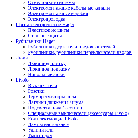
Огнестойкие системы
Электромонтажные кабельные каналы
Электромонтажные коробки
Электропроводка
Щиты электрические Hager
Пластиковые щиты
Стальные щиты
Рубильники Hager
Рубильники держатели предохранителей
Рубильники, рубильники-переключатели вводов
Люки
Люки под плитку
Люки под покраску
Напольные люки
Livolo
Выключатели
Розетки
Терморегуляторы пола
Датчики движения / шума
Подсветка пола / лестниц
Специальные выключатели (аксессуары Livolo)
Комплектующие Livolo
Лампы настольные
Удлинители
Умный дом