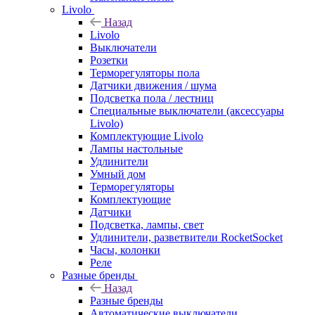
Livolo
Назад
Livolo
Выключатели
Розетки
Терморегуляторы пола
Датчики движения / шума
Подсветка пола / лестниц
Специальные выключатели (аксессуары
Livolo)
Комплектующие Livolo
Лампы настольные
Удлинители
Умный дом
Терморегуляторы
Комплектующие
Датчики
Подсветка, лампы, свет
Удлинители, разветвители RocketSocket
Часы, колонки
Реле
Разные бренды
Назад
Разные бренды
Автоматические выключатели