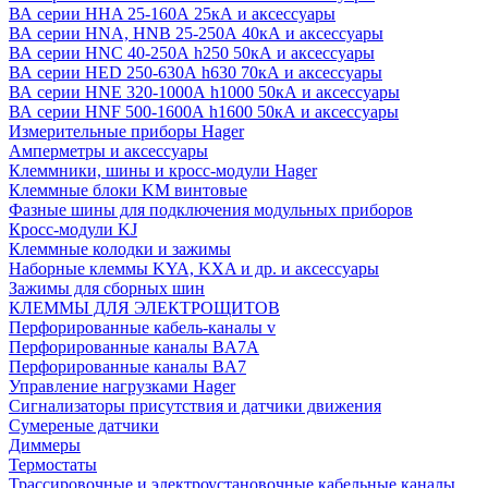
ВА серии HHA 25-160А 25кА и аксессуары
ВА серии HNA, HNB 25-250А 40кА и аксессуары
ВА серии HNC 40-250А h250 50кА и аксессуары
ВА серии HED 250-630А h630 70кА и аксессуары
ВА серии HNE 320-1000А h1000 50кА и аксессуары
ВА серии HNF 500-1600А h1600 50кА и аксессуары
Измерительные приборы Hager
Амперметры и аксессуары
Клеммники, шины и кросс-модули Hager
Клеммные блоки KM винтовые
Фазные шины для подключения модульных приборов
Кросс-модули KJ
Клеммные колодки и зажимы
Наборные клеммы KYA, KXA и др. и аксессуары
Зажимы для сборных шин
КЛЕММЫ ДЛЯ ЭЛЕКТРОЩИТОВ
Перфорированные кабель-каналы v
Перфорированные каналы BA7A
Перфорированные каналы BA7
Управление нагрузками Hager
Сигнализаторы присутствия и датчики движения
Сумереные датчики
Диммеры
Термостаты
Трассировочные и электроустановочные кабельные каналы