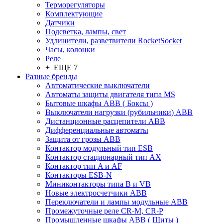
Терморегуляторы
Комплектующие
Датчики
Подсветка, лампы, свет
Удлинители, разветвители RocketSocket
Часы, колонки
Реле
+ ЕЩЕ 7
Разные бренды
Автоматические выключатели
Автоматы защиты двигателя типа MS
Бытовые шкафы ABB ( Боксы )
Выключатели нагрузки (рубильники) ABB
Дистанционные расцепители ABB
Дифференциальные автоматы
Защита от грозы ABB
Контактор модульный тип ESB
Контактор стационарный тип AX
Контактор тип A и AF
Контакторы ESB-N
Миниконтакторы типа B и VB
Новые электросчетчики ABB
Переключатели и лампы модульные ABB
Промежуточные реле CR-M, CR-P
Промышленные шкафы ABB ( Щиты )