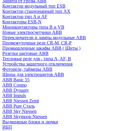
Защита от грозы ABB
Контактор модульный тип ESB
Контактор стационарный тип AX
Контактор тип A и AF
Контакторы ESB-N
Миниконтакторы типа B и VB
Новые электросчетчики ABB
Переключатели и лампы модульные ABB
Промежуточные реле CR-M, CR-P
Промышленные шкафы ABB ( Щиты )
Розетки щитовые ABB
Тепловые реле для - типа A, AF, B
Устройства защитного отключения
Фотореле, таймеры ABB
Шины для электрощитов АВВ
ABB Basic 55
ABB Cosmo
ABB Dynasty
ABB Impuls
ABB Niessen Zenit
ABB Pure Сталь
ABB Sky Niessen
ABB Skymoon Niessen
Выдвижные блоки и лючки
ИБП