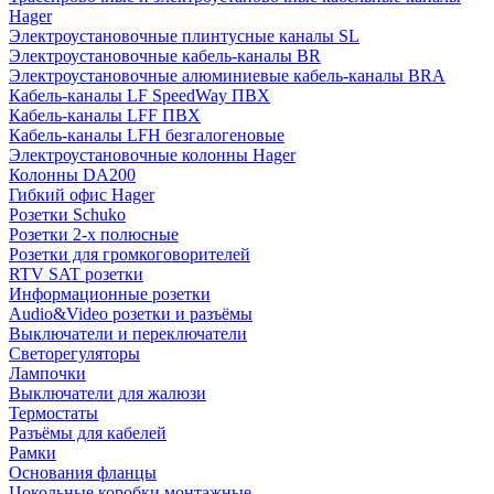
Hager
Электроустановочные плинтусные каналы SL
Электроустановочные кабель-каналы BR
Электроустановочные алюминиевые кабель-каналы BRA
Кабель-каналы LF SpeedWay ПВХ
Кабель-каналы LFF ПВХ
Кабель-каналы LFH безгалогеновые
Электроустановочные колонны Hager
Колонны DA200
Гибкий офис Hager
Розетки Schuko
Розетки 2-х полюсные
Розетки для громкоговорителей
RTV SAT розетки
Информационные розетки
Audio&Video розетки и разъёмы
Выключатели и переключатели
Светорегуляторы
Лампочки
Выключатели для жалюзи
Термостаты
Разъёмы для кабелей
Рамки
Основания фланцы
Цокольные коробки монтажные