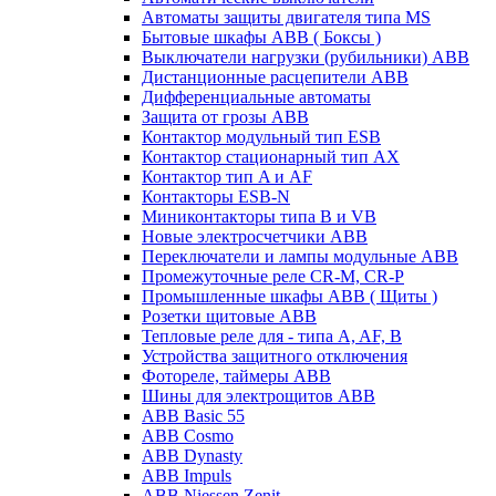
Автоматы защиты двигателя типа MS
Бытовые шкафы ABB ( Боксы )
Выключатели нагрузки (рубильники) ABB
Дистанционные расцепители ABB
Дифференциальные автоматы
Защита от грозы ABB
Контактор модульный тип ESB
Контактор стационарный тип AX
Контактор тип A и AF
Контакторы ESB-N
Миниконтакторы типа B и VB
Новые электросчетчики ABB
Переключатели и лампы модульные ABB
Промежуточные реле CR-M, CR-P
Промышленные шкафы ABB ( Щиты )
Розетки щитовые ABB
Тепловые реле для - типа A, AF, B
Устройства защитного отключения
Фотореле, таймеры ABB
Шины для электрощитов АВВ
ABB Basic 55
ABB Cosmo
ABB Dynasty
ABB Impuls
ABB Niessen Zenit