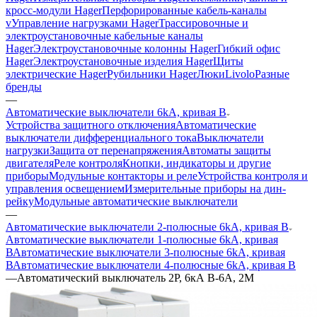
кросс-модули Hager
Перфорированные кабель-каналы
v
Управление нагрузками Hager
Трассировочные и
электроустановочные кабельные каналы
Hager
Электроустановочные колонны Hager
Гибкий офис
Hager
Электроустановочные изделия Hager
Щиты
электрические Hager
Рубильники Hager
Люки
Livolo
Разные
бренды
—
Автоматические выключатели 6kA, кривая В
Устройства защитного отключения
Автоматические
выключатели дифференциального тока
Выключатели
нагрузки
Защита от перенапряжения
Автоматы защиты
двигателя
Реле контроля
Кнопки, индикаторы и другие
приборы
Модульные контакторы и реле
Устройства контроля и
управления освещением
Измерительные приборы на дин-
рейку
Модульные автоматические выключатели
—
Автоматические выключатели 2-полюсные 6kA, кривая В
Автоматические выключатели 1-полюсные 6kA, кривая
В
Автоматические выключатели 3-полюсные 6kA, кривая
В
Автоматические выключатели 4-полюсные 6kA, кривая В
—
Автоматический выключатель 2Р, 6кА В-6А, 2М