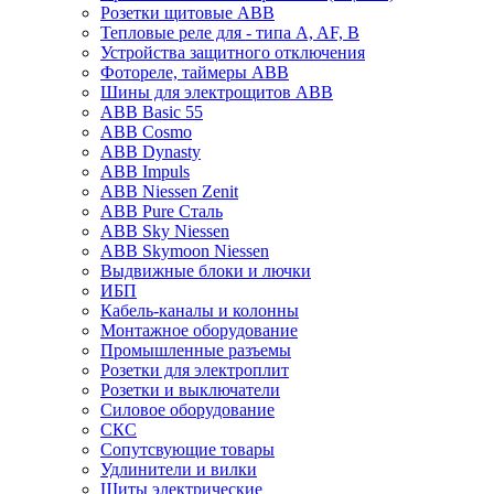
Розетки щитовые ABB
Тепловые реле для - типа A, AF, B
Устройства защитного отключения
Фотореле, таймеры ABB
Шины для электрощитов АВВ
ABB Basic 55
ABB Cosmo
ABB Dynasty
ABB Impuls
ABB Niessen Zenit
ABB Pure Сталь
ABB Sky Niessen
ABB Skymoon Niessen
Выдвижные блоки и лючки
ИБП
Кабель-каналы и колонны
Монтажное оборудование
Промышленные разъемы
Розетки для электроплит
Розетки и выключатели
Силовое оборудование
СКС
Сопутсвующие товары
Удлинители и вилки
Щиты электрические