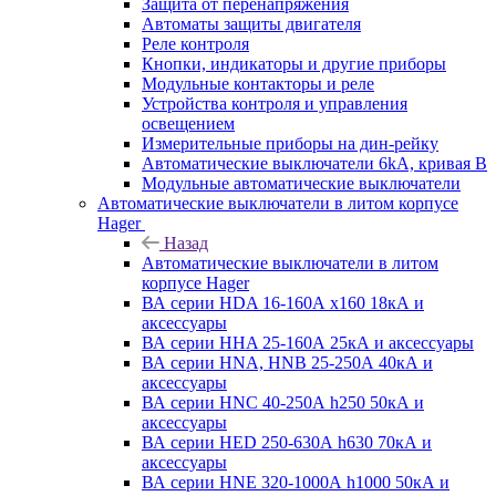
Защита от перенапряжения
Автоматы защиты двигателя
Реле контроля
Кнопки, индикаторы и другие приборы
Модульные контакторы и реле
Устройства контроля и управления
освещением
Измерительные приборы на дин-рейку
Автоматические выключатели 6kA, кривая В
Модульные автоматические выключатели
Автоматические выключатели в литом корпусе
Hager
Назад
Автоматические выключатели в литом
корпусе Hager
ВА серии HDA 16-160А x160 18кА и
аксессуары
ВА серии HHA 25-160А 25кА и аксессуары
ВА серии HNA, HNB 25-250А 40кА и
аксессуары
ВА серии HNC 40-250А h250 50кА и
аксессуары
ВА серии HED 250-630А h630 70кА и
аксессуары
ВА серии HNE 320-1000А h1000 50кА и