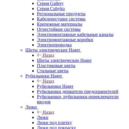
Серия Gallery
Серия Cubyko
Региональные продукты
Кабеленесущие системы
Крепежные материалы
Огнестойкие системы
Электромонтажные кабельные каналы
Электромонтажные коробки
Электропроводка
Щиты электрические Hager
Назад
Щиты электрические Hager
Пластиковые щиты
Стальные щиты
Рубильники Hager
Назад
Рубильники Hager
Рубильники держатели предохранителей
Рубильники, рубильники-переключатели
вводов
Люки
Назад
Люки
Люки под плитку
Люки под покраску