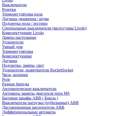
Livolo
Выключатели
Розетки
Терморегуляторы пола
Датчики движения / шума
Подсветка пола / лестниц
Специальные выключатели (аксессуары Livolo)
Комплектующие Livolo
Лампы настольные
Удлинители
Умный дом
Терморегуляторы
Комплектующие
Датчики
Подсветка, лампы, свет
Удлинители, разветвители RocketSocket
Часы, колонки
Реле
Разные бренды
Автоматические выключатели
Автоматы защиты двигателя типа MS
Бытовые шкафы ABB ( Боксы )
Выключатели нагрузки (рубильники) ABB
Дистанционные расцепители ABB
Дифференциальные автоматы