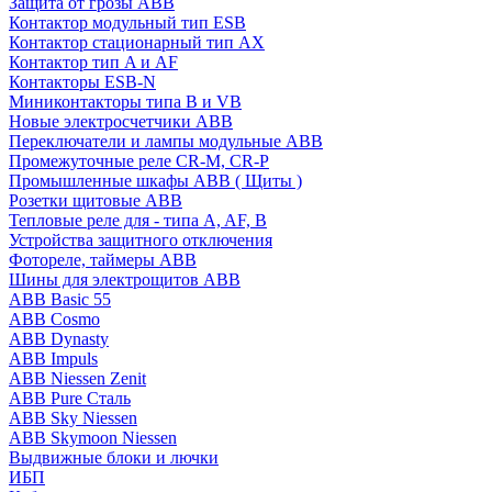
Защита от грозы ABB
Контактор модульный тип ESB
Контактор стационарный тип AX
Контактор тип A и AF
Контакторы ESB-N
Миниконтакторы типа B и VB
Новые электросчетчики ABB
Переключатели и лампы модульные ABB
Промежуточные реле CR-M, CR-P
Промышленные шкафы ABB ( Щиты )
Розетки щитовые ABB
Тепловые реле для - типа A, AF, B
Устройства защитного отключения
Фотореле, таймеры ABB
Шины для электрощитов АВВ
ABB Basic 55
ABB Cosmo
ABB Dynasty
ABB Impuls
ABB Niessen Zenit
ABB Pure Сталь
ABB Sky Niessen
ABB Skymoon Niessen
Выдвижные блоки и лючки
ИБП