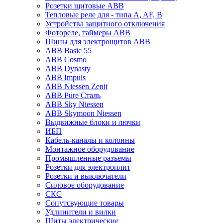
Розетки щитовые ABB
Тепловые реле для - типа A, AF, B
Устройства защитного отключения
Фотореле, таймеры ABB
Шины для электрощитов АВВ
ABB Basic 55
ABB Cosmo
ABB Dynasty
ABB Impuls
ABB Niessen Zenit
ABB Pure Сталь
ABB Sky Niessen
ABB Skymoon Niessen
Выдвижные блоки и лючки
ИБП
Кабель-каналы и колонны
Монтажное оборудование
Промышленные разъемы
Розетки для электроплит
Розетки и выключатели
Силовое оборудование
СКС
Сопутсвующие товары
Удлинители и вилки
Щиты электрические