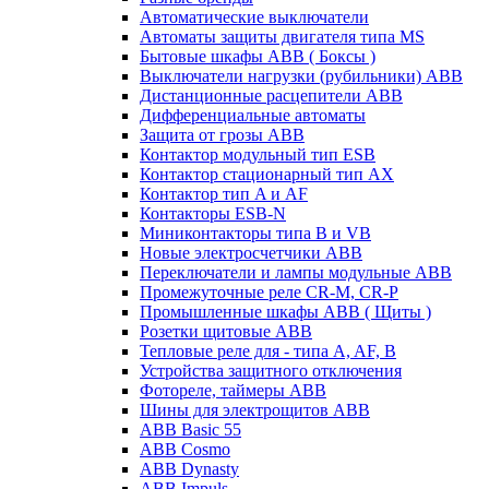
Автоматические выключатели
Автоматы защиты двигателя типа MS
Бытовые шкафы ABB ( Боксы )
Выключатели нагрузки (рубильники) ABB
Дистанционные расцепители ABB
Дифференциальные автоматы
Защита от грозы ABB
Контактор модульный тип ESB
Контактор стационарный тип AX
Контактор тип A и AF
Контакторы ESB-N
Миниконтакторы типа B и VB
Новые электросчетчики ABB
Переключатели и лампы модульные ABB
Промежуточные реле CR-M, CR-P
Промышленные шкафы ABB ( Щиты )
Розетки щитовые ABB
Тепловые реле для - типа A, AF, B
Устройства защитного отключения
Фотореле, таймеры ABB
Шины для электрощитов АВВ
ABB Basic 55
ABB Cosmo
ABB Dynasty
ABB Impuls