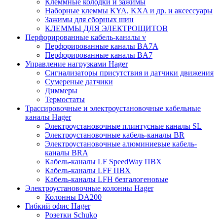
Клеммные колодки и зажимы
Наборные клеммы KYA, KXA и др. и аксессуары
Зажимы для сборных шин
КЛЕММЫ ДЛЯ ЭЛЕКТРОЩИТОВ
Перфорированные кабель-каналы v
Перфорированные каналы BA7A
Перфорированные каналы BA7
Управление нагрузками Hager
Сигнализаторы присутствия и датчики движения
Сумереные датчики
Диммеры
Термостаты
Трассировочные и электроустановочные кабельные
каналы Hager
Электроустановочные плинтусные каналы SL
Электроустановочные кабель-каналы BR
Электроустановочные алюминиевые кабель-
каналы BRA
Кабель-каналы LF SpeedWay ПВХ
Кабель-каналы LFF ПВХ
Кабель-каналы LFH безгалогеновые
Электроустановочные колонны Hager
Колонны DA200
Гибкий офис Hager
Розетки Schuko