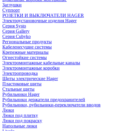
Заглушки
Суппорт
РОЗЕТКИ И ВЫКЛЮЧАТЕЛИ HAGER
Электроустановочные изделия Hager
Серия Systo
Серия Gallery
Серия Cubyko
Региональные продукты
Кабеленесущие системы
Крепежные материалы
Огнестойкие системы
Электромонтажные кабельные каналы
Электромонтажные коробки
Электропроводка
Щиты электрические Hager
Пластиковые щиты
Стальные щиты
Рубильники Hager
Рубильники держатели предохранителей
Рубильники, рубильники-переключатели вводов
Люки
Люки под плитку
Люки под покраску
Напольные люки