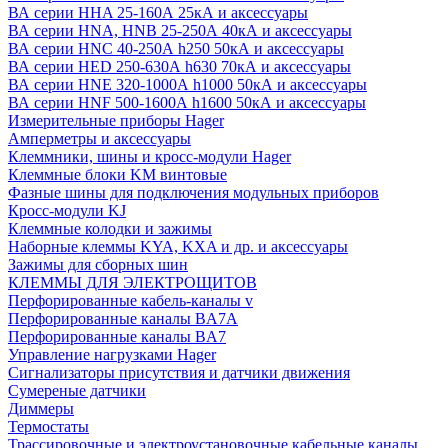
ВА серии HHA 25-160А 25кА и аксессуары
ВА серии HNA, HNB 25-250А 40кА и аксессуары
ВА серии HNC 40-250А h250 50кА и аксессуары
ВА серии HED 250-630А h630 70кА и аксессуары
ВА серии HNE 320-1000А h1000 50кА и аксессуары
ВА серии HNF 500-1600А h1600 50кА и аксессуары
Измерительные приборы Hager
Амперметры и аксессуары
Клеммники, шины и кросс-модули Hager
Клеммные блоки KM винтовые
Фазные шины для подключения модульных приборов
Кросс-модули KJ
Клеммные колодки и зажимы
Наборные клеммы KYA, KXA и др. и аксессуары
Зажимы для сборных шин
КЛЕММЫ ДЛЯ ЭЛЕКТРОЩИТОВ
Перфорированные кабель-каналы v
Перфорированные каналы BA7A
Перфорированные каналы BA7
Управление нагрузками Hager
Сигнализаторы присутствия и датчики движения
Сумереные датчики
Диммеры
Термостаты
Трассировочные и электроустановочные кабельные каналы