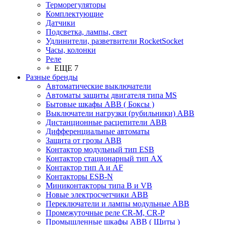
Терморегуляторы
Комплектующие
Датчики
Подсветка, лампы, свет
Удлинители, разветвители RocketSocket
Часы, колонки
Реле
+ ЕЩЕ 7
Разные бренды
Автоматические выключатели
Автоматы защиты двигателя типа MS
Бытовые шкафы ABB ( Боксы )
Выключатели нагрузки (рубильники) ABB
Дистанционные расцепители ABB
Дифференциальные автоматы
Защита от грозы ABB
Контактор модульный тип ESB
Контактор стационарный тип AX
Контактор тип A и AF
Контакторы ESB-N
Миниконтакторы типа B и VB
Новые электросчетчики ABB
Переключатели и лампы модульные ABB
Промежуточные реле CR-M, CR-P
Промышленные шкафы ABB ( Щиты )