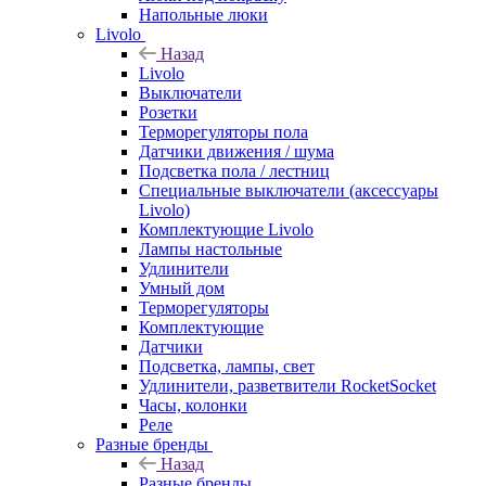
Напольные люки
Livolo
Назад
Livolo
Выключатели
Розетки
Терморегуляторы пола
Датчики движения / шума
Подсветка пола / лестниц
Специальные выключатели (аксессуары
Livolo)
Комплектующие Livolo
Лампы настольные
Удлинители
Умный дом
Терморегуляторы
Комплектующие
Датчики
Подсветка, лампы, свет
Удлинители, разветвители RocketSocket
Часы, колонки
Реле
Разные бренды
Назад
Разные бренды