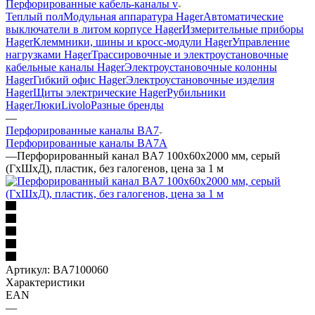
Перфорированные кабель-каналы v
Теплый пол
Модульная аппаратура Hager
Автоматические
выключатели в литом корпусе Hager
Измерительные приборы
Hager
Клеммники, шины и кросс-модули Hager
Управление
нагрузками Hager
Трассировочные и электроустановочные
кабельные каналы Hager
Электроустановочные колонны
Hager
Гибкий офис Hager
Электроустановочные изделия
Hager
Щиты электрические Hager
Рубильники
Hager
Люки
Livolo
Разные бренды
—
Перфорированные каналы BA7
Перфорированные каналы BA7A
—
Перфорированный канал BA7 100x60х2000 мм, серый
(ГхШхД), пластик, без галогенов, цена за 1 м
Артикул:
BA7100060
Характеристики
EAN
—