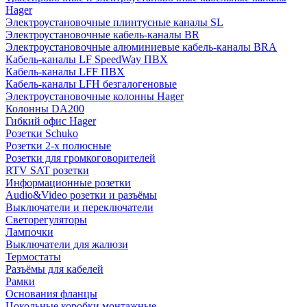
Hager
Электроустановочные плинтусные каналы SL
Электроустановочные кабель-каналы BR
Электроустановочные алюминиевые кабель-каналы BRA
Кабель-каналы LF SpeedWay ПВХ
Кабель-каналы LFF ПВХ
Кабель-каналы LFH безгалогеновые
Электроустановочные колонны Hager
Колонны DA200
Гибкий офис Hager
Розетки Schuko
Розетки 2-х полюсные
Розетки для громкоговорителей
RTV SAT розетки
Информационные розетки
Audio&Video розетки и разъёмы
Выключатели и переключатели
Светорегуляторы
Лампочки
Выключатели для жалюзи
Термостаты
Разъёмы для кабелей
Рамки
Основания фланцы
Цокольные коробки монтажные