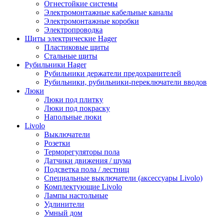
Огнестойкие системы
Электромонтажные кабельные каналы
Электромонтажные коробки
Электропроводка
Щиты электрические Hager
Пластиковые щиты
Стальные щиты
Рубильники Hager
Рубильники держатели предохранителей
Рубильники, рубильники-переключатели вводов
Люки
Люки под плитку
Люки под покраску
Напольные люки
Livolo
Выключатели
Розетки
Терморегуляторы пола
Датчики движения / шума
Подсветка пола / лестниц
Специальные выключатели (аксессуары Livolo)
Комплектующие Livolo
Лампы настольные
Удлинители
Умный дом