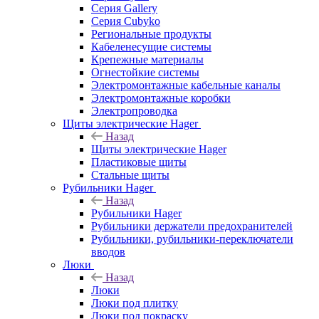
Серия Gallery
Серия Cubyko
Региональные продукты
Кабеленесущие системы
Крепежные материалы
Огнестойкие системы
Электромонтажные кабельные каналы
Электромонтажные коробки
Электропроводка
Щиты электрические Hager
Назад
Щиты электрические Hager
Пластиковые щиты
Стальные щиты
Рубильники Hager
Назад
Рубильники Hager
Рубильники держатели предохранителей
Рубильники, рубильники-переключатели
вводов
Люки
Назад
Люки
Люки под плитку
Люки под покраску