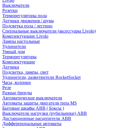
Livolo
Выключатели
Розетки
Терморегуляторы пола
Датчики движения / шума
Подсветка пола / лестниц
Специальные выключатели (аксессуары Livolo)
Комплектующие Livolo
Лампы настольные
Удлинители
Умный дом
Терморегуляторы
Комплектующие
Датчики
Подсветка, лампы, свет
Удлинители, разветвители RocketSocket
Часы, колонки
Реле
Разные бренды
Автоматические выключатели
Автоматы защиты двигателя типа MS
Бытовые шкафы ABB ( Боксы )
Выключатели нагрузки (рубильники) ABB
Дистанционные расцепители ABB
Дифференциальные автоматы