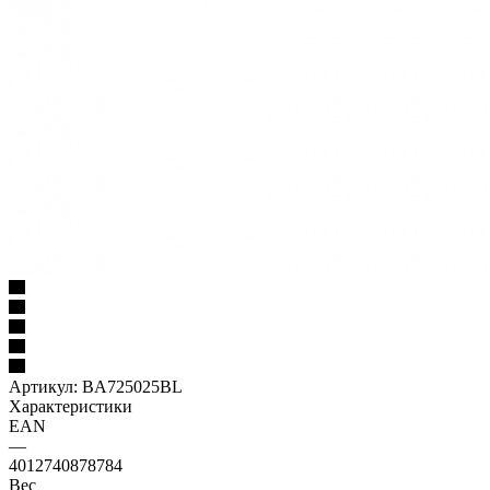
Артикул:
BA725025BL
Характеристики
EAN
—
4012740878784
Вес