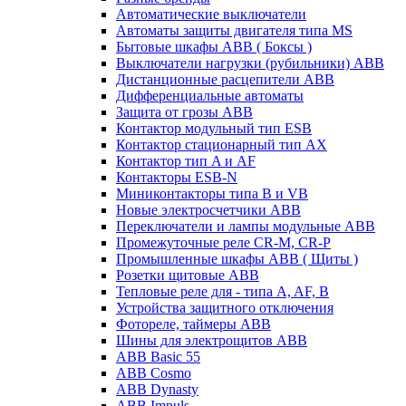
Автоматические выключатели
Автоматы защиты двигателя типа MS
Бытовые шкафы ABB ( Боксы )
Выключатели нагрузки (рубильники) ABB
Дистанционные расцепители ABB
Дифференциальные автоматы
Защита от грозы ABB
Контактор модульный тип ESB
Контактор стационарный тип AX
Контактор тип A и AF
Контакторы ESB-N
Миниконтакторы типа B и VB
Новые электросчетчики ABB
Переключатели и лампы модульные ABB
Промежуточные реле CR-M, CR-P
Промышленные шкафы ABB ( Щиты )
Розетки щитовые ABB
Тепловые реле для - типа A, AF, B
Устройства защитного отключения
Фотореле, таймеры ABB
Шины для электрощитов АВВ
ABB Basic 55
ABB Cosmo
ABB Dynasty
ABB Impuls