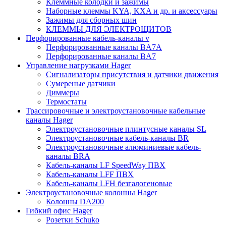
Клеммные колодки и зажимы
Наборные клеммы KYA, KXA и др. и аксессуары
Зажимы для сборных шин
КЛЕММЫ ДЛЯ ЭЛЕКТРОЩИТОВ
Перфорированные кабель-каналы v
Перфорированные каналы BA7A
Перфорированные каналы BA7
Управление нагрузками Hager
Сигнализаторы присутствия и датчики движения
Сумереные датчики
Диммеры
Термостаты
Трассировочные и электроустановочные кабельные
каналы Hager
Электроустановочные плинтусные каналы SL
Электроустановочные кабель-каналы BR
Электроустановочные алюминиевые кабель-
каналы BRA
Кабель-каналы LF SpeedWay ПВХ
Кабель-каналы LFF ПВХ
Кабель-каналы LFH безгалогеновые
Электроустановочные колонны Hager
Колонны DA200
Гибкий офис Hager
Розетки Schuko