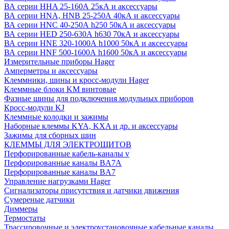
ВА серии HHA 25-160А 25кА и аксессуары
ВА серии HNA, HNB 25-250А 40кА и аксессуары
ВА серии HNC 40-250А h250 50кА и аксессуары
ВА серии HED 250-630А h630 70кА и аксессуары
ВА серии HNE 320-1000А h1000 50кА и аксессуары
ВА серии HNF 500-1600А h1600 50кА и аксессуары
Измерительные приборы Hager
Амперметры и аксессуары
Клеммники, шины и кросс-модули Hager
Клеммные блоки KM винтовые
Фазные шины для подключения модульных приборов
Кросс-модули KJ
Клеммные колодки и зажимы
Наборные клеммы KYA, KXA и др. и аксессуары
Зажимы для сборных шин
КЛЕММЫ ДЛЯ ЭЛЕКТРОЩИТОВ
Перфорированные кабель-каналы v
Перфорированные каналы BA7A
Перфорированные каналы BA7
Управление нагрузками Hager
Сигнализаторы присутствия и датчики движения
Сумереные датчики
Диммеры
Термостаты
Трассировочные и электроустановочные кабельные каналы