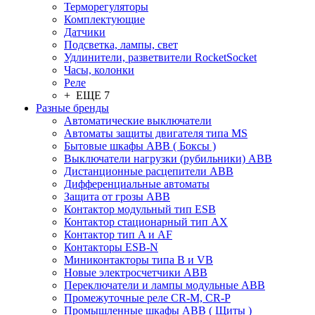
Терморегуляторы
Комплектующие
Датчики
Подсветка, лампы, свет
Удлинители, разветвители RocketSocket
Часы, колонки
Реле
+ ЕЩЕ 7
Разные бренды
Автоматические выключатели
Автоматы защиты двигателя типа MS
Бытовые шкафы ABB ( Боксы )
Выключатели нагрузки (рубильники) ABB
Дистанционные расцепители ABB
Дифференциальные автоматы
Защита от грозы ABB
Контактор модульный тип ESB
Контактор стационарный тип AX
Контактор тип A и AF
Контакторы ESB-N
Миниконтакторы типа B и VB
Новые электросчетчики ABB
Переключатели и лампы модульные ABB
Промежуточные реле CR-M, CR-P
Промышленные шкафы ABB ( Щиты )