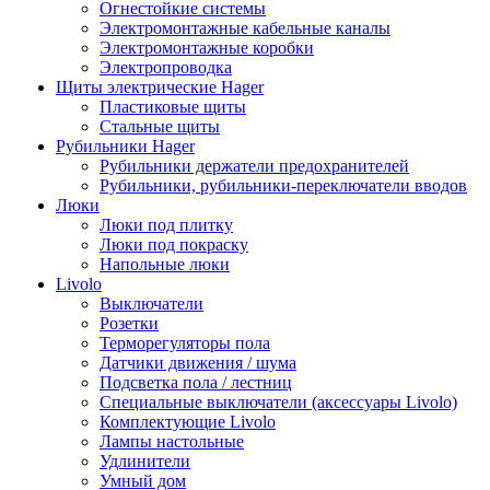
Огнестойкие системы
Электромонтажные кабельные каналы
Электромонтажные коробки
Электропроводка
Щиты электрические Hager
Пластиковые щиты
Стальные щиты
Рубильники Hager
Рубильники держатели предохранителей
Рубильники, рубильники-переключатели вводов
Люки
Люки под плитку
Люки под покраску
Напольные люки
Livolo
Выключатели
Розетки
Терморегуляторы пола
Датчики движения / шума
Подсветка пола / лестниц
Специальные выключатели (аксессуары Livolo)
Комплектующие Livolo
Лампы настольные
Удлинители
Умный дом