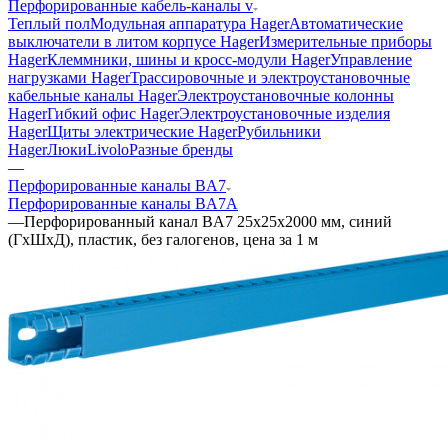
Перфорированные кабель-каналы v
Теплый пол
Модульная аппаратура Hager
Автоматические
выключатели в литом корпусе Hager
Измерительные приборы
Hager
Клеммники, шины и кросс-модули Hager
Управление
нагрузками Hager
Трассировочные и электроустановочные
кабельные каналы Hager
Электроустановочные колонны
Hager
Гибкий офис Hager
Электроустановочные изделия
Hager
Щиты электрические Hager
Рубильники
Hager
Люки
Livolo
Разные бренды
—
Перфорированные каналы BA7
Перфорированные каналы BA7A
—
Перфорированный канал BA7 25x25х2000 мм, синий
(ГхШхД), пластик, без галогенов, цена за 1 м