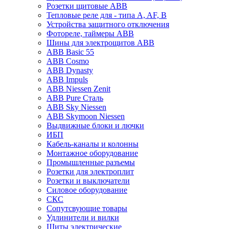
Розетки щитовые ABB
Тепловые реле для - типа A, AF, B
Устройства защитного отключения
Фотореле, таймеры ABB
Шины для электрощитов АВВ
ABB Basic 55
ABB Cosmo
ABB Dynasty
ABB Impuls
ABB Niessen Zenit
ABB Pure Сталь
ABB Sky Niessen
ABB Skymoon Niessen
Выдвижные блоки и лючки
ИБП
Кабель-каналы и колонны
Монтажное оборудование
Промышленные разъемы
Розетки для электроплит
Розетки и выключатели
Силовое оборудование
СКС
Сопутсвующие товары
Удлинители и вилки
Щиты электрические