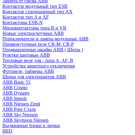
Защита от грозы ABB
Контактор модульный тип ESB
Контактор стационарный тип AX
Контактор тип A и AF
Контакторы ESB-N
Миниконтакторы типа B и VB
Новые электросчетчики ABB
Переключатели и лампы модульные ABB
Промежуточные реле CR-M, CR-P
Промышленные шкафы ABB ( Щиты )
Розетки щитовые ABB
Тепловые реле для - типа A, AF, B
Устройства защитного отключения
Фотореле, таймеры ABB
Шины для электрощитов АВВ
ABB Basic 55
ABB Cosmo
ABB Dynasty
ABB Impuls
ABB Niessen Zenit
ABB Pure Сталь
ABB Sky Niessen
ABB Skymoon Niessen
Выдвижные блоки и лючки
ИБП