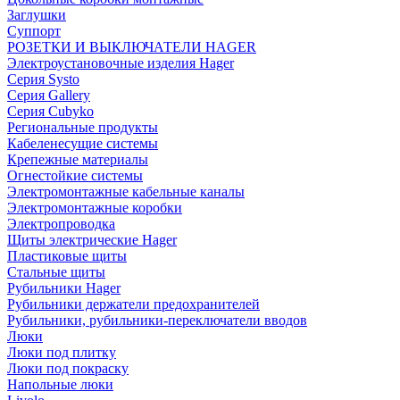
Заглушки
Суппорт
РОЗЕТКИ И ВЫКЛЮЧАТЕЛИ HAGER
Электроустановочные изделия Hager
Серия Systo
Серия Gallery
Серия Cubyko
Региональные продукты
Кабеленесущие системы
Крепежные материалы
Огнестойкие системы
Электромонтажные кабельные каналы
Электромонтажные коробки
Электропроводка
Щиты электрические Hager
Пластиковые щиты
Стальные щиты
Рубильники Hager
Рубильники держатели предохранителей
Рубильники, рубильники-переключатели вводов
Люки
Люки под плитку
Люки под покраску
Напольные люки