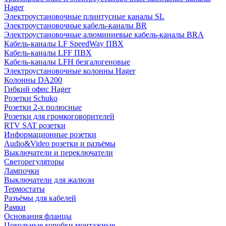
Hager
Электроустановочные плинтусные каналы SL
Электроустановочные кабель-каналы BR
Электроустановочные алюминиевые кабель-каналы BRA
Кабель-каналы LF SpeedWay ПВХ
Кабель-каналы LFF ПВХ
Кабель-каналы LFH безгалогеновые
Электроустановочные колонны Hager
Колонны DA200
Гибкий офис Hager
Розетки Schuko
Розетки 2-х полюсные
Розетки для громкоговорителей
RTV SAT розетки
Информационные розетки
Audio&Video розетки и разъёмы
Выключатели и переключатели
Светорегуляторы
Лампочки
Выключатели для жалюзи
Термостаты
Разъёмы для кабелей
Рамки
Основания фланцы
Цокольные коробки монтажные