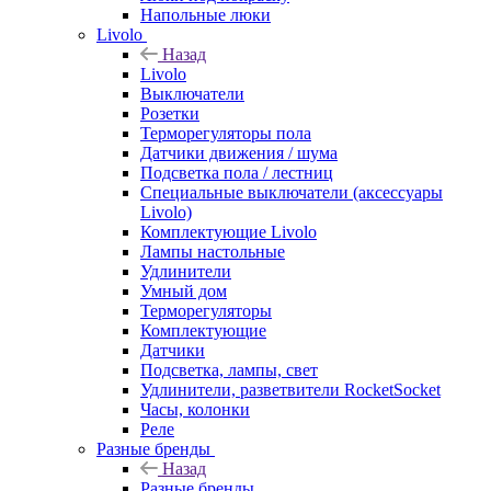
Напольные люки
Livolo
Назад
Livolo
Выключатели
Розетки
Терморегуляторы пола
Датчики движения / шума
Подсветка пола / лестниц
Специальные выключатели (аксессуары
Livolo)
Комплектующие Livolo
Лампы настольные
Удлинители
Умный дом
Терморегуляторы
Комплектующие
Датчики
Подсветка, лампы, свет
Удлинители, разветвители RocketSocket
Часы, колонки
Реле
Разные бренды
Назад
Разные бренды