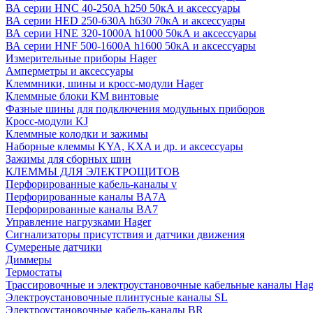
ВА серии HNC 40-250А h250 50кА и аксессуары
ВА серии HED 250-630А h630 70кА и аксессуары
ВА серии HNE 320-1000А h1000 50кА и аксессуары
ВА серии HNF 500-1600А h1600 50кА и аксессуары
Измерительные приборы Hager
Амперметры и аксессуары
Клеммники, шины и кросс-модули Hager
Клеммные блоки KM винтовые
Фазные шины для подключения модульных приборов
Кросс-модули KJ
Клеммные колодки и зажимы
Наборные клеммы KYA, KXA и др. и аксессуары
Зажимы для сборных шин
КЛЕММЫ ДЛЯ ЭЛЕКТРОЩИТОВ
Перфорированные кабель-каналы v
Перфорированные каналы BA7A
Перфорированные каналы BA7
Управление нагрузками Hager
Сигнализаторы присутствия и датчики движения
Сумереные датчики
Диммеры
Термостаты
Трассировочные и электроустановочные кабельные каналы Hag
Электроустановочные плинтусные каналы SL
Электроустановочные кабель-каналы BR