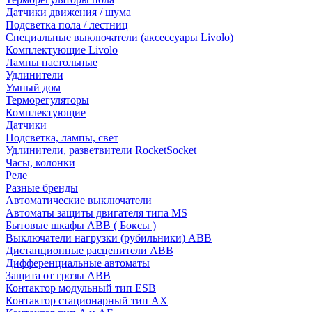
Датчики движения / шума
Подсветка пола / лестниц
Специальные выключатели (аксессуары Livolo)
Комплектующие Livolo
Лампы настольные
Удлинители
Умный дом
Терморегуляторы
Комплектующие
Датчики
Подсветка, лампы, свет
Удлинители, разветвители RocketSocket
Часы, колонки
Реле
Разные бренды
Автоматические выключатели
Автоматы защиты двигателя типа MS
Бытовые шкафы ABB ( Боксы )
Выключатели нагрузки (рубильники) ABB
Дистанционные расцепители ABB
Дифференциальные автоматы
Защита от грозы ABB
Контактор модульный тип ESB
Контактор стационарный тип AX