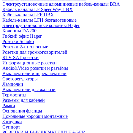
Электроустановочные алюминиевые кабель-каналы BRA
Кабель-каналы LF SpeedWay ПВХ
Кабель-каналы LFF ПВХ
Кабель-каналы LFH безгалогеновые
Электроустановочные колонны Hager
Колонны DA200
Гибкий офис Hager
Розетки Schuko
Розетки 2-х полюсные
Розетки для громкоговорителей
RTV SAT розетки
Информационные розетки
Audio&Video розетки и разъёмы
Выключатели и переключатели
Светорегуляторы
Лампочки
Выключатели для жалюзи
Термостаты
Разъёмы для кабелей
Рамки
Основания фланцы
Цокольные коробки монтажные
Заглушки
Суппорт
РОЗЕТКИ И ВЫКЛЮЧАТЕЛИ HAGER