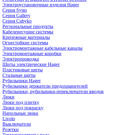
Электроустановочные изделия Hager
Серия Systo
Серия Gallery
Серия Cubyko
Региональные продукты
Кабеленесущие системы
Крепежные материалы
Огнестойкие системы
Электромонтажные кабельные каналы
Электромонтажные коробки
Электропроводка
Щиты электрические Hager
Пластиковые щиты
Стальные щиты
Рубильники Hager
Рубильники держатели предохранителей
Рубильники, рубильники-переключатели вводов
Люки
Люки под плитку
Люки под покраску
Напольные люки
Livolo
Выключатели
Розетки
Терморегуляторы пола