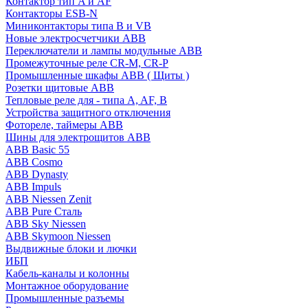
Контактор тип A и AF
Контакторы ESB-N
Миниконтакторы типа B и VB
Новые электросчетчики ABB
Переключатели и лампы модульные ABB
Промежуточные реле CR-M, CR-P
Промышленные шкафы ABB ( Щиты )
Розетки щитовые ABB
Тепловые реле для - типа A, AF, B
Устройства защитного отключения
Фотореле, таймеры ABB
Шины для электрощитов АВВ
ABB Basic 55
ABB Cosmo
ABB Dynasty
ABB Impuls
ABB Niessen Zenit
ABB Pure Сталь
ABB Sky Niessen
ABB Skymoon Niessen
Выдвижные блоки и лючки
ИБП
Кабель-каналы и колонны
Монтажное оборудование
Промышленные разъемы