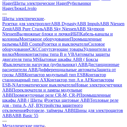
Hager
Щиты электрические Hager
Рубильники
Hager
Люки
Livolo
—
Щиты электрические
Розетки для электроплит
ABB Dynasty
ABB Impuls
ABB Niessen
Zenit
ABB Pure Сталь
ABB Sky Niessen
ABB Skymoon
Niessen
Выдвижные блоки и лючки
ИБП
Кабель-каналы и
колонны
Монтажное оборудование
Промышленные
разъемы
ABB Cosmo
Розетки и выключатели
Силовое
оборудование
СКС
Сопутсвующие товары
Удлинители и
вилки
Миниконтакторы типа B и VB
Автоматы защиты
двигателя типа MS
Бытовые шкафы ABB ( Боксы
)
Выключатели нагрузки (рубильники) ABB
Дистанционные
расцепители ABB
Дифференциальные автоматы
Защита от
грозы ABB
Контактор модульный тип ESB
Контактор
стационарный тип AX
Контактор тип A и AF
Контакторы
ESB-N
Автоматические выключатели
Новые электросчетчики
ABB
Переключатели и лампы модульные
ABB
Промежуточные реле CR-M, CR-P
Промышленные
шкафы ABB ( Щиты )
Розетки щитовые ABB
Тепловые реле
для - типа A, AF, B
Устройства защитного
отключения
Фотореле, таймеры ABB
Шины для электрощитов
АВВ
ABB Basic 55
—
Металлические щиты