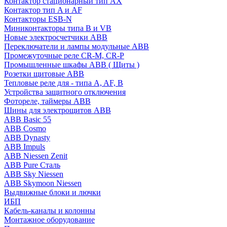
Контактор стационарный тип AX
Контактор тип A и AF
Контакторы ESB-N
Миниконтакторы типа B и VB
Новые электросчетчики ABB
Переключатели и лампы модульные ABB
Промежуточные реле CR-M, CR-P
Промышленные шкафы ABB ( Щиты )
Розетки щитовые ABB
Тепловые реле для - типа A, AF, B
Устройства защитного отключения
Фотореле, таймеры ABB
Шины для электрощитов АВВ
ABB Basic 55
ABB Cosmo
ABB Dynasty
ABB Impuls
ABB Niessen Zenit
ABB Pure Сталь
ABB Sky Niessen
ABB Skymoon Niessen
Выдвижные блоки и лючки
ИБП
Кабель-каналы и колонны
Монтажное оборудование