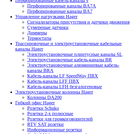
Перфорированные кабель-каналы v
Перфорированные каналы BA7A
Перфорированные каналы BA7
Управление нагрузками Hager
Сигнализаторы присутствия и датчики движения
Сумереные датчики
Диммеры
Термостаты
Трассировочные и электроустановочные кабельные
каналы Hager
Электроустановочные плинтусные каналы SL
Электроустановочные кабель-каналы BR
Электроустановочные алюминиевые кабель-
каналы BRA
Кабель-каналы LF SpeedWay ПВХ
Кабель-каналы LFF ПВХ
Кабель-каналы LFH безгалогеновые
Электроустановочные колонны Hager
Колонны DA200
Гибкий офис Hager
Розетки Schuko
Розетки 2-х полюсные
Розетки для громкоговорителей
RTV SAT розетки
Информационные розетки