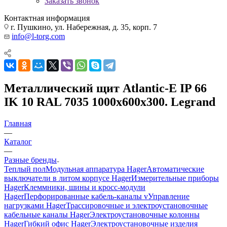
Заказать звонок
Контактная информация
г. Пушкино, ул. Набережная, д. 35, корп. 7
info@l-torg.com
Металлический щит Atlantic-E IP 66
IK 10 RAL 7035 1000x600x300. Legrand
Главная
—
Каталог
—
Разные бренды
Теплый пол
Модульная аппаратура Hager
Автоматические
выключатели в литом корпусе Hager
Измерительные приборы
Hager
Клеммники, шины и кросс-модули
Hager
Перфорированные кабель-каналы v
Управление
нагрузками Hager
Трассировочные и электроустановочные
кабельные каналы Hager
Электроустановочные колонны
Hager
Гибкий офис Hager
Электроустановочные изделия