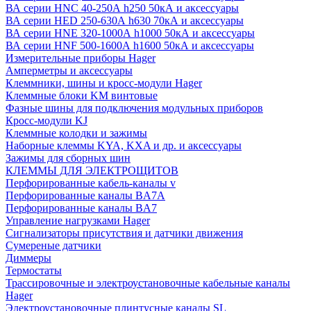
ВА серии HNC 40-250А h250 50кА и аксессуары
ВА серии HED 250-630А h630 70кА и аксессуары
ВА серии HNE 320-1000А h1000 50кА и аксессуары
ВА серии HNF 500-1600А h1600 50кА и аксессуары
Измерительные приборы Hager
Амперметры и аксессуары
Клеммники, шины и кросс-модули Hager
Клеммные блоки KM винтовые
Фазные шины для подключения модульных приборов
Кросс-модули KJ
Клеммные колодки и зажимы
Наборные клеммы KYA, KXA и др. и аксессуары
Зажимы для сборных шин
КЛЕММЫ ДЛЯ ЭЛЕКТРОЩИТОВ
Перфорированные кабель-каналы v
Перфорированные каналы BA7A
Перфорированные каналы BA7
Управление нагрузками Hager
Сигнализаторы присутствия и датчики движения
Сумереные датчики
Диммеры
Термостаты
Трассировочные и электроустановочные кабельные каналы
Hager
Электроустановочные плинтусные каналы SL