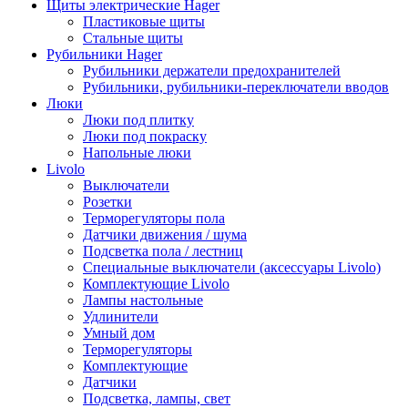
Щиты электрические Hager
Пластиковые щиты
Стальные щиты
Рубильники Hager
Рубильники держатели предохранителей
Рубильники, рубильники-переключатели вводов
Люки
Люки под плитку
Люки под покраску
Напольные люки
Livolo
Выключатели
Розетки
Терморегуляторы пола
Датчики движения / шума
Подсветка пола / лестниц
Специальные выключатели (аксессуары Livolo)
Комплектующие Livolo
Лампы настольные
Удлинители
Умный дом
Терморегуляторы
Комплектующие
Датчики
Подсветка, лампы, свет