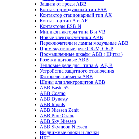
Защита от грозы ABB
Контактор модульный тип ESB
Контактор стационарный тип AX
Контактор тип A и AF
Контакторы ESB-N
Миниконтакторы типа B и VB
Новые электросчетчики ABB
Переключатели и лампы модульные ABB
Промежуточные реле CR-M, CR-P
Промышленные шкафы ABB ( Щиты )
Розетки щитовые ABB
Тепловые реле для - типа A, AF, B
Устройства защитного отключения
Фотореле, таймеры ABB
Шины для электрощитов АВВ
ABB Basic 55
ABB Cosmo
ABB Dynasty
ABB Impuls
ABB Niessen Zenit
ABB Pure Сталь
ABB Sky Niessen
ABB Skymoon Niessen
Выдвижные блоки и лючки
ИБП