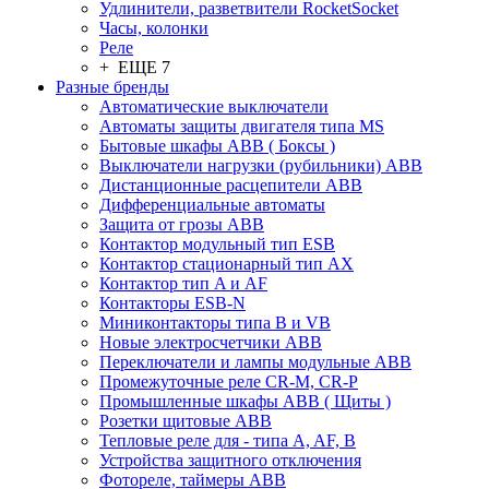
Удлинители, разветвители RocketSocket
Часы, колонки
Реле
+ ЕЩЕ 7
Разные бренды
Автоматические выключатели
Автоматы защиты двигателя типа MS
Бытовые шкафы ABB ( Боксы )
Выключатели нагрузки (рубильники) ABB
Дистанционные расцепители ABB
Дифференциальные автоматы
Защита от грозы ABB
Контактор модульный тип ESB
Контактор стационарный тип AX
Контактор тип A и AF
Контакторы ESB-N
Миниконтакторы типа B и VB
Новые электросчетчики ABB
Переключатели и лампы модульные ABB
Промежуточные реле CR-M, CR-P
Промышленные шкафы ABB ( Щиты )
Розетки щитовые ABB
Тепловые реле для - типа A, AF, B
Устройства защитного отключения
Фотореле, таймеры ABB