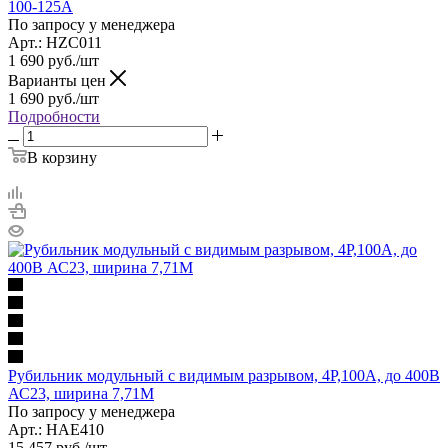
100-125A
По запросу у менеджера
Арт.: HZC011
1 690
руб.
/шт
Варианты цен
1 690
руб.
/шт
Подробности
В корзину
Рубильник модульный с видимым разрывом, 4P,100A, до 400В
АС23, ширина 7,71М
По запросу у менеджера
Арт.: HAE410
15 457
руб.
/шт