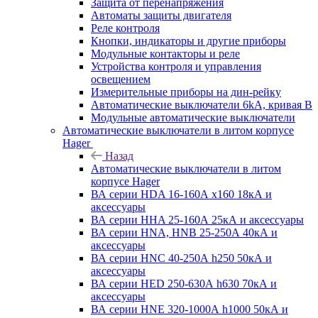
Защита от перенапряжения
Автоматы защиты двигателя
Реле контроля
Кнопки, индикаторы и другие приборы
Модульные контакторы и реле
Устройства контроля и управления
освещением
Измерительные приборы на дин-рейку
Автоматические выключатели 6kA, кривая В
Модульные автоматические выключатели
Автоматические выключатели в литом корпусе
Hager
Назад
Автоматические выключатели в литом
корпусе Hager
ВА серии HDA 16-160А x160 18кА и
аксессуары
ВА серии HHA 25-160А 25кА и аксессуары
ВА серии HNA, HNB 25-250А 40кА и
аксессуары
ВА серии HNC 40-250А h250 50кА и
аксессуары
ВА серии HED 250-630А h630 70кА и
аксессуары
ВА серии HNE 320-1000А h1000 50кА и