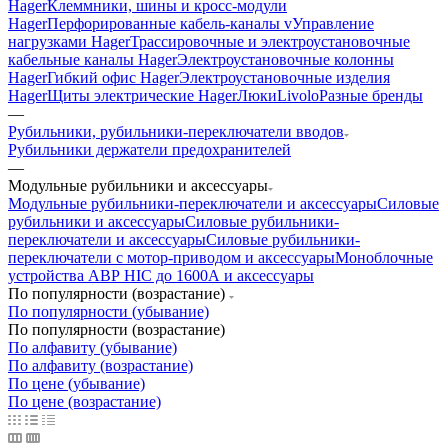
Hager
Клеммники, шины и кросс-модули
Hager
Перфорированные кабель-каналы v
Управление
нагрузками Hager
Трассировочные и электроустановочные
кабельные каналы Hager
Электроустановочные колонны
Hager
Гибкий офис Hager
Электроустановочные изделия
Hager
Щиты электрические Hager
Люки
Livolo
Разные бренды
—
Рубильники, рубильники-переключатели вводов
Рубильники держатели предохранителей
—
Модульные рубильники и аксессуары
Модульные рубильники-переключатели и аксессуары
Силовые
рубильники и аксессуары
Силовые рубильники-
переключатели и аксессуары
Силовые рубильники-
переключатели с мотор-приводом и аксессуары
Моноблочные
устройства АВР HIC до 1600А и аксессуары
По популярности (возрастание)
По популярности (убывание)
По популярности (возрастание)
По алфавиту (убывание)
По алфавиту (возрастание)
По цене (убывание)
По цене (возрастание)