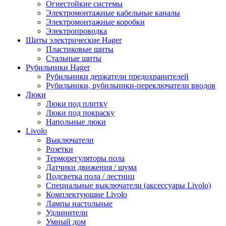
Огнестойкие системы
Электромонтажные кабельные каналы
Электромонтажные коробки
Электропроводка
Щиты электрические Hager
Пластиковые щиты
Стальные щиты
Рубильники Hager
Рубильники держатели предохранителей
Рубильники, рубильники-переключатели вводов
Люки
Люки под плитку
Люки под покраску
Напольные люки
Livolo
Выключатели
Розетки
Терморегуляторы пола
Датчики движения / шума
Подсветка пола / лестниц
Специальные выключатели (аксессуары Livolo)
Комплектующие Livolo
Лампы настольные
Удлинители
Умный дом