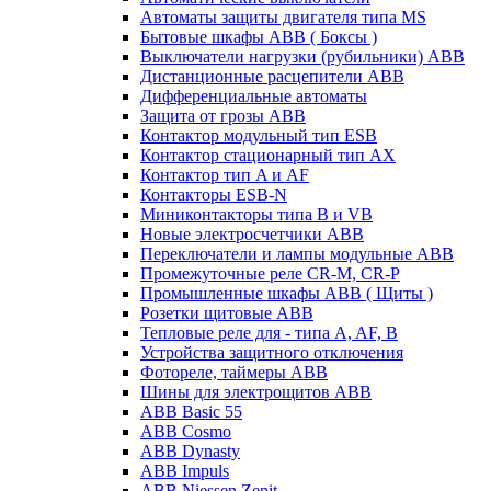
Автоматы защиты двигателя типа MS
Бытовые шкафы ABB ( Боксы )
Выключатели нагрузки (рубильники) ABB
Дистанционные расцепители ABB
Дифференциальные автоматы
Защита от грозы ABB
Контактор модульный тип ESB
Контактор стационарный тип AX
Контактор тип A и AF
Контакторы ESB-N
Миниконтакторы типа B и VB
Новые электросчетчики ABB
Переключатели и лампы модульные ABB
Промежуточные реле CR-M, CR-P
Промышленные шкафы ABB ( Щиты )
Розетки щитовые ABB
Тепловые реле для - типа A, AF, B
Устройства защитного отключения
Фотореле, таймеры ABB
Шины для электрощитов АВВ
ABB Basic 55
ABB Cosmo
ABB Dynasty
ABB Impuls
ABB Niessen Zenit