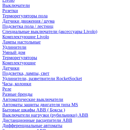
Livolo
Выключатели
Розетки
Терморегуляторы пола
Датчики движения / шума
Подсветка пола / лестниц
Специальные выключатели (аксессуары Livolo)
Комплектующие Livolo
Лампы настольные
Удлинители
Умный дом
Терморегуляторы
Комплектующие
Датчики
Подсветка, лампы, свет
Удлинители, разветвители RocketSocket
Часы, колонки
Реле
Разные бренды
Автоматические выключатели
Автоматы защиты двигателя типа MS
Бытовые шкафы ABB ( Боксы )
Выключатели нагрузки (рубильники) ABB
Дистанционные расцепители ABB
Дифференциальные автоматы