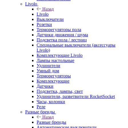
Livolo
Назад
Livolo
Выключатели
Розетки
Терморегуляторы пола
Датчики движения / шума
Подсветка пола / лестниц
Специальные выключатели (аксессуары
Livolo)
Комплектующие Livolo
Лампы настольные
Удлинители
Умный дом
Терморегуляторы
Комплектующие
Датчики
Подсветка, лампы, свет
Удлинители, разветвители RocketSocket
Часы, колонки
Реле
Разные бренды
Назад
Разные бренды
Автоматические выключатели