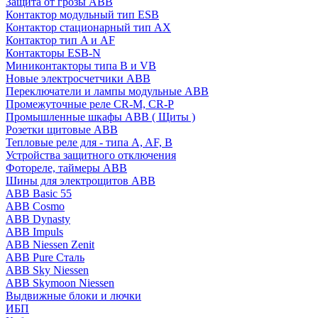
Защита от грозы ABB
Контактор модульный тип ESB
Контактор стационарный тип AX
Контактор тип A и AF
Контакторы ESB-N
Миниконтакторы типа B и VB
Новые электросчетчики ABB
Переключатели и лампы модульные ABB
Промежуточные реле CR-M, CR-P
Промышленные шкафы ABB ( Щиты )
Розетки щитовые ABB
Тепловые реле для - типа A, AF, B
Устройства защитного отключения
Фотореле, таймеры ABB
Шины для электрощитов АВВ
ABB Basic 55
ABB Cosmo
ABB Dynasty
ABB Impuls
ABB Niessen Zenit
ABB Pure Сталь
ABB Sky Niessen
ABB Skymoon Niessen
Выдвижные блоки и лючки
ИБП