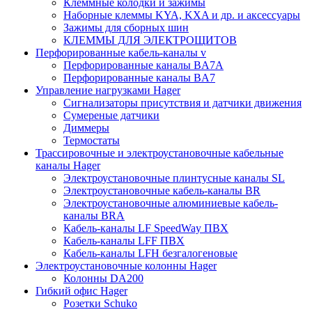
Клеммные колодки и зажимы
Наборные клеммы KYA, KXA и др. и аксессуары
Зажимы для сборных шин
КЛЕММЫ ДЛЯ ЭЛЕКТРОЩИТОВ
Перфорированные кабель-каналы v
Перфорированные каналы BA7A
Перфорированные каналы BA7
Управление нагрузками Hager
Сигнализаторы присутствия и датчики движения
Сумереные датчики
Диммеры
Термостаты
Трассировочные и электроустановочные кабельные
каналы Hager
Электроустановочные плинтусные каналы SL
Электроустановочные кабель-каналы BR
Электроустановочные алюминиевые кабель-
каналы BRA
Кабель-каналы LF SpeedWay ПВХ
Кабель-каналы LFF ПВХ
Кабель-каналы LFH безгалогеновые
Электроустановочные колонны Hager
Колонны DA200
Гибкий офис Hager
Розетки Schuko