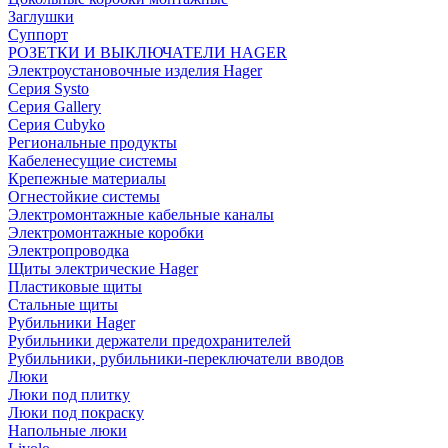
Заглушки
Суппорт
РОЗЕТКИ И ВЫКЛЮЧАТЕЛИ HAGER
Электроустановочные изделия Hager
Серия Systo
Серия Gallery
Серия Cubyko
Региональные продукты
Кабеленесущие системы
Крепежные материалы
Огнестойкие системы
Электромонтажные кабельные каналы
Электромонтажные коробки
Электропроводка
Щиты электрические Hager
Пластиковые щиты
Стальные щиты
Рубильники Hager
Рубильники держатели предохранителей
Рубильники, рубильники-переключатели вводов
Люки
Люки под плитку
Люки под покраску
Напольные люки