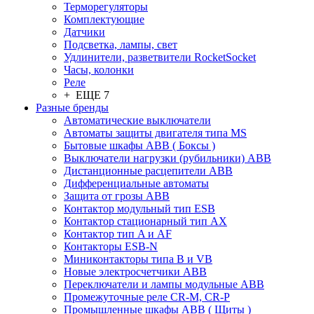
Терморегуляторы
Комплектующие
Датчики
Подсветка, лампы, свет
Удлинители, разветвители RocketSocket
Часы, колонки
Реле
+ ЕЩЕ 7
Разные бренды
Автоматические выключатели
Автоматы защиты двигателя типа MS
Бытовые шкафы ABB ( Боксы )
Выключатели нагрузки (рубильники) ABB
Дистанционные расцепители ABB
Дифференциальные автоматы
Защита от грозы ABB
Контактор модульный тип ESB
Контактор стационарный тип AX
Контактор тип A и AF
Контакторы ESB-N
Миниконтакторы типа B и VB
Новые электросчетчики ABB
Переключатели и лампы модульные ABB
Промежуточные реле CR-M, CR-P
Промышленные шкафы ABB ( Щиты )