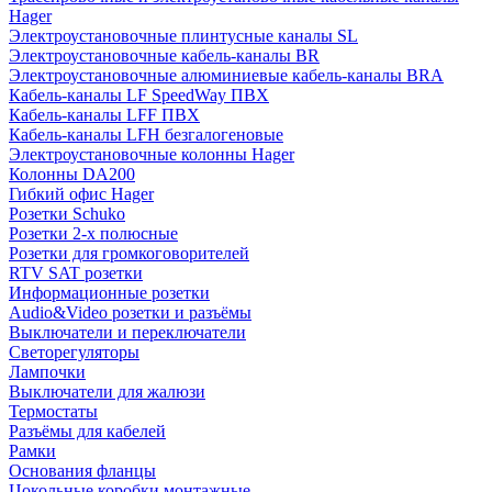
Hager
Электроустановочные плинтусные каналы SL
Электроустановочные кабель-каналы BR
Электроустановочные алюминиевые кабель-каналы BRA
Кабель-каналы LF SpeedWay ПВХ
Кабель-каналы LFF ПВХ
Кабель-каналы LFH безгалогеновые
Электроустановочные колонны Hager
Колонны DA200
Гибкий офис Hager
Розетки Schuko
Розетки 2-х полюсные
Розетки для громкоговорителей
RTV SAT розетки
Информационные розетки
Audio&Video розетки и разъёмы
Выключатели и переключатели
Светорегуляторы
Лампочки
Выключатели для жалюзи
Термостаты
Разъёмы для кабелей
Рамки
Основания фланцы
Цокольные коробки монтажные