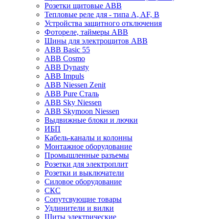
Розетки щитовые ABB
Тепловые реле для - типа A, AF, B
Устройства защитного отключения
Фотореле, таймеры ABB
Шины для электрощитов АВВ
ABB Basic 55
ABB Cosmo
ABB Dynasty
ABB Impuls
ABB Niessen Zenit
ABB Pure Сталь
ABB Sky Niessen
ABB Skymoon Niessen
Выдвижные блоки и лючки
ИБП
Кабель-каналы и колонны
Монтажное оборудование
Промышленные разъемы
Розетки для электроплит
Розетки и выключатели
Силовое оборудование
СКС
Сопутсвующие товары
Удлинители и вилки
Щиты электрические