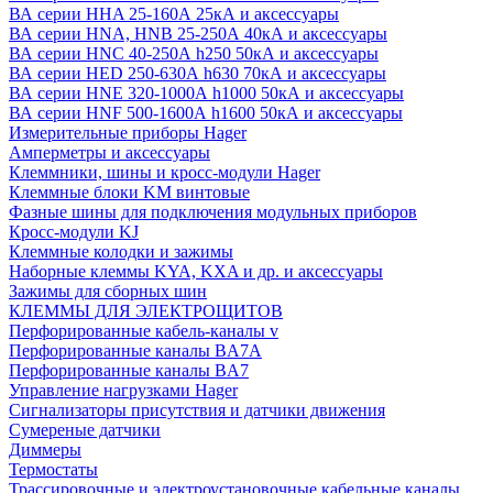
ВА серии HHA 25-160А 25кА и аксессуары
ВА серии HNA, HNB 25-250А 40кА и аксессуары
ВА серии HNC 40-250А h250 50кА и аксессуары
ВА серии HED 250-630А h630 70кА и аксессуары
ВА серии HNE 320-1000А h1000 50кА и аксессуары
ВА серии HNF 500-1600А h1600 50кА и аксессуары
Измерительные приборы Hager
Амперметры и аксессуары
Клеммники, шины и кросс-модули Hager
Клеммные блоки KM винтовые
Фазные шины для подключения модульных приборов
Кросс-модули KJ
Клеммные колодки и зажимы
Наборные клеммы KYA, KXA и др. и аксессуары
Зажимы для сборных шин
КЛЕММЫ ДЛЯ ЭЛЕКТРОЩИТОВ
Перфорированные кабель-каналы v
Перфорированные каналы BA7A
Перфорированные каналы BA7
Управление нагрузками Hager
Сигнализаторы присутствия и датчики движения
Сумереные датчики
Диммеры
Термостаты
Трассировочные и электроустановочные кабельные каналы