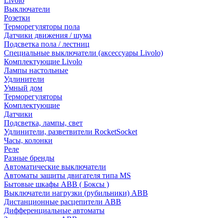
Livolo
Выключатели
Розетки
Терморегуляторы пола
Датчики движения / шума
Подсветка пола / лестниц
Специальные выключатели (аксессуары Livolo)
Комплектующие Livolo
Лампы настольные
Удлинители
Умный дом
Терморегуляторы
Комплектующие
Датчики
Подсветка, лампы, свет
Удлинители, разветвители RocketSocket
Часы, колонки
Реле
Разные бренды
Автоматические выключатели
Автоматы защиты двигателя типа MS
Бытовые шкафы ABB ( Боксы )
Выключатели нагрузки (рубильники) ABB
Дистанционные расцепители ABB
Дифференциальные автоматы