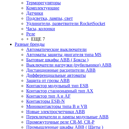
Терморегуляторы
Комплектующие
Датчики
Подсветка, лампы, свет
Удлинители, разветвители RocketSocket
Часы, колонки
Реле
+ ЕЩЕ 7
Разные бренды
Автоматические выключатели
Автоматы защиты двигателя типа MS
Бытовые шкафы ABB ( Боксы )
Выключатели нагрузки (рубильники) ABB
Дистанционные расцепители ABB
Дифференциальные автоматы
Защита от грозы ABB
Контактор модульный тип ESB
Контактор стационарный тип AX
Контактор тип A и AF
Контакторы ESB-N
Миниконтакторы типа B и VB
Новые электросчетчики ABB
Переключатели и лампы модульные ABB
Промежуточные реле CR-M, CR-P
Промышленные шкафы ABB ( Щиты )