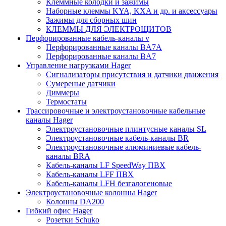
Клеммные колодки и зажимы
Наборные клеммы KYA, KXA и др. и аксессуары
Зажимы для сборных шин
КЛЕММЫ ДЛЯ ЭЛЕКТРОЩИТОВ
Перфорированные кабель-каналы v
Перфорированные каналы BA7A
Перфорированные каналы BA7
Управление нагрузками Hager
Сигнализаторы присутствия и датчики движения
Сумереные датчики
Диммеры
Термостаты
Трассировочные и электроустановочные кабельные
каналы Hager
Электроустановочные плинтусные каналы SL
Электроустановочные кабель-каналы BR
Электроустановочные алюминиевые кабель-
каналы BRA
Кабель-каналы LF SpeedWay ПВХ
Кабель-каналы LFF ПВХ
Кабель-каналы LFH безгалогеновые
Электроустановочные колонны Hager
Колонны DA200
Гибкий офис Hager
Розетки Schuko