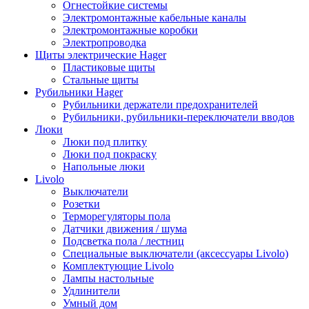
Огнестойкие системы
Электромонтажные кабельные каналы
Электромонтажные коробки
Электропроводка
Щиты электрические Hager
Пластиковые щиты
Стальные щиты
Рубильники Hager
Рубильники держатели предохранителей
Рубильники, рубильники-переключатели вводов
Люки
Люки под плитку
Люки под покраску
Напольные люки
Livolo
Выключатели
Розетки
Терморегуляторы пола
Датчики движения / шума
Подсветка пола / лестниц
Специальные выключатели (аксессуары Livolo)
Комплектующие Livolo
Лампы настольные
Удлинители
Умный дом