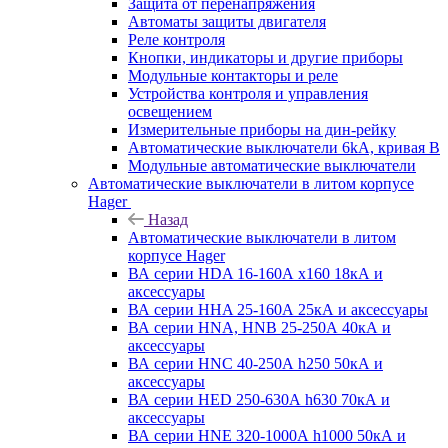
Защита от перенапряжения
Автоматы защиты двигателя
Реле контроля
Кнопки, индикаторы и другие приборы
Модульные контакторы и реле
Устройства контроля и управления
освещением
Измерительные приборы на дин-рейку
Автоматические выключатели 6kA, кривая В
Модульные автоматические выключатели
Автоматические выключатели в литом корпусе
Hager
Назад
Автоматические выключатели в литом
корпусе Hager
ВА серии HDA 16-160А x160 18кА и
аксессуары
ВА серии HHA 25-160А 25кА и аксессуары
ВА серии HNA, HNB 25-250А 40кА и
аксессуары
ВА серии HNC 40-250А h250 50кА и
аксессуары
ВА серии HED 250-630А h630 70кА и
аксессуары
ВА серии HNE 320-1000А h1000 50кА и