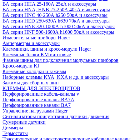
ВА серии HHA 25-160А 25кА и аксессуары
ВА серии HNA, HNB 25-250А 40кА и аксессуары
ВА серии HNC 40-250А h250 50кА и аксессуары
ВА серии HED 250-630А h630 70кА и аксессуары
ВА серии HNE 320-1000А h1000 50кА и аксессуары
ВА серии HNF 500-1600А h1600 50кА и аксессуары
Измерительные приборы Hager
Амперметры и аксессуары
Клеммники, шины и кросс-модули Hager
Клеммные блоки KM винтовые
Фазные шины для подключения модульных приборов
Кросс-модули KJ
Клеммные колодки и зажимы
Наборные клеммы KYA, KXA и др. и аксессуары
Зажимы для сборных шин
КЛЕММЫ ДЛЯ ЭЛЕКТРОЩИТОВ
Перфорированные кабель-каналы v
Перфорированные каналы BA7A
Перфорированные каналы BA7
Управление нагрузками Hager
Сигнализаторы присутствия и датчики движения
Сумереные датчики
Диммеры
Термостаты
Трассировочные и электроустановочные кабельные каналы