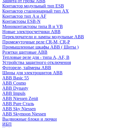
Защита от грозы ABB
Контактор модульный тип ESB
Контактор стационарный тип AX
Контактор тип A и AF
Контакторы ESB-N
Миниконтакторы типа B и VB
Новые электросчетчики ABB
Переключатели и лампы модульные ABB
Промежуточные реле CR-M, CR-P
Промышленные шкафы ABB ( Щиты )
Розетки щитовые ABB
Тепловые реле для - типа A, AF, B
Устройства защитного отключения
Фотореле, таймеры ABB
Шины для электрощитов АВВ
ABB Basic 55
ABB Cosmo
ABB Dynasty
ABB Impuls
ABB Niessen Zenit
ABB Pure Сталь
ABB Sky Niessen
ABB Skymoon Niessen
Выдвижные блоки и лючки
ИБП