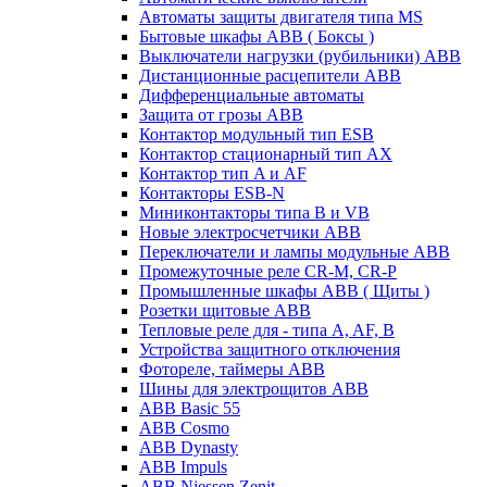
Автоматы защиты двигателя типа MS
Бытовые шкафы ABB ( Боксы )
Выключатели нагрузки (рубильники) ABB
Дистанционные расцепители ABB
Дифференциальные автоматы
Защита от грозы ABB
Контактор модульный тип ESB
Контактор стационарный тип AX
Контактор тип A и AF
Контакторы ESB-N
Миниконтакторы типа B и VB
Новые электросчетчики ABB
Переключатели и лампы модульные ABB
Промежуточные реле CR-M, CR-P
Промышленные шкафы ABB ( Щиты )
Розетки щитовые ABB
Тепловые реле для - типа A, AF, B
Устройства защитного отключения
Фотореле, таймеры ABB
Шины для электрощитов АВВ
ABB Basic 55
ABB Cosmo
ABB Dynasty
ABB Impuls
ABB Niessen Zenit