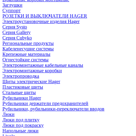
Заглушки
Суппорт
РОЗЕТКИ И ВЫКЛЮЧАТЕЛИ HAGER
Электроустановочные изделия Hager
Серия Systo
Серия Gallery
Серия Cubyko
Региональные продукты
Кабеленесущие системы
Крепежные материалы
Огнестойкие системы
Электромонтажные кабельные каналы
Электромонтажные коробки
Электропроводка
Щиты электрические Hager
Пластиковые щиты
Стальные щиты
Рубильники Hager
Рубильники держатели предохранителей
Рубильники, рубильники-переключатели вводов
Люки
Люки под плитку
Люки под покраску
Напольные люки