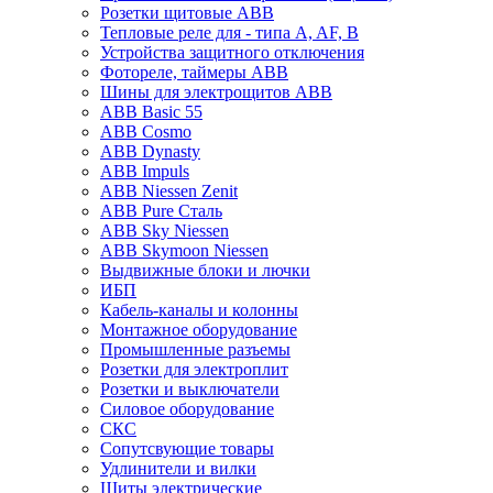
Розетки щитовые ABB
Тепловые реле для - типа A, AF, B
Устройства защитного отключения
Фотореле, таймеры ABB
Шины для электрощитов АВВ
ABB Basic 55
ABB Cosmo
ABB Dynasty
ABB Impuls
ABB Niessen Zenit
ABB Pure Сталь
ABB Sky Niessen
ABB Skymoon Niessen
Выдвижные блоки и лючки
ИБП
Кабель-каналы и колонны
Монтажное оборудование
Промышленные разъемы
Розетки для электроплит
Розетки и выключатели
Силовое оборудование
СКС
Сопутсвующие товары
Удлинители и вилки
Щиты электрические