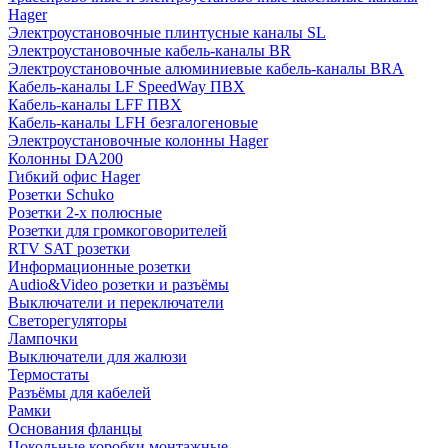
Hager
Электроустановочные плинтусные каналы SL
Электроустановочные кабель-каналы BR
Электроустановочные алюминиевые кабель-каналы BRA
Кабель-каналы LF SpeedWay ПВХ
Кабель-каналы LFF ПВХ
Кабель-каналы LFH безгалогеновые
Электроустановочные колонны Hager
Колонны DA200
Гибкий офис Hager
Розетки Schuko
Розетки 2-х полюсные
Розетки для громкоговорителей
RTV SAT розетки
Информационные розетки
Audio&Video розетки и разъёмы
Выключатели и переключатели
Светорегуляторы
Лампочки
Выключатели для жалюзи
Термостаты
Разъёмы для кабелей
Рамки
Основания фланцы
Цокольные коробки монтажные