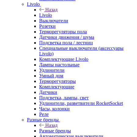
Livolo
Назад
Livolo
Выключатели
Розетки
Терморегуляторы пола
Датчики движения / шума
Подсветка пола / лестниц
Специальные выключатели (аксессуары
Livolo)
Комплектующие Livolo
Лампы настольные
Удлинители
Умный дом
Терморегуляторы
Комплектующие
Датчики
Подсветка, лампы, свет
Удлинители, разветвители RocketSocket
Часы, колонки
Реле
Разные бренды
Назад
Разные бренды
Автоматические выключатели