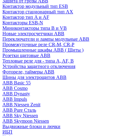
Защита от грозы ABB
Контактор модульный тип ESB
Контактор стационарный тип AX
Контактор тип A и AF
Контакторы ESB-N
Миниконтакторы типа B и VB
Новые электросчетчики ABB
Переключатели и лампы модульные ABB
Промежуточные реле CR-M, CR-P
Промышленные шкафы ABB ( Щиты )
Розетки щитовые ABB
Тепловые реле для - типа A, AF, B
Устройства защитного отключения
Фотореле, таймеры ABB
Шины для электрощитов АВВ
ABB Basic 55
ABB Cosmo
ABB Dynasty
ABB Impuls
ABB Niessen Zenit
ABB Pure Сталь
ABB Sky Niessen
ABB Skymoon Niessen
Выдвижные блоки и лючки
ИБП