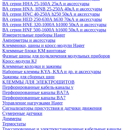
ВА серии HHA 25-160А 25кА и аксессуары
ВА серии HNA, HNB 25-250А 40кА и аксессуары
ВА серии HNC 40-250А h250 50кА и аксессуары
ВА серии HED 250-630А h630 70кА и аксессуары
ВА серии HNE 320-1000А h1000 50кА и аксессуары
ВА серии HNF 500-1600А h1600 50кА и аксессуары
Измерительные приборы Hager
Амперметры и аксессуары
Клеммники, шины и кросс-модули Hager
Клеммные блоки KM винтовые
Фазные шины для подключения модульных приборов
Кросс-модули KJ
Клеммные колодки и зажимы
Наборные клеммы KYA, KXA и др. и аксессуары
Зажимы для сборных шин
КЛЕММЫ ДЛЯ ЭЛЕКТРОЩИТОВ
Перфорированные кабель-каналы v
Перфорированные каналы BA7A
Перфорированные каналы BA7
Управление нагрузками Hager
Сигнализаторы присутствия и датчики движения
Сумереные датчики
Диммеры
Термостаты
Трассировочные и электроустановочные кабельные каналы