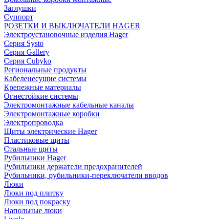
Заглушки
Суппорт
РОЗЕТКИ И ВЫКЛЮЧАТЕЛИ HAGER
Электроустановочные изделия Hager
Серия Systo
Серия Gallery
Серия Cubyko
Региональные продукты
Кабеленесущие системы
Крепежные материалы
Огнестойкие системы
Электромонтажные кабельные каналы
Электромонтажные коробки
Электропроводка
Щиты электрические Hager
Пластиковые щиты
Стальные щиты
Рубильники Hager
Рубильники держатели предохранителей
Рубильники, рубильники-переключатели вводов
Люки
Люки под плитку
Люки под покраску
Напольные люки