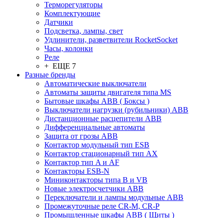
Терморегуляторы
Комплектующие
Датчики
Подсветка, лампы, свет
Удлинители, разветвители RocketSocket
Часы, колонки
Реле
+ ЕЩЕ 7
Разные бренды
Автоматические выключатели
Автоматы защиты двигателя типа MS
Бытовые шкафы ABB ( Боксы )
Выключатели нагрузки (рубильники) ABB
Дистанционные расцепители ABB
Дифференциальные автоматы
Защита от грозы ABB
Контактор модульный тип ESB
Контактор стационарный тип AX
Контактор тип A и AF
Контакторы ESB-N
Миниконтакторы типа B и VB
Новые электросчетчики ABB
Переключатели и лампы модульные ABB
Промежуточные реле CR-M, CR-P
Промышленные шкафы ABB ( Щиты )