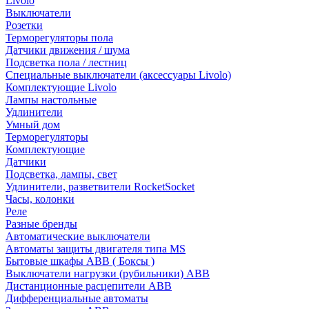
Livolo
Выключатели
Розетки
Терморегуляторы пола
Датчики движения / шума
Подсветка пола / лестниц
Специальные выключатели (аксессуары Livolo)
Комплектующие Livolo
Лампы настольные
Удлинители
Умный дом
Терморегуляторы
Комплектующие
Датчики
Подсветка, лампы, свет
Удлинители, разветвители RocketSocket
Часы, колонки
Реле
Разные бренды
Автоматические выключатели
Автоматы защиты двигателя типа MS
Бытовые шкафы ABB ( Боксы )
Выключатели нагрузки (рубильники) ABB
Дистанционные расцепители ABB
Дифференциальные автоматы