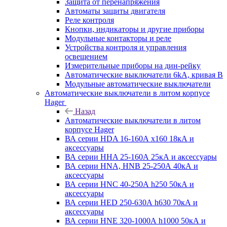
Защита от перенапряжения
Автоматы защиты двигателя
Реле контроля
Кнопки, индикаторы и другие приборы
Модульные контакторы и реле
Устройства контроля и управления
освещением
Измерительные приборы на дин-рейку
Автоматические выключатели 6kA, кривая В
Модульные автоматические выключатели
Автоматические выключатели в литом корпусе
Hager
Назад
Автоматические выключатели в литом
корпусе Hager
ВА серии HDA 16-160А x160 18кА и
аксессуары
ВА серии HHA 25-160А 25кА и аксессуары
ВА серии HNA, HNB 25-250А 40кА и
аксессуары
ВА серии HNC 40-250А h250 50кА и
аксессуары
ВА серии HED 250-630А h630 70кА и
аксессуары
ВА серии HNE 320-1000А h1000 50кА и