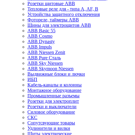
Розетки щитовые ABB
Тепловые реле для - типа A, AF, B
Устройства защитного отключения
Фотореле, таймеры ABB
Шины для электрощитов АВВ
ABB Basic 55
ABB Cosmo
ABB Dynasty
ABB Impuls
ABB Niessen Zenit
ABB Pure Сталь
ABB Sky Niessen
ABB Skymoon Niessen
Выдвижные блоки и лючки
ИБП
Кабель-каналы и колонны
Монтажное оборудование
Промышленные разъемы
Розетки для электроплит
Розетки и выключатели
Силовое оборудование
СКС
Сопутсвующие товары
Удлинители и вилки
Щиты электрические