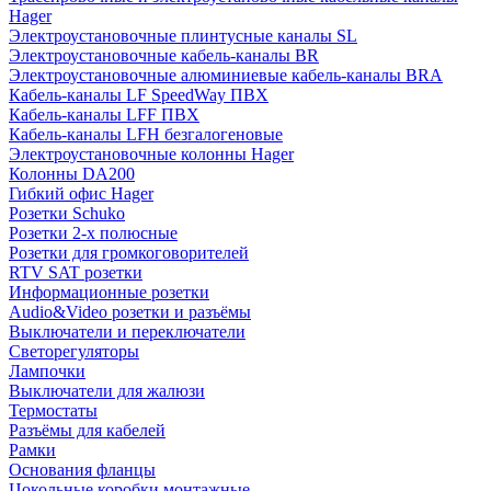
Hager
Электроустановочные плинтусные каналы SL
Электроустановочные кабель-каналы BR
Электроустановочные алюминиевые кабель-каналы BRA
Кабель-каналы LF SpeedWay ПВХ
Кабель-каналы LFF ПВХ
Кабель-каналы LFH безгалогеновые
Электроустановочные колонны Hager
Колонны DA200
Гибкий офис Hager
Розетки Schuko
Розетки 2-х полюсные
Розетки для громкоговорителей
RTV SAT розетки
Информационные розетки
Audio&Video розетки и разъёмы
Выключатели и переключатели
Светорегуляторы
Лампочки
Выключатели для жалюзи
Термостаты
Разъёмы для кабелей
Рамки
Основания фланцы
Цокольные коробки монтажные