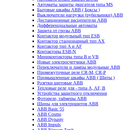
Автоматы защиты двигателя типа MS
Бытовые шкафы ABB ( Боксы )
Выключатели нагрузки (рубильники) ABB
Дистанционные расцепители ABB
Дифференциальные автоматы
Защита от грозы ABB
Контактор модульный тип ESB
Контактор стационарный тип AX
Контактор тип A и AF
Контакторы ESB-N
Миниконтакторы типа B и VB
Новые электросчетчики ABB
Переключатели и лампы модульные ABB
Промежуточные реле CR-M, CR-P
Промышленные шкафы ABB ( Щиты )
Розетки щитовые ABB
Тепловые реле для - типа A, AF, B
Устройства защитного отключения
Фотореле, таймеры ABB
Шины для электрощитов АВВ
ABB Basic 55
ABB Cosmo
ABB Dynasty
ABB Impuls
ABB Niessen Zenit