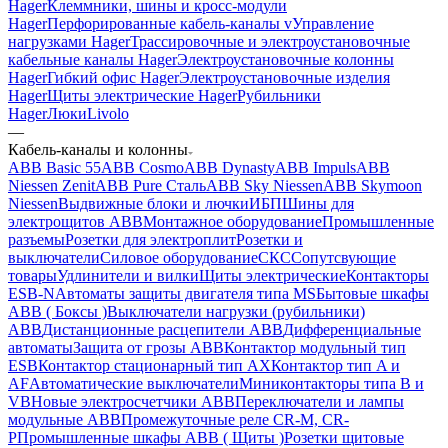
Hager
Клеммники, шины и кросс-модули
Hager
Перфорированные кабель-каналы v
Управление
нагрузками Hager
Трассировочные и электроустановочные
кабельные каналы Hager
Электроустановочные колонны
Hager
Гибкий офис Hager
Электроустановочные изделия
Hager
Щиты электрические Hager
Рубильники
Hager
Люки
Livolo
—
Кабель-каналы и колонны
ABB Basic 55
ABB Cosmo
ABB Dynasty
ABB Impuls
ABB
Niessen Zenit
ABB Pure Сталь
ABB Sky Niessen
ABB Skymoon
Niessen
Выдвижные блоки и лючки
ИБП
Шины для
электрощитов АВВ
Монтажное оборудование
Промышленные
разъемы
Розетки для электроплит
Розетки и
выключатели
Силовое оборудование
СКС
Сопутсвующие
товары
Удлинители и вилки
Щиты электрические
Контакторы
ESB-N
Автоматы защиты двигателя типа MS
Бытовые шкафы
ABB ( Боксы )
Выключатели нагрузки (рубильники)
ABB
Дистанционные расцепители ABB
Дифференциальные
автоматы
Защита от грозы ABB
Контактор модульный тип
ESB
Контактор стационарный тип AX
Контактор тип A и
AF
Автоматические выключатели
Миниконтакторы типа B и
VB
Новые электросчетчики ABB
Переключатели и лампы
модульные ABB
Промежуточные реле CR-M, CR-
P
Промышленные шкафы ABB ( Щиты )
Розетки щитовые