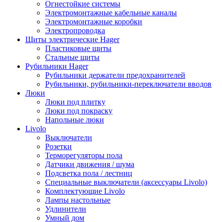
Огнестойкие системы
Электромонтажные кабельные каналы
Электромонтажные коробки
Электропроводка
Щиты электрические Hager
Пластиковые щиты
Стальные щиты
Рубильники Hager
Рубильники держатели предохранителей
Рубильники, рубильники-переключатели вводов
Люки
Люки под плитку
Люки под покраску
Напольные люки
Livolo
Выключатели
Розетки
Терморегуляторы пола
Датчики движения / шума
Подсветка пола / лестниц
Специальные выключатели (аксессуары Livolo)
Комплектующие Livolo
Лампы настольные
Удлинители
Умный дом