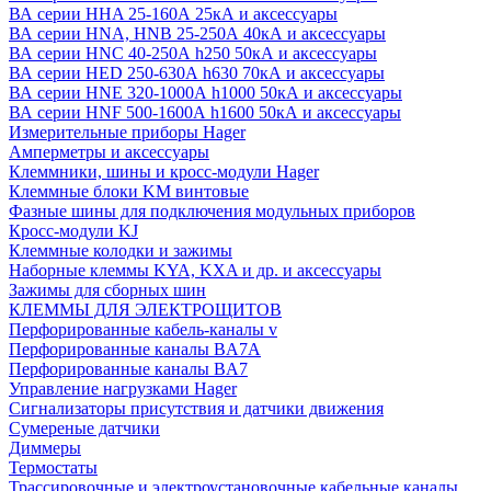
ВА серии HHA 25-160А 25кА и аксессуары
ВА серии HNA, HNB 25-250А 40кА и аксессуары
ВА серии HNC 40-250А h250 50кА и аксессуары
ВА серии HED 250-630А h630 70кА и аксессуары
ВА серии HNE 320-1000А h1000 50кА и аксессуары
ВА серии HNF 500-1600А h1600 50кА и аксессуары
Измерительные приборы Hager
Амперметры и аксессуары
Клеммники, шины и кросс-модули Hager
Клеммные блоки KM винтовые
Фазные шины для подключения модульных приборов
Кросс-модули KJ
Клеммные колодки и зажимы
Наборные клеммы KYA, KXA и др. и аксессуары
Зажимы для сборных шин
КЛЕММЫ ДЛЯ ЭЛЕКТРОЩИТОВ
Перфорированные кабель-каналы v
Перфорированные каналы BA7A
Перфорированные каналы BA7
Управление нагрузками Hager
Сигнализаторы присутствия и датчики движения
Сумереные датчики
Диммеры
Термостаты
Трассировочные и электроустановочные кабельные каналы