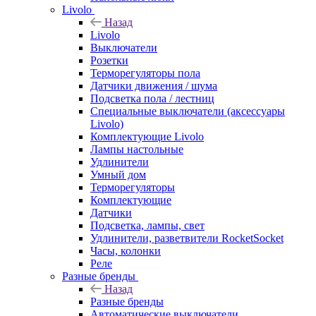
Livolo
Назад
Livolo
Выключатели
Розетки
Терморегуляторы пола
Датчики движения / шума
Подсветка пола / лестниц
Специальные выключатели (аксессуары
Livolo)
Комплектующие Livolo
Лампы настольные
Удлинители
Умный дом
Терморегуляторы
Комплектующие
Датчики
Подсветка, лампы, свет
Удлинители, разветвители RocketSocket
Часы, колонки
Реле
Разные бренды
Назад
Разные бренды
Автоматические выключатели