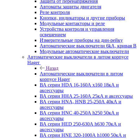
Защита от перенапряжения
Автоматы защиты двигателя
Реле контроля
Кнопки, индикаторы и другие приборы
Модульные контакторы и реле
Устройства контроля и управления
освещением
Измерительные приборы на дин-рейку
Автоматические выключатели 6kA, кривая В
Модульные автоматические выключатели
Автоматические выключатели в литом корпусе
Hager
Назад
Автоматические выключатели в литом
корпусе Hager
ВА серии HDA 16-160А x160 18кА и
аксессуары
ВА серии HHA 25-160А 25кА и аксессуары
ВА серии HNA, HNB 25-250А 40кА и
аксессуары
ВА серии HNC 40-250А h250 50кА и
аксессуары
ВА серии HED 250-630А h630 70кА и
аксессуары
ВА серии HNE 320-1000А h1000 50кА и