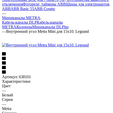
отключения
Фотореле, таймеры ABB
Шины для электрощитов
АВВ
ABB Basic 55
ABB Cosmo
—
Миниканалы METRA
Кабель-каналы DLP
Кабель-каналы
METRA
Колонны
Миниканалы DLPlus
—
Внутренний угол Metra Mini для 15x10. Legrand
Артикул:
638101
Характеристики
Цвет
—
Белый
Серия
—
Metra