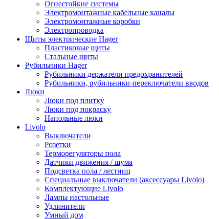
Огнестойкие системы
Электромонтажные кабельные каналы
Электромонтажные коробки
Электропроводка
Щиты электрические Hager
Пластиковые щиты
Стальные щиты
Рубильники Hager
Рубильники держатели предохранителей
Рубильники, рубильники-переключатели вводов
Люки
Люки под плитку
Люки под покраску
Напольные люки
Livolo
Выключатели
Розетки
Терморегуляторы пола
Датчики движения / шума
Подсветка пола / лестниц
Специальные выключатели (аксессуары Livolo)
Комплектующие Livolo
Лампы настольные
Удлинители
Умный дом