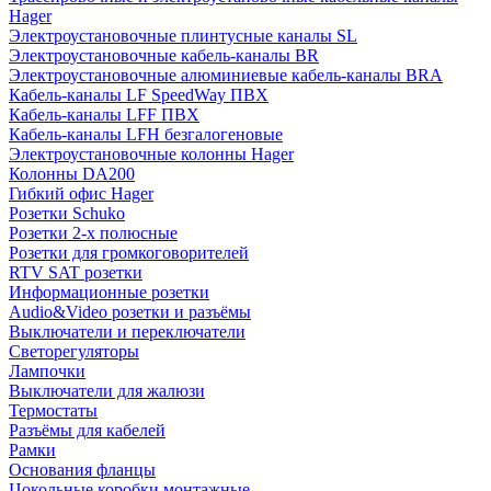
Hager
Электроустановочные плинтусные каналы SL
Электроустановочные кабель-каналы BR
Электроустановочные алюминиевые кабель-каналы BRA
Кабель-каналы LF SpeedWay ПВХ
Кабель-каналы LFF ПВХ
Кабель-каналы LFH безгалогеновые
Электроустановочные колонны Hager
Колонны DA200
Гибкий офис Hager
Розетки Schuko
Розетки 2-х полюсные
Розетки для громкоговорителей
RTV SAT розетки
Информационные розетки
Audio&Video розетки и разъёмы
Выключатели и переключатели
Светорегуляторы
Лампочки
Выключатели для жалюзи
Термостаты
Разъёмы для кабелей
Рамки
Основания фланцы
Цокольные коробки монтажные