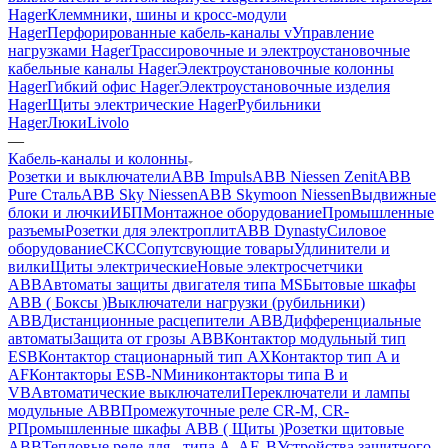
Hager
Клеммники, шины и кросс-модули
Hager
Перфорированные кабель-каналы v
Управление
нагрузками Hager
Трассировочные и электроустановочные
кабельные каналы Hager
Электроустановочные колонны
Hager
Гибкий офис Hager
Электроустановочные изделия
Hager
Щиты электрические Hager
Рубильники
Hager
Люки
Livolo
—
Кабель-каналы и колонны
Розетки и выключатели
ABB Impuls
ABB Niessen Zenit
ABB
Pure Сталь
ABB Sky Niessen
ABB Skymoon Niessen
Выдвижные
блоки и лючки
ИБП
Монтажное оборудование
Промышленные
разъемы
Розетки для электроплит
ABB Dynasty
Силовое
оборудование
СКС
Сопутсвующие товары
Удлинители и
вилки
Щиты электрические
Новые электросчетчики
ABB
Автоматы защиты двигателя типа MS
Бытовые шкафы
ABB ( Боксы )
Выключатели нагрузки (рубильники)
ABB
Дистанционные расцепители ABB
Дифференциальные
автоматы
Защита от грозы ABB
Контактор модульный тип
ESB
Контактор стационарный тип AX
Контактор тип A и
AF
Контакторы ESB-N
Миниконтакторы типа B и
VB
Автоматические выключатели
Переключатели и лампы
модульные ABB
Промежуточные реле CR-M, CR-
P
Промышленные шкафы ABB ( Щиты )
Розетки щитовые
ABB
Тепловые реле для - типа A, AF, B
Устройства защитного