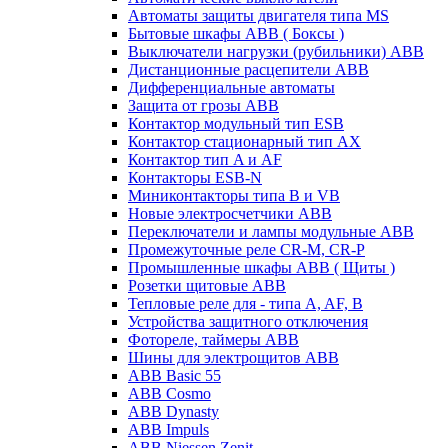
Автоматы защиты двигателя типа MS
Бытовые шкафы ABB ( Боксы )
Выключатели нагрузки (рубильники) ABB
Дистанционные расцепители ABB
Дифференциальные автоматы
Защита от грозы ABB
Контактор модульный тип ESB
Контактор стационарный тип AX
Контактор тип A и AF
Контакторы ESB-N
Миниконтакторы типа B и VB
Новые электросчетчики ABB
Переключатели и лампы модульные ABB
Промежуточные реле CR-M, CR-P
Промышленные шкафы ABB ( Щиты )
Розетки щитовые ABB
Тепловые реле для - типа A, AF, B
Устройства защитного отключения
Фотореле, таймеры ABB
Шины для электрощитов АВВ
ABB Basic 55
ABB Cosmo
ABB Dynasty
ABB Impuls
ABB Niessen Zenit