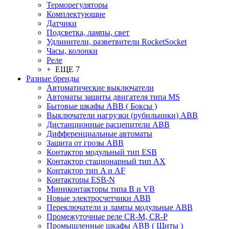
Терморегуляторы
Комплектующие
Датчики
Подсветка, лампы, свет
Удлинители, разветвители RocketSocket
Часы, колонки
Реле
+ ЕЩЕ 7
Разные бренды
Автоматические выключатели
Автоматы защиты двигателя типа MS
Бытовые шкафы ABB ( Боксы )
Выключатели нагрузки (рубильники) ABB
Дистанционные расцепители ABB
Дифференциальные автоматы
Защита от грозы ABB
Контактор модульный тип ESB
Контактор стационарный тип AX
Контактор тип A и AF
Контакторы ESB-N
Миниконтакторы типа B и VB
Новые электросчетчики ABB
Переключатели и лампы модульные ABB
Промежуточные реле CR-M, CR-P
Промышленные шкафы ABB ( Щиты )