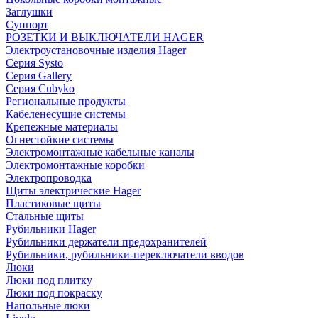
Заглушки
Суппорт
РОЗЕТКИ И ВЫКЛЮЧАТЕЛИ HAGER
Электроустановочные изделия Hager
Серия Systo
Серия Gallery
Серия Cubyko
Региональные продукты
Кабеленесущие системы
Крепежные материалы
Огнестойкие системы
Электромонтажные кабельные каналы
Электромонтажные коробки
Электропроводка
Щиты электрические Hager
Пластиковые щиты
Стальные щиты
Рубильники Hager
Рубильники держатели предохранителей
Рубильники, рубильники-переключатели вводов
Люки
Люки под плитку
Люки под покраску
Напольные люки