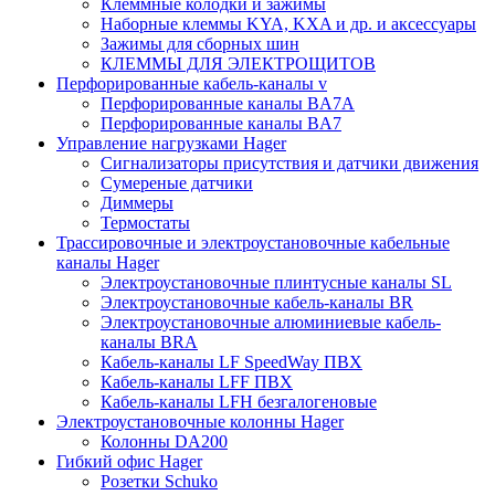
Клеммные колодки и зажимы
Наборные клеммы KYA, KXA и др. и аксессуары
Зажимы для сборных шин
КЛЕММЫ ДЛЯ ЭЛЕКТРОЩИТОВ
Перфорированные кабель-каналы v
Перфорированные каналы BA7A
Перфорированные каналы BA7
Управление нагрузками Hager
Сигнализаторы присутствия и датчики движения
Сумереные датчики
Диммеры
Термостаты
Трассировочные и электроустановочные кабельные
каналы Hager
Электроустановочные плинтусные каналы SL
Электроустановочные кабель-каналы BR
Электроустановочные алюминиевые кабель-
каналы BRA
Кабель-каналы LF SpeedWay ПВХ
Кабель-каналы LFF ПВХ
Кабель-каналы LFH безгалогеновые
Электроустановочные колонны Hager
Колонны DA200
Гибкий офис Hager
Розетки Schuko