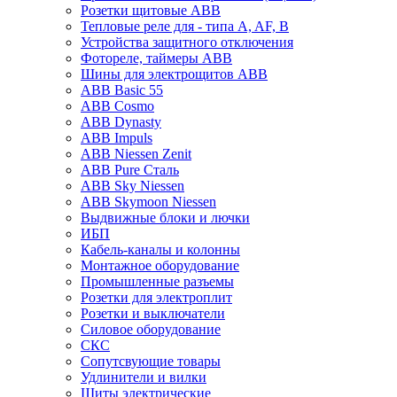
Розетки щитовые ABB
Тепловые реле для - типа A, AF, B
Устройства защитного отключения
Фотореле, таймеры ABB
Шины для электрощитов АВВ
ABB Basic 55
ABB Cosmo
ABB Dynasty
ABB Impuls
ABB Niessen Zenit
ABB Pure Сталь
ABB Sky Niessen
ABB Skymoon Niessen
Выдвижные блоки и лючки
ИБП
Кабель-каналы и колонны
Монтажное оборудование
Промышленные разъемы
Розетки для электроплит
Розетки и выключатели
Силовое оборудование
СКС
Сопутсвующие товары
Удлинители и вилки
Щиты электрические