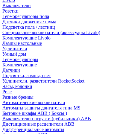
Livolo
Выключатели
Розетки
Терморегуляторы пола
Датчики движения / шума
Подсветка пола / лестниц
Специальные выключатели (аксессуары Livolo)
Комплектующие Livolo
Лампы настольные
Удлинители
Умный дом
Терморегуляторы
Комплектующие
Датчики
Подсветка, лампы, свет
Удлинители, разветвители RocketSocket
Часы, колонки
Реле
Разные бренды
Автоматические выключатели
Автоматы защиты двигателя типа MS
Бытовые шкафы ABB ( Боксы )
Выключатели нагрузки (рубильники) ABB
Дистанционные расцепители ABB
Дифференциальные автоматы