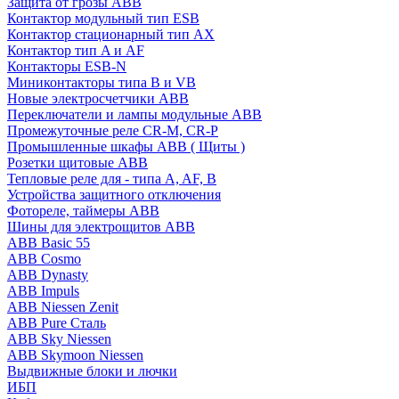
Защита от грозы ABB
Контактор модульный тип ESB
Контактор стационарный тип AX
Контактор тип A и AF
Контакторы ESB-N
Миниконтакторы типа B и VB
Новые электросчетчики ABB
Переключатели и лампы модульные ABB
Промежуточные реле CR-M, CR-P
Промышленные шкафы ABB ( Щиты )
Розетки щитовые ABB
Тепловые реле для - типа A, AF, B
Устройства защитного отключения
Фотореле, таймеры ABB
Шины для электрощитов АВВ
ABB Basic 55
ABB Cosmo
ABB Dynasty
ABB Impuls
ABB Niessen Zenit
ABB Pure Сталь
ABB Sky Niessen
ABB Skymoon Niessen
Выдвижные блоки и лючки
ИБП